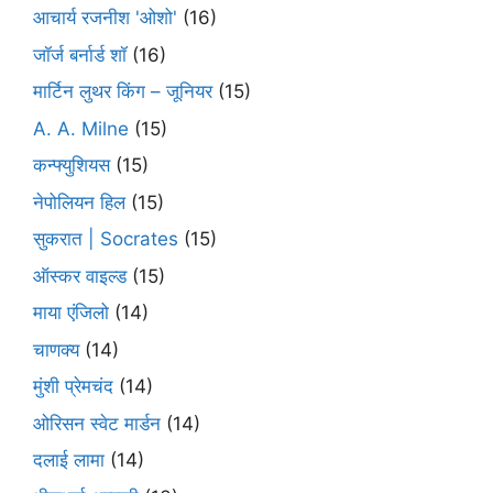
आचार्य रजनीश 'ओशो'
(16)
जॉर्ज बर्नार्ड शॉ
(16)
मार्टिन लुथर किंग – जूनियर
(15)
A. A. Milne
(15)
कन्फ्युशियस
(15)
नेपोलियन हिल
(15)
सुकरात | Socrates
(15)
ऑस्कर वाइल्ड
(15)
माया एंजिलो
(14)
चाणक्य
(14)
मुंशी प्रेमचंद
(14)
ओरिसन स्‍वेट मार्डन
(14)
दलाई लामा
(14)