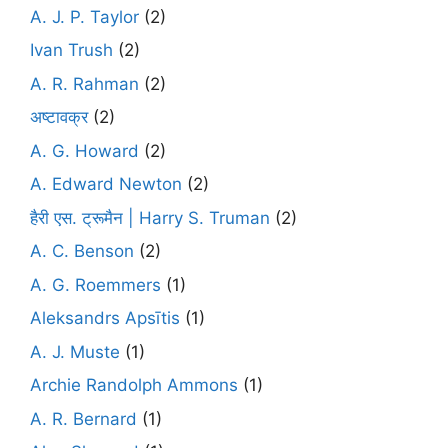
A. J. P. Taylor
(2)
Ivan Trush
(2)
A. R. Rahman
(2)
अष्टावक्र
(2)
A. G. Howard
(2)
A. Edward Newton
(2)
हैरी एस. ट्रूमैन | Harry S. Truman
(2)
A. C. Benson
(2)
A. G. Roemmers
(1)
Aleksandrs Apsītis
(1)
A. J. Muste
(1)
Archie Randolph Ammons
(1)
A. R. Bernard
(1)