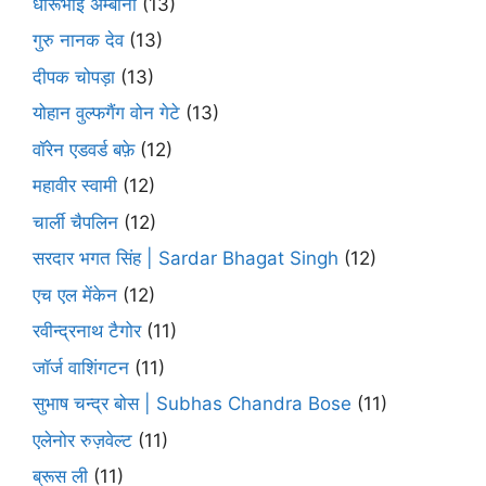
धीरूभाई अम्बानी
(13)
गुरु नानक देव
(13)
दीपक चोपड़ा
(13)
योहान वुल्फगैंग वोन गेटे
(13)
वॉरेन एडवर्ड बफ़े
(12)
महावीर स्वामी
(12)
चार्ली चैपलिन
(12)
सरदार भगत सिंह | Sardar Bhagat Singh
(12)
एच एल मेंकेन
(12)
रवीन्द्रनाथ टैगोर
(11)
जॉर्ज वाशिंगटन
(11)
सुभाष चन्द्र बोस | Subhas Chandra Bose
(11)
एलेनोर रुज़वेल्ट
(11)
ब्रूस ली
(11)