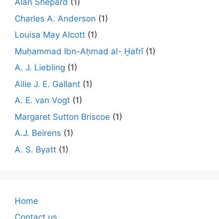
Alan Shepard
(1)
Charles A. Anderson
(1)
Louisa May Alcott
(1)
Muḥammad Ibn-Aḥmad al- Ḫafrī
(1)
A. J. Liebling
(1)
Ailie J. E. Gallant
(1)
A. E. van Vogt
(1)
Margaret Sutton Briscoe
(1)
A.J. Beirens
(1)
A. S. Byatt
(1)
Home
Contact us