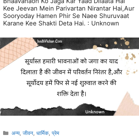
Bhaavanaon Ko Jaga Kar Yaad Dilaata Hai
Kee Jeevan Mein Parivartan Nirantar Hai,aur
Sooryoday Hamen Phir Se Naee Shuruvaat
Karane Kee Shakti Deta Hai. :
Unknown
Categories
अन्य
,
जीवन
,
धार्मिक
,
प्रेम