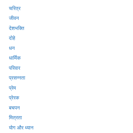
चरित्र
जीवन
देशभक्ति
दोहे
धन
धार्मिक
परिवार
प्रसन्नता
प्रेम
प्रेरक
बचपन
मित्रता
योग और ध्यान