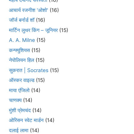
महर्षि दयानंद सरस्वती
(16)
आचार्य रजनीश 'ओशो'
(16)
जॉर्ज बर्नार्ड शॉ
(16)
मार्टिन लुथर किंग – जूनियर
(15)
A. A. Milne
(15)
कन्फ्युशियस
(15)
नेपोलियन हिल
(15)
सुकरात | Socrates
(15)
ऑस्कर वाइल्ड
(15)
माया एंजिलो
(14)
चाणक्य
(14)
मुंशी प्रेमचंद
(14)
ओरिसन स्‍वेट मार्डन
(14)
दलाई लामा
(14)