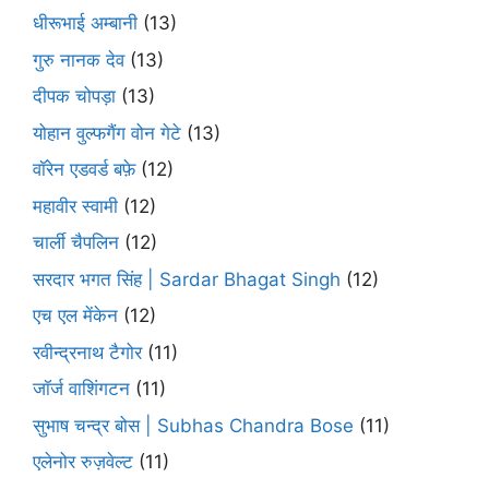
धीरूभाई अम्बानी
(13)
गुरु नानक देव
(13)
दीपक चोपड़ा
(13)
योहान वुल्फगैंग वोन गेटे
(13)
वॉरेन एडवर्ड बफ़े
(12)
महावीर स्वामी
(12)
चार्ली चैपलिन
(12)
सरदार भगत सिंह | Sardar Bhagat Singh
(12)
एच एल मेंकेन
(12)
रवीन्द्रनाथ टैगोर
(11)
जॉर्ज वाशिंगटन
(11)
सुभाष चन्द्र बोस | Subhas Chandra Bose
(11)
एलेनोर रुज़वेल्ट
(11)