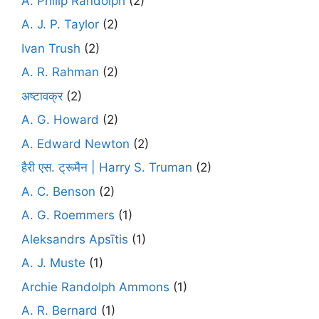
A. Philip Randolph
(2)
A. J. P. Taylor
(2)
Ivan Trush
(2)
A. R. Rahman
(2)
अष्टावक्र
(2)
A. G. Howard
(2)
A. Edward Newton
(2)
हैरी एस. ट्रूमैन | Harry S. Truman
(2)
A. C. Benson
(2)
A. G. Roemmers
(1)
Aleksandrs Apsītis
(1)
A. J. Muste
(1)
Archie Randolph Ammons
(1)
A. R. Bernard
(1)