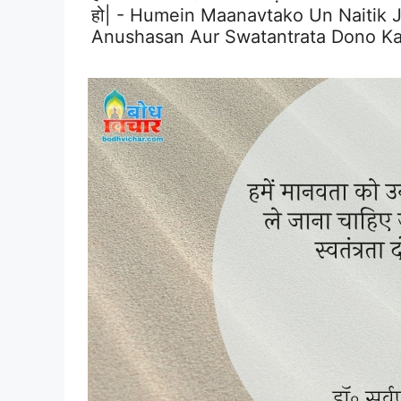
हो| - Humein Maanavtako Un Naitik
Anushasan Aur Swatantrata Dono K