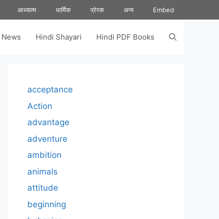
आध्यात्म
धार्मिक
प्रेरक
अन्य
Embed
s News
Hindi Shayari
Hindi PDF Books
acceptance
Action
advantage
adventure
ambition
animals
attitude
beginning