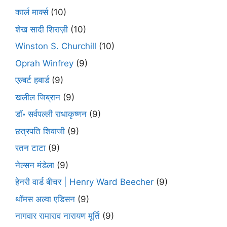
कार्ल मार्क्स
(10)
शेख सादी शिराज़ी
(10)
Winston S. Churchill
(10)
Oprah Winfrey
(9)
एल्बर्ट हबार्ड
(9)
खलील जिब्रान
(9)
डॉ॰ सर्वपल्ली राधाकृष्णन
(9)
छत्रपति शिवाजी
(9)
रतन टाटा
(9)
नेल्सन मंडेला
(9)
हेनरी वार्ड बीचर | Henry Ward Beecher
(9)
थॉमस अल्वा एडिसन
(9)
नागवार रामाराव नारायण मूर्ति
(9)