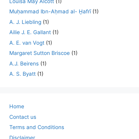
Louisa May Alcott
(1)
Muḥammad Ibn-Aḥmad al- Ḫafrī
(1)
A. J. Liebling
(1)
Ailie J. E. Gallant
(1)
A. E. van Vogt
(1)
Margaret Sutton Briscoe
(1)
A.J. Beirens
(1)
A. S. Byatt
(1)
Home
Contact us
Terms and Conditions
Disclaimer