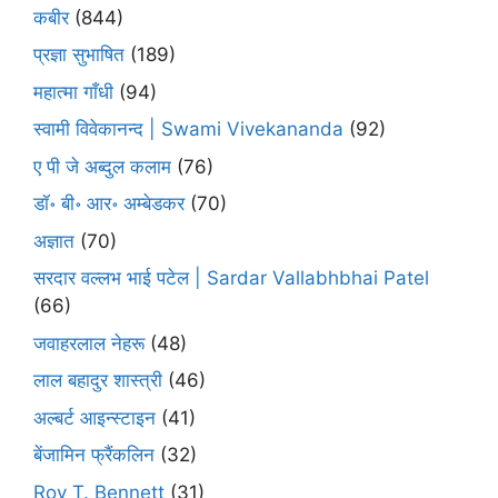
कबीर
(844)
प्रज्ञा सुभाषित
(189)
महात्मा गाँधी
(94)
स्वामी विवेकानन्द | Swami Vivekananda
(92)
ए पी जे अब्दुल कलाम
(76)
डॉ॰ बी॰ आर॰ अम्बेडकर
(70)
अज्ञात
(70)
सरदार वल्लभ भाई पटेल | Sardar Vallabhbhai Patel
(66)
जवाहरलाल नेहरू
(48)
लाल बहादुर शास्त्री
(46)
अल्बर्ट आइन्स्टाइन
(41)
बेंजामिन फ्रैंकलिन
(32)
Roy T. Bennett
(31)