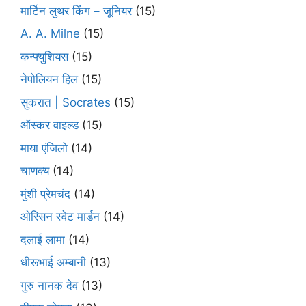
मार्टिन लुथर किंग – जूनियर
(15)
A. A. Milne
(15)
कन्फ्युशियस
(15)
नेपोलियन हिल
(15)
सुकरात | Socrates
(15)
ऑस्कर वाइल्ड
(15)
माया एंजिलो
(14)
चाणक्य
(14)
मुंशी प्रेमचंद
(14)
ओरिसन स्‍वेट मार्डन
(14)
दलाई लामा
(14)
धीरूभाई अम्बानी
(13)
गुरु नानक देव
(13)