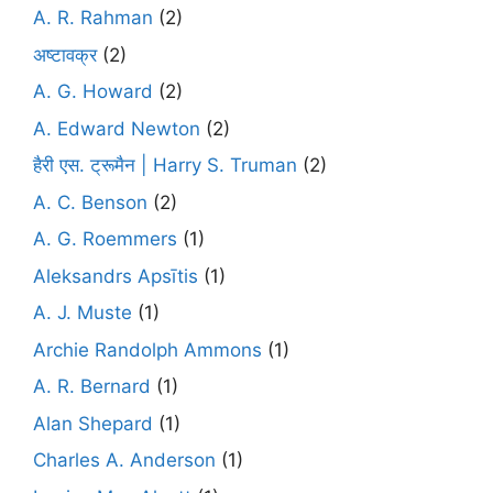
A. R. Rahman
(2)
अष्टावक्र
(2)
A. G. Howard
(2)
A. Edward Newton
(2)
हैरी एस. ट्रूमैन | Harry S. Truman
(2)
A. C. Benson
(2)
A. G. Roemmers
(1)
Aleksandrs Apsītis
(1)
A. J. Muste
(1)
Archie Randolph Ammons
(1)
A. R. Bernard
(1)
Alan Shepard
(1)
Charles A. Anderson
(1)