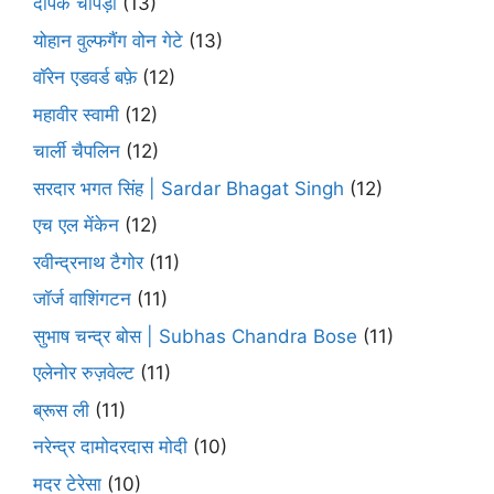
दीपक चोपड़ा
(13)
योहान वुल्फगैंग वोन गेटे
(13)
वॉरेन एडवर्ड बफ़े
(12)
महावीर स्वामी
(12)
चार्ली चैपलिन
(12)
सरदार भगत सिंह | Sardar Bhagat Singh
(12)
एच एल मेंकेन
(12)
रवीन्द्रनाथ टैगोर
(11)
जॉर्ज वाशिंगटन
(11)
सुभाष चन्द्र बोस | Subhas Chandra Bose
(11)
एलेनोर रुज़वेल्ट
(11)
ब्रूस ली
(11)
नरेन्द्र दामोदरदास मोदी
(10)
मदर टेरेसा
(10)