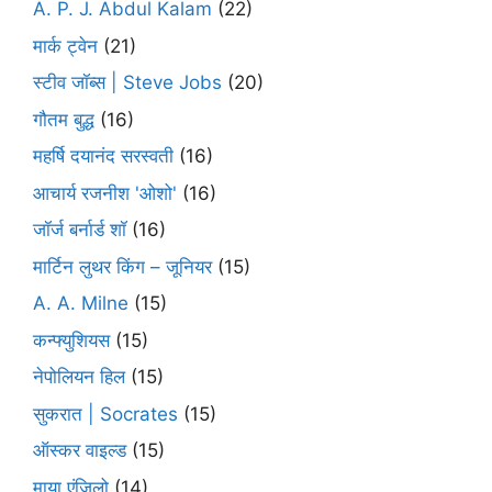
A. P. J. Abdul Kalam
(22)
मार्क ट्वेन
(21)
स्टीव जॉब्स | Steve Jobs
(20)
गौतम बुद्ध
(16)
महर्षि दयानंद सरस्वती
(16)
आचार्य रजनीश 'ओशो'
(16)
जॉर्ज बर्नार्ड शॉ
(16)
मार्टिन लुथर किंग – जूनियर
(15)
A. A. Milne
(15)
कन्फ्युशियस
(15)
नेपोलियन हिल
(15)
सुकरात | Socrates
(15)
ऑस्कर वाइल्ड
(15)
माया एंजिलो
(14)