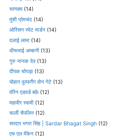
चाणक्य
(14)
मुंशी प्रेमचंद
(14)
ओरिसन स्‍वेट मार्डन
(14)
दलाई लामा
(14)
धीरूभाई अम्बानी
(13)
गुरु नानक देव
(13)
दीपक चोपड़ा
(13)
योहान वुल्फगैंग वोन गेटे
(13)
वॉरेन एडवर्ड बफ़े
(12)
महावीर स्वामी
(12)
चार्ली चैपलिन
(12)
सरदार भगत सिंह | Sardar Bhagat Singh
(12)
एच एल मेंकेन
(12)