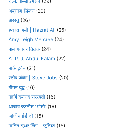
राल्फ वाल्डो इमर्सन
(29)
अब्राहम लिंकन
(29)
अरस्तु
(26)
हजरत अली | Hazrat Ali
(25)
Amy Leigh Mercree
(24)
बाल गंगाधर तिलक
(24)
A. P. J. Abdul Kalam
(22)
मार्क ट्वेन
(21)
स्टीव जॉब्स | Steve Jobs
(20)
गौतम बुद्ध
(16)
महर्षि दयानंद सरस्वती
(16)
आचार्य रजनीश 'ओशो'
(16)
जॉर्ज बर्नार्ड शॉ
(16)
मार्टिन लुथर किंग – जूनियर
(15)