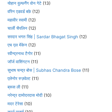
योहान वुल्फगैंग वोन गेटे
(13)
वॉरेन एडवर्ड बफ़े
(12)
महावीर स्वामी
(12)
चार्ली चैपलिन
(12)
सरदार भगत सिंह | Sardar Bhagat Singh
(12)
एच एल मेंकेन
(12)
रवीन्द्रनाथ टैगोर
(11)
जॉर्ज वाशिंगटन
(11)
सुभाष चन्द्र बोस | Subhas Chandra Bose
(11)
एलेनोर रुज़वेल्ट
(11)
ब्रूस ली
(11)
नरेन्द्र दामोदरदास मोदी
(10)
मदर टेरेसा
(10)