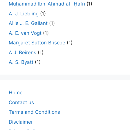
Muḥammad Ibn-Aḥmad al- Ḫafrī
(1)
A. J. Liebling
(1)
Ailie J. E. Gallant
(1)
A. E. van Vogt
(1)
Margaret Sutton Briscoe
(1)
A.J. Beirens
(1)
A. S. Byatt
(1)
Home
Contact us
Terms and Conditions
Disclaimer