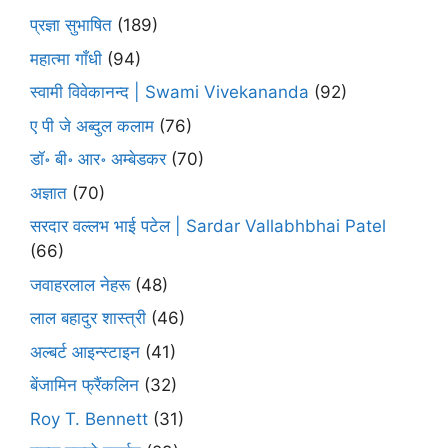
प्रज्ञा सुभाषित
(189)
महात्मा गाँधी
(94)
स्वामी विवेकानन्द | Swami Vivekananda
(92)
ए पी जे अब्दुल कलाम
(76)
डॉ॰ बी॰ आर॰ अम्बेडकर
(70)
अज्ञात
(70)
सरदार वल्लभ भाई पटेल | Sardar Vallabhbhai Patel
(66)
जवाहरलाल नेहरू
(48)
लाल बहादुर शास्त्री
(46)
अल्बर्ट आइन्स्टाइन
(41)
बेंजामिन फ्रैंकलिन
(32)
Roy T. Bennett
(31)