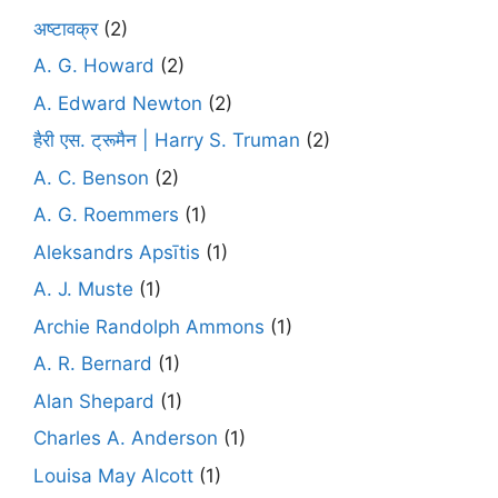
अष्टावक्र
(2)
A. G. Howard
(2)
A. Edward Newton
(2)
हैरी एस. ट्रूमैन | Harry S. Truman
(2)
A. C. Benson
(2)
A. G. Roemmers
(1)
Aleksandrs Apsītis
(1)
A. J. Muste
(1)
Archie Randolph Ammons
(1)
A. R. Bernard
(1)
Alan Shepard
(1)
Charles A. Anderson
(1)
Louisa May Alcott
(1)