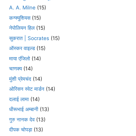
A. A. Milne
(15)
कन्फ्युशियस
(15)
नेपोलियन हिल
(15)
सुकरात | Socrates
(15)
ऑस्कर वाइल्ड
(15)
माया एंजिलो
(14)
चाणक्य
(14)
मुंशी प्रेमचंद
(14)
ओरिसन स्‍वेट मार्डन
(14)
दलाई लामा
(14)
धीरूभाई अम्बानी
(13)
गुरु नानक देव
(13)
दीपक चोपड़ा
(13)