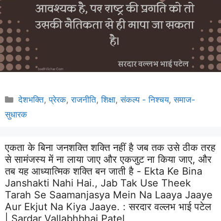
Categories
देशभक्ति
,
प्रेरक
,
राजनीति
,
शिक्षा
,
संकल्प - निश्चय
,
समाज-
सुधारक
एकता के बिना जनशक्ति शक्ति नहीं है जब तक उसे ठीक तरह
से सामंजस्य में ना लाया जाए और एकजुट ना किया जाए, और
तब यह आध्यात्मिक शक्ति बन जाती है - Ekta Ke Bina
Janshakti Nahi Hai., Jab Tak Use Theek
Tarah Se Saamanjasya Mein Na Laaya Jaaye
Aur Ekjut Na Kiya Jaaye. :
सरदार वल्लभ भाई पटेल
| Sardar Vallabhbhai Patel