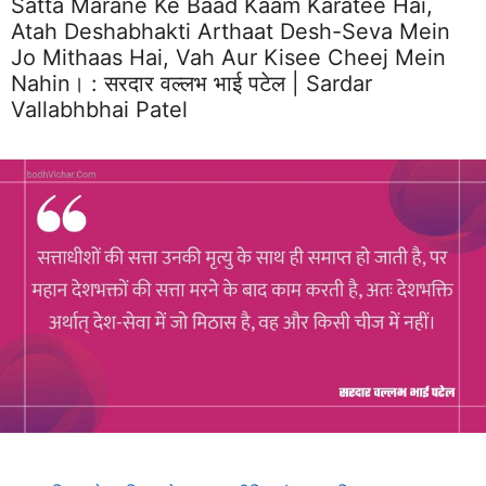
Satta Marane Ke Baad Kaam Karatee Hai,
Atah Deshabhakti Arthaat Desh-Seva Mein
Jo Mithaas Hai, Vah Aur Kisee Cheej Mein
Nahin। :
सरदार वल्लभ भाई पटेल | Sardar
Vallabhbhai Patel