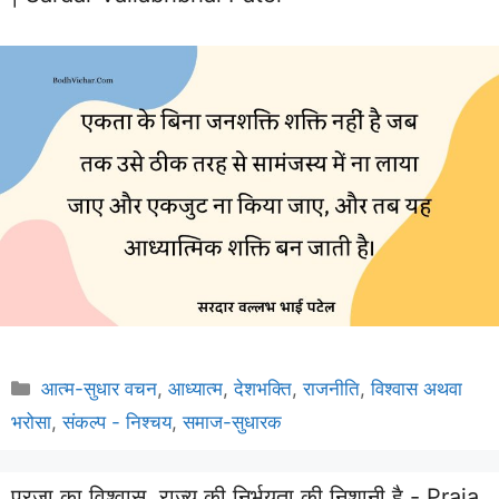
Categories
आत्म-सुधार वचन
,
आध्यात्म
,
देशभक्ति
,
राजनीति
,
विश्वास अथवा
भरोसा
,
संकल्प - निश्चय
,
समाज-सुधारक
प्रजा का विश्वास, राज्य की निर्भयता की निशानी है - Praja