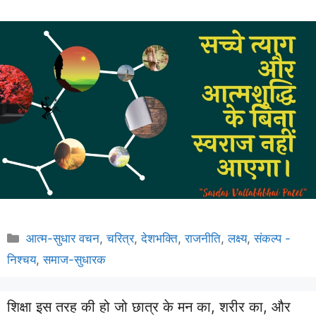
Categories
आत्म-सुधार वचन
,
चरित्र
,
देशभक्ति
,
राजनीति
,
लक्ष्य
,
संकल्प -
निश्चय
,
समाज-सुधारक
शिक्षा इस तरह की हो जो छात्र के मन का, शरीर का, और