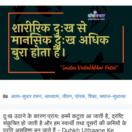
Categories
आत्म-सुधार वचन
,
आध्यात्म
,
जीवन
,
प्रेरक
,
शिक्षा
,
समाज-सुधारक
दुःख उठाने के कारण प्राय: हममें कटुता आ जाती है, द्रष्टि
संकुचित हो जाती है और हम स्वार्थी तथा दूसरों की कमियों के
प्रति असहिष्णु बन जाते हैं - Duhkh Uthaane Ke