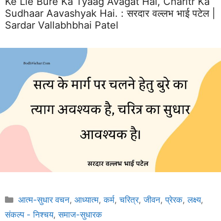
Ke Lie Bure Ka Tyaag Avagat Hai, Charitr Ka
Sudhaar Aavashyak Hai. :
सरदार वल्लभ भाई पटेल |
Sardar Vallabhbhai Patel
Categories
आत्म-सुधार वचन
,
आध्यात्म
,
कर्म
,
चरित्र
,
जीवन
,
प्रेरक
,
लक्ष्य
,
संकल्प - निश्चय
,
समाज-सुधारक