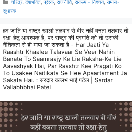
Categories
चरित्र
,
देशभक्ति
,
प्रेरक
,
राजनीति
,
संकल्प - निश्चय
,
समाज-
सुधारक
हर जाति या राष्ट्र खाली तलवार से वीर नहीं बनता तलवार तो
रक्षा-हेतु आवश्यक है, पर राष्ट्र की प्रगति को तो उसकी
नैतिकता से ही मापा जा सकता है - Har Jaati Ya
Raashtr Khaalee Talavaar Se Veer Nahin
Banate To Saamraajy Ke Lie Raksha-Ke Lie
Aavashyak Hai, Par Raashtr Kee Pragati Ko
To Usakee Naitikata Se Hee Apaartament Ja
Sakata Hai. :
सरदार वल्लभ भाई पटेल | Sardar
Vallabhbhai Patel