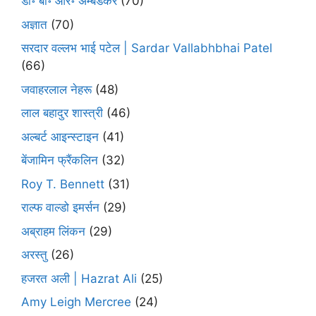
डॉ॰ बी॰ आर॰ अम्बेडकर
(70)
अज्ञात
(70)
सरदार वल्लभ भाई पटेल | Sardar Vallabhbhai Patel
(66)
जवाहरलाल नेहरू
(48)
लाल बहादुर शास्त्री
(46)
अल्बर्ट आइन्स्टाइन
(41)
बेंजामिन फ्रैंकलिन
(32)
Roy T. Bennett
(31)
राल्फ वाल्डो इमर्सन
(29)
अब्राहम लिंकन
(29)
अरस्तु
(26)
हजरत अली | Hazrat Ali
(25)
Amy Leigh Mercree
(24)