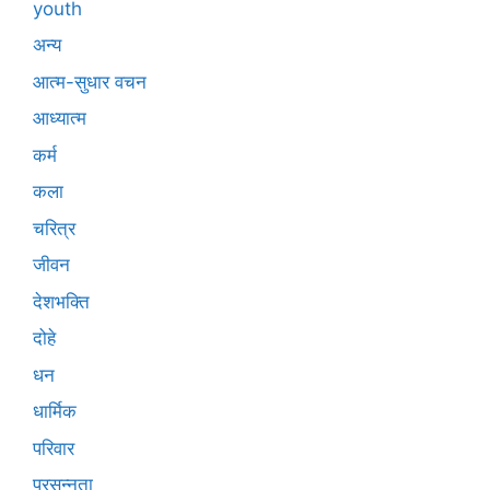
youth
अन्य
आत्म-सुधार वचन
आध्यात्म
कर्म
कला
चरित्र
जीवन
देशभक्ति
दोहे
धन
धार्मिक
परिवार
प्रसन्नता