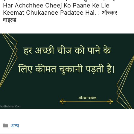
Har Achchhee Cheej Ko Paane Ke Lie
Keemat Chukaanee Padatee Hai. :
ऑस्कर
वाइल्ड
Categories
अन्य