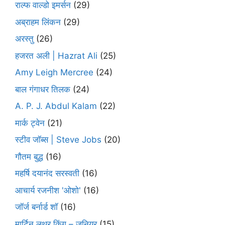
राल्फ वाल्डो इमर्सन
(29)
अब्राहम लिंकन
(29)
अरस्तु
(26)
हजरत अली | Hazrat Ali
(25)
Amy Leigh Mercree
(24)
बाल गंगाधर तिलक
(24)
A. P. J. Abdul Kalam
(22)
मार्क ट्वेन
(21)
स्टीव जॉब्स | Steve Jobs
(20)
गौतम बुद्ध
(16)
महर्षि दयानंद सरस्वती
(16)
आचार्य रजनीश 'ओशो'
(16)
जॉर्ज बर्नार्ड शॉ
(16)
मार्टिन लुथर किंग – जूनियर
(15)