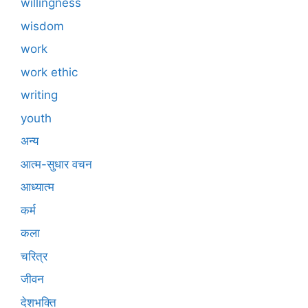
willingness
wisdom
work
work ethic
writing
youth
अन्य
आत्म-सुधार वचन
आध्यात्म
कर्म
कला
चरित्र
जीवन
देशभक्ति