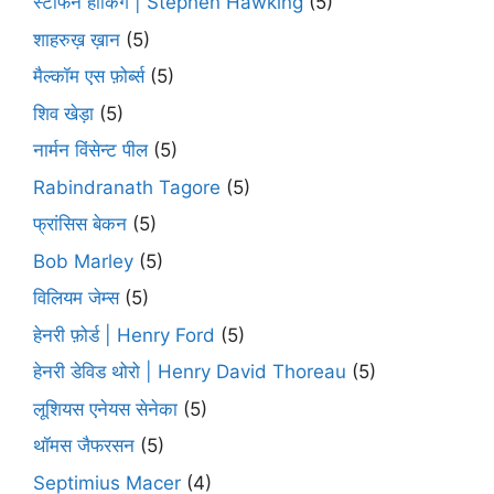
स्टीफन हॉकिंग | Stephen Hawking
(5)
शाहरुख़ ख़ान
(5)
मैल्कॉम एस फ़ोर्ब्स
(5)
शिव खेड़ा
(5)
नार्मन विंसेन्ट पील
(5)
Rabindranath Tagore
(5)
फ्रांसिस बेकन
(5)
Bob Marley
(5)
विलियम जेम्स
(5)
हेनरी फ़ोर्ड | Henry Ford
(5)
हेनरी डेविड थोरो | Henry David Thoreau
(5)
लूशियस एनेयस सेनेका
(5)
थॉमस जैफरसन
(5)
Septimius Macer
(4)