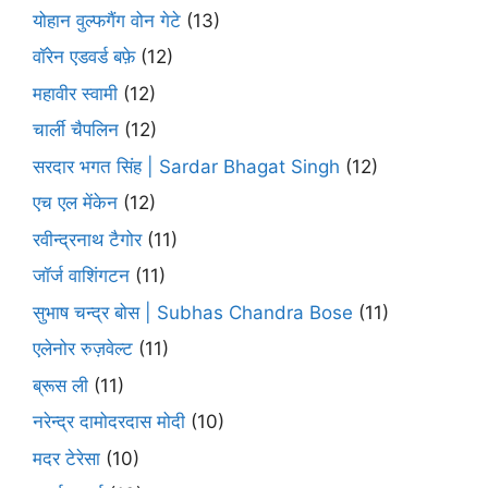
योहान वुल्फगैंग वोन गेटे
(13)
वॉरेन एडवर्ड बफ़े
(12)
महावीर स्वामी
(12)
चार्ली चैपलिन
(12)
सरदार भगत सिंह | Sardar Bhagat Singh
(12)
एच एल मेंकेन
(12)
रवीन्द्रनाथ टैगोर
(11)
जॉर्ज वाशिंगटन
(11)
सुभाष चन्द्र बोस | Subhas Chandra Bose
(11)
एलेनोर रुज़वेल्ट
(11)
ब्रूस ली
(11)
नरेन्द्र दामोदरदास मोदी
(10)
मदर टेरेसा
(10)