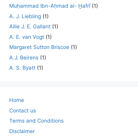
Muḥammad Ibn-Aḥmad al- Ḫafrī
(1)
A. J. Liebling
(1)
Ailie J. E. Gallant
(1)
A. E. van Vogt
(1)
Margaret Sutton Briscoe
(1)
A.J. Beirens
(1)
A. S. Byatt
(1)
Home
Contact us
Terms and Conditions
Disclaimer