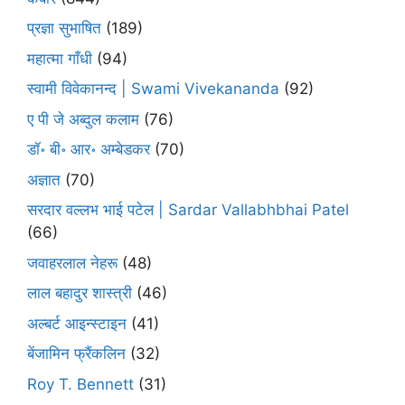
प्रज्ञा सुभाषित
(189)
महात्मा गाँधी
(94)
स्वामी विवेकानन्द | Swami Vivekananda
(92)
ए पी जे अब्दुल कलाम
(76)
डॉ॰ बी॰ आर॰ अम्बेडकर
(70)
अज्ञात
(70)
सरदार वल्लभ भाई पटेल | Sardar Vallabhbhai Patel
(66)
जवाहरलाल नेहरू
(48)
लाल बहादुर शास्त्री
(46)
अल्बर्ट आइन्स्टाइन
(41)
बेंजामिन फ्रैंकलिन
(32)
Roy T. Bennett
(31)