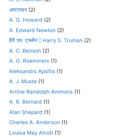
अष्टावक्र
(2)
A. G. Howard
(2)
A. Edward Newton
(2)
हैरी एस. ट्रूमैन | Harry S. Truman
(2)
A. C. Benson
(2)
A. G. Roemmers
(1)
Aleksandrs Apsītis
(1)
A. J. Muste
(1)
Archie Randolph Ammons
(1)
A. R. Bernard
(1)
Alan Shepard
(1)
Charles A. Anderson
(1)
Louisa May Alcott
(1)