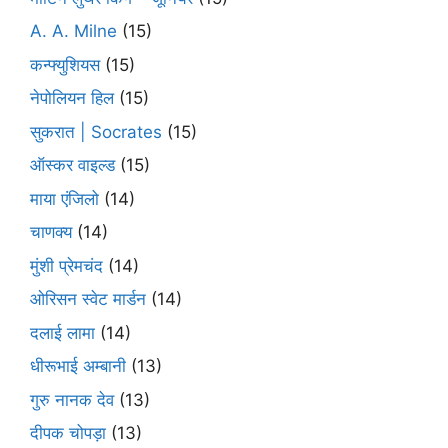
A. A. Milne
(15)
कन्फ्युशियस
(15)
नेपोलियन हिल
(15)
सुकरात | Socrates
(15)
ऑस्कर वाइल्ड
(15)
माया एंजिलो
(14)
चाणक्य
(14)
मुंशी प्रेमचंद
(14)
ओरिसन स्‍वेट मार्डन
(14)
दलाई लामा
(14)
धीरूभाई अम्बानी
(13)
गुरु नानक देव
(13)
दीपक चोपड़ा
(13)