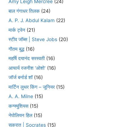
Amy Leigh Mercree
(24)
बाल गंगाधर तिलक
(24)
A. P. J. Abdul Kalam
(22)
मार्क ट्वेन
(21)
स्टीव जॉब्स | Steve Jobs
(20)
गौतम बुद्ध
(16)
महर्षि दयानंद सरस्वती
(16)
आचार्य रजनीश 'ओशो'
(16)
जॉर्ज बर्नार्ड शॉ
(16)
मार्टिन लुथर किंग – जूनियर
(15)
A. A. Milne
(15)
कन्फ्युशियस
(15)
नेपोलियन हिल
(15)
सुकरात | Socrates
(15)