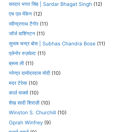
सरदार भगत सिंह | Sardar Bhagat Singh
(12)
एच एल मेंकेन
(12)
रवीन्द्रनाथ टैगोर
(11)
जॉर्ज वाशिंगटन
(11)
सुभाष चन्द्र बोस | Subhas Chandra Bose
(11)
एलेनोर रुज़वेल्ट
(11)
ब्रूस ली
(11)
नरेन्द्र दामोदरदास मोदी
(10)
मदर टेरेसा
(10)
कार्ल मार्क्स
(10)
शेख सादी शिराज़ी
(10)
Winston S. Churchill
(10)
Oprah Winfrey
(9)