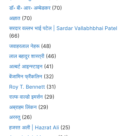
डॉ॰ बी॰ आर॰ अम्बेडकर
(70)
अज्ञात
(70)
सरदार वल्लभ भाई पटेल | Sardar Vallabhbhai Patel
(66)
जवाहरलाल नेहरू
(48)
लाल बहादुर शास्त्री
(46)
अल्बर्ट आइन्स्टाइन
(41)
बेंजामिन फ्रैंकलिन
(32)
Roy T. Bennett
(31)
राल्फ वाल्डो इमर्सन
(29)
अब्राहम लिंकन
(29)
अरस्तु
(26)
हजरत अली | Hazrat Ali
(25)