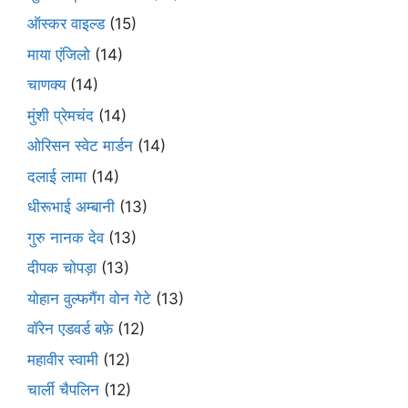
ऑस्कर वाइल्ड
(15)
माया एंजिलो
(14)
चाणक्य
(14)
मुंशी प्रेमचंद
(14)
ओरिसन स्‍वेट मार्डन
(14)
दलाई लामा
(14)
धीरूभाई अम्बानी
(13)
गुरु नानक देव
(13)
दीपक चोपड़ा
(13)
योहान वुल्फगैंग वोन गेटे
(13)
वॉरेन एडवर्ड बफ़े
(12)
महावीर स्वामी
(12)
चार्ली चैपलिन
(12)