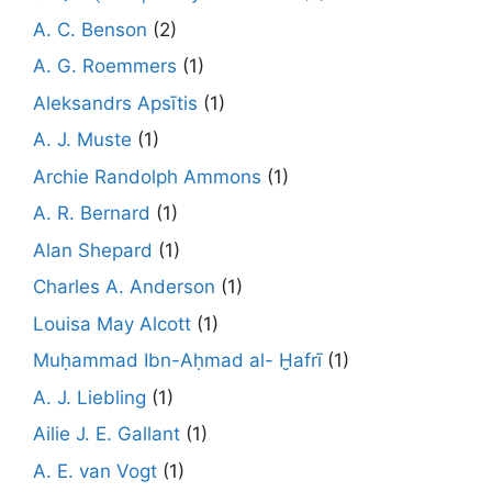
A. C. Benson
(2)
A. G. Roemmers
(1)
Aleksandrs Apsītis
(1)
A. J. Muste
(1)
Archie Randolph Ammons
(1)
A. R. Bernard
(1)
Alan Shepard
(1)
Charles A. Anderson
(1)
Louisa May Alcott
(1)
Muḥammad Ibn-Aḥmad al- Ḫafrī
(1)
A. J. Liebling
(1)
Ailie J. E. Gallant
(1)
A. E. van Vogt
(1)