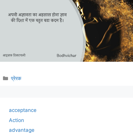
Categories
प्रेरक
acceptance
Action
advantage