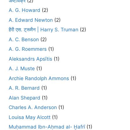
अष्टावक्र
(2)
A. G. Howard
(2)
A. Edward Newton
(2)
हैरी एस. ट्रूमैन | Harry S. Truman
(2)
A. C. Benson
(2)
A. G. Roemmers
(1)
Aleksandrs Apsītis
(1)
A. J. Muste
(1)
Archie Randolph Ammons
(1)
A. R. Bernard
(1)
Alan Shepard
(1)
Charles A. Anderson
(1)
Louisa May Alcott
(1)
Muḥammad Ibn-Aḥmad al- Ḫafrī
(1)