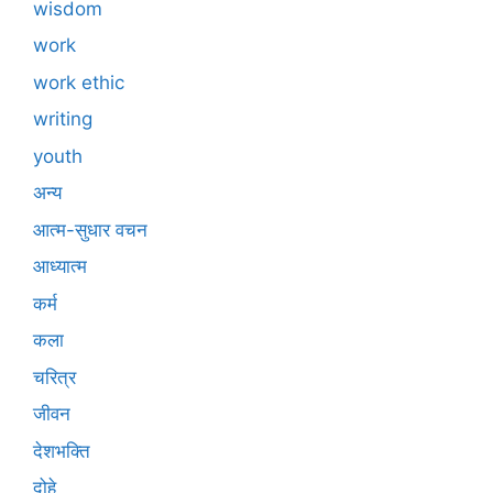
wisdom
work
work ethic
writing
youth
अन्य
आत्म-सुधार वचन
आध्यात्म
कर्म
कला
चरित्र
जीवन
देशभक्ति
दोहे