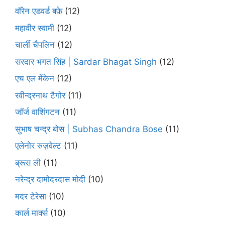
वॉरेन एडवर्ड बफ़े
(12)
महावीर स्वामी
(12)
चार्ली चैपलिन
(12)
सरदार भगत सिंह | Sardar Bhagat Singh
(12)
एच एल मेंकेन
(12)
रवीन्द्रनाथ टैगोर
(11)
जॉर्ज वाशिंगटन
(11)
सुभाष चन्द्र बोस | Subhas Chandra Bose
(11)
एलेनोर रुज़वेल्ट
(11)
ब्रूस ली
(11)
नरेन्द्र दामोदरदास मोदी
(10)
मदर टेरेसा
(10)
कार्ल मार्क्स
(10)