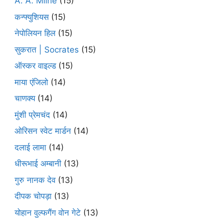
A. A. Milne
(15)
कन्फ्युशियस
(15)
नेपोलियन हिल
(15)
सुकरात | Socrates
(15)
ऑस्कर वाइल्ड
(15)
माया एंजिलो
(14)
चाणक्य
(14)
मुंशी प्रेमचंद
(14)
ओरिसन स्‍वेट मार्डन
(14)
दलाई लामा
(14)
धीरूभाई अम्बानी
(13)
गुरु नानक देव
(13)
दीपक चोपड़ा
(13)
योहान वुल्फगैंग वोन गेटे
(13)