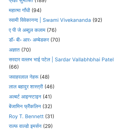
प्रज्ञा सुभाषित
(189)
महात्मा गाँधी
(94)
स्वामी विवेकानन्द | Swami Vivekananda
(92)
ए पी जे अब्दुल कलाम
(76)
डॉ॰ बी॰ आर॰ अम्बेडकर
(70)
अज्ञात
(70)
सरदार वल्लभ भाई पटेल | Sardar Vallabhbhai Patel
(66)
जवाहरलाल नेहरू
(48)
लाल बहादुर शास्त्री
(46)
अल्बर्ट आइन्स्टाइन
(41)
बेंजामिन फ्रैंकलिन
(32)
Roy T. Bennett
(31)
राल्फ वाल्डो इमर्सन
(29)