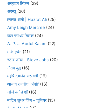
अब्राहम लिंकन
(29)
अरस्तु
(26)
हजरत अली | Hazrat Ali
(25)
Amy Leigh Mercree
(24)
बाल गंगाधर तिलक
(24)
A. P. J. Abdul Kalam
(22)
मार्क ट्वेन
(21)
स्टीव जॉब्स | Steve Jobs
(20)
गौतम बुद्ध
(16)
महर्षि दयानंद सरस्वती
(16)
आचार्य रजनीश 'ओशो'
(16)
जॉर्ज बर्नार्ड शॉ
(16)
मार्टिन लुथर किंग – जूनियर
(15)