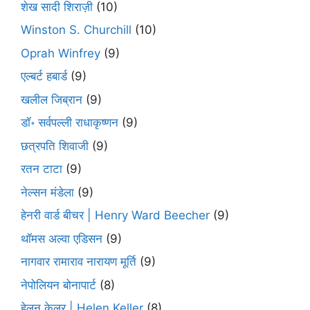
शेख सादी शिराज़ी
(10)
Winston S. Churchill
(10)
Oprah Winfrey
(9)
एल्बर्ट हबार्ड
(9)
खलील जिब्रान
(9)
डॉ॰ सर्वपल्ली राधाकृष्णन
(9)
छत्रपति शिवाजी
(9)
रतन टाटा
(9)
नेल्सन मंडेला
(9)
हेनरी वार्ड बीचर | Henry Ward Beecher
(9)
थॉमस अल्वा एडिसन
(9)
नागवार रामाराव नारायण मूर्ति
(9)
नेपोलियन बोनापार्ट
(8)
हेलन केलर | Helen Keller
(8)