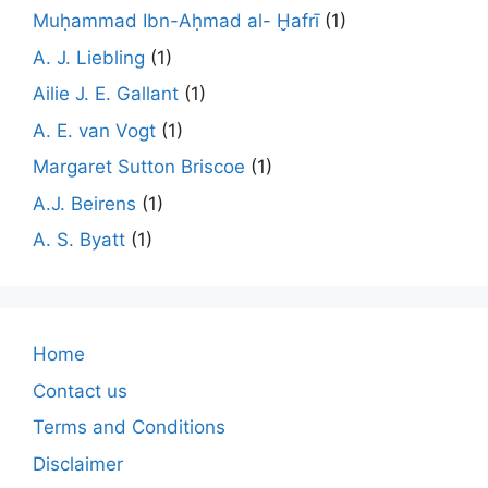
Muḥammad Ibn-Aḥmad al- Ḫafrī
(1)
A. J. Liebling
(1)
Ailie J. E. Gallant
(1)
A. E. van Vogt
(1)
Margaret Sutton Briscoe
(1)
A.J. Beirens
(1)
A. S. Byatt
(1)
Home
Contact us
Terms and Conditions
Disclaimer