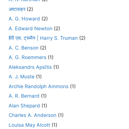
अष्टावक्र
(2)
A. G. Howard
(2)
A. Edward Newton
(2)
हैरी एस. ट्रूमैन | Harry S. Truman
(2)
A. C. Benson
(2)
A. G. Roemmers
(1)
Aleksandrs Apsītis
(1)
A. J. Muste
(1)
Archie Randolph Ammons
(1)
A. R. Bernard
(1)
Alan Shepard
(1)
Charles A. Anderson
(1)
Louisa May Alcott
(1)