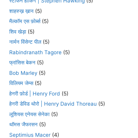
स्टीफन हॉकिंग | Stephen Hawking
(5)
शाहरुख़ ख़ान
(5)
मैल्कॉम एस फ़ोर्ब्स
(5)
शिव खेड़ा
(5)
नार्मन विंसेन्ट पील
(5)
Rabindranath Tagore
(5)
फ्रांसिस बेकन
(5)
Bob Marley
(5)
विलियम जेम्स
(5)
हेनरी फ़ोर्ड | Henry Ford
(5)
हेनरी डेविड थोरो | Henry David Thoreau
(5)
लूशियस एनेयस सेनेका
(5)
थॉमस जैफरसन
(5)
Septimius Macer
(4)