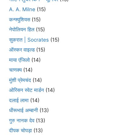
A. A. Milne
(15)
कन्फ्युशियस
(15)
नेपोलियन हिल
(15)
सुकरात | Socrates
(15)
ऑस्कर वाइल्ड
(15)
माया एंजिलो
(14)
चाणक्य
(14)
मुंशी प्रेमचंद
(14)
ओरिसन स्‍वेट मार्डन
(14)
दलाई लामा
(14)
धीरूभाई अम्बानी
(13)
गुरु नानक देव
(13)
दीपक चोपड़ा
(13)