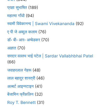
प्रज्ञा सुभाषित
(189)
महात्मा गाँधी
(94)
स्वामी विवेकानन्द | Swami Vivekananda
(92)
ए पी जे अब्दुल कलाम
(76)
डॉ॰ बी॰ आर॰ अम्बेडकर
(70)
अज्ञात
(70)
सरदार वल्लभ भाई पटेल | Sardar Vallabhbhai Patel
(66)
जवाहरलाल नेहरू
(48)
लाल बहादुर शास्त्री
(46)
अल्बर्ट आइन्स्टाइन
(41)
बेंजामिन फ्रैंकलिन
(32)
Roy T. Bennett
(31)