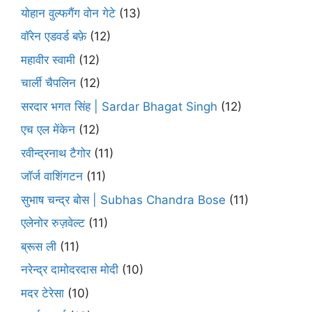
योहान वुल्फगैंग वोन गेटे
(13)
वॉरेन एडवर्ड बफ़े
(12)
महावीर स्वामी
(12)
चार्ली चैपलिन
(12)
सरदार भगत सिंह | Sardar Bhagat Singh
(12)
एच एल मेंकेन
(12)
रवीन्द्रनाथ टैगोर
(11)
जॉर्ज वाशिंगटन
(11)
सुभाष चन्द्र बोस | Subhas Chandra Bose
(11)
एलेनोर रुज़वेल्ट
(11)
ब्रूस ली
(11)
नरेन्द्र दामोदरदास मोदी
(10)
मदर टेरेसा
(10)