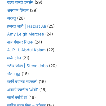
राल्फ वाल्डो इमर्सन
(29)
अब्राहम लिंकन
(29)
अरस्तु
(26)
हजरत अली | Hazrat Ali
(25)
Amy Leigh Mercree
(24)
बाल गंगाधर तिलक
(24)
A. P. J. Abdul Kalam
(22)
मार्क ट्वेन
(21)
स्टीव जॉब्स | Steve Jobs
(20)
गौतम बुद्ध
(16)
महर्षि दयानंद सरस्वती
(16)
आचार्य रजनीश 'ओशो'
(16)
जॉर्ज बर्नार्ड शॉ
(16)
मार्टिन लुथर किंग – जूनियर
(15)