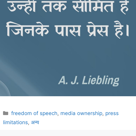
Categories
freedom of speech
,
media ownership
,
press
limitations
,
अन्य