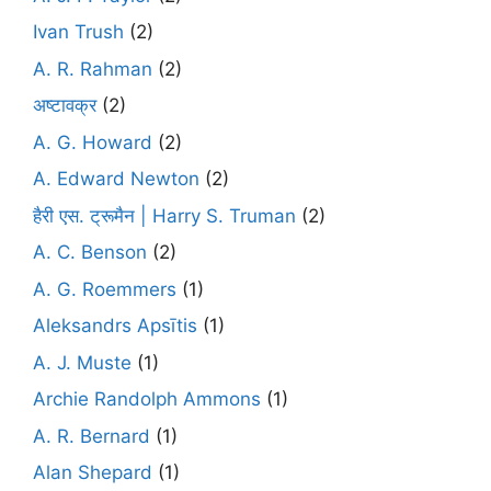
Ivan Trush
(2)
A. R. Rahman
(2)
अष्टावक्र
(2)
A. G. Howard
(2)
A. Edward Newton
(2)
हैरी एस. ट्रूमैन | Harry S. Truman
(2)
A. C. Benson
(2)
A. G. Roemmers
(1)
Aleksandrs Apsītis
(1)
A. J. Muste
(1)
Archie Randolph Ammons
(1)
A. R. Bernard
(1)
Alan Shepard
(1)