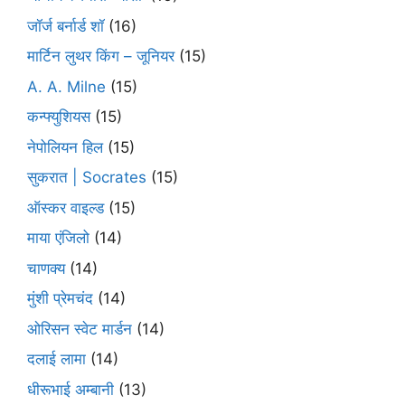
जॉर्ज बर्नार्ड शॉ
(16)
मार्टिन लुथर किंग – जूनियर
(15)
A. A. Milne
(15)
कन्फ्युशियस
(15)
नेपोलियन हिल
(15)
सुकरात | Socrates
(15)
ऑस्कर वाइल्ड
(15)
माया एंजिलो
(14)
चाणक्य
(14)
मुंशी प्रेमचंद
(14)
ओरिसन स्‍वेट मार्डन
(14)
दलाई लामा
(14)
धीरूभाई अम्बानी
(13)