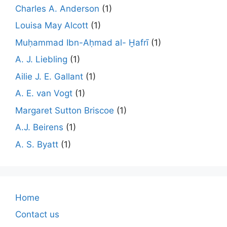
Charles A. Anderson
(1)
Louisa May Alcott
(1)
Muḥammad Ibn-Aḥmad al- Ḫafrī
(1)
A. J. Liebling
(1)
Ailie J. E. Gallant
(1)
A. E. van Vogt
(1)
Margaret Sutton Briscoe
(1)
A.J. Beirens
(1)
A. S. Byatt
(1)
Home
Contact us