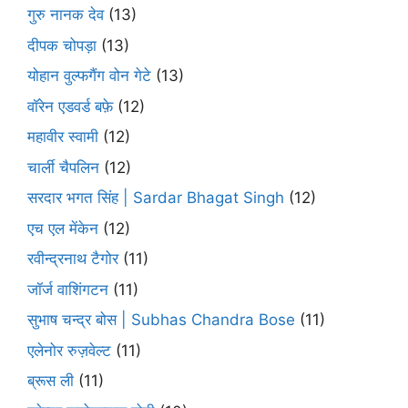
गुरु नानक देव
(13)
दीपक चोपड़ा
(13)
योहान वुल्फगैंग वोन गेटे
(13)
वॉरेन एडवर्ड बफ़े
(12)
महावीर स्वामी
(12)
चार्ली चैपलिन
(12)
सरदार भगत सिंह | Sardar Bhagat Singh
(12)
एच एल मेंकेन
(12)
रवीन्द्रनाथ टैगोर
(11)
जॉर्ज वाशिंगटन
(11)
सुभाष चन्द्र बोस | Subhas Chandra Bose
(11)
एलेनोर रुज़वेल्ट
(11)
ब्रूस ली
(11)