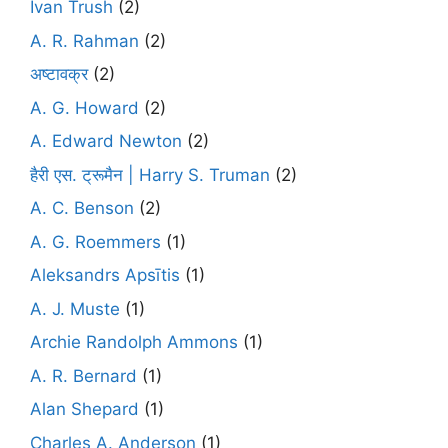
Ivan Trush
(2)
A. R. Rahman
(2)
अष्टावक्र
(2)
A. G. Howard
(2)
A. Edward Newton
(2)
हैरी एस. ट्रूमैन | Harry S. Truman
(2)
A. C. Benson
(2)
A. G. Roemmers
(1)
Aleksandrs Apsītis
(1)
A. J. Muste
(1)
Archie Randolph Ammons
(1)
A. R. Bernard
(1)
Alan Shepard
(1)
Charles A. Anderson
(1)