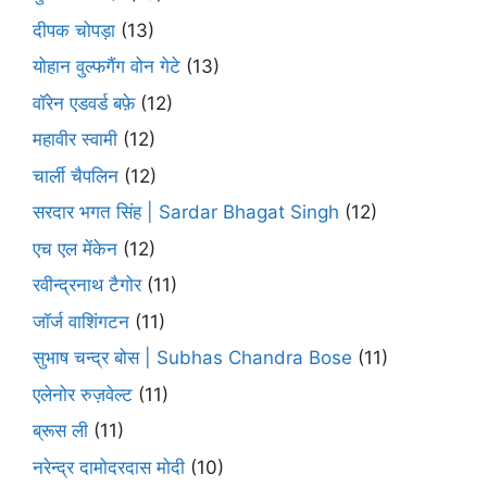
दीपक चोपड़ा
(13)
योहान वुल्फगैंग वोन गेटे
(13)
वॉरेन एडवर्ड बफ़े
(12)
महावीर स्वामी
(12)
चार्ली चैपलिन
(12)
सरदार भगत सिंह | Sardar Bhagat Singh
(12)
एच एल मेंकेन
(12)
रवीन्द्रनाथ टैगोर
(11)
जॉर्ज वाशिंगटन
(11)
सुभाष चन्द्र बोस | Subhas Chandra Bose
(11)
एलेनोर रुज़वेल्ट
(11)
ब्रूस ली
(11)
नरेन्द्र दामोदरदास मोदी
(10)