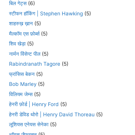
बिल गेट्स
(6)
स्टीफन हॉकिंग | Stephen Hawking
(5)
शाहरुख़ ख़ान
(5)
मैल्कॉम एस फ़ोर्ब्स
(5)
शिव खेड़ा
(5)
नार्मन विंसेन्ट पील
(5)
Rabindranath Tagore
(5)
फ्रांसिस बेकन
(5)
Bob Marley
(5)
विलियम जेम्स
(5)
हेनरी फ़ोर्ड | Henry Ford
(5)
हेनरी डेविड थोरो | Henry David Thoreau
(5)
लूशियस एनेयस सेनेका
(5)
थॉमस जैफरसन
(5)