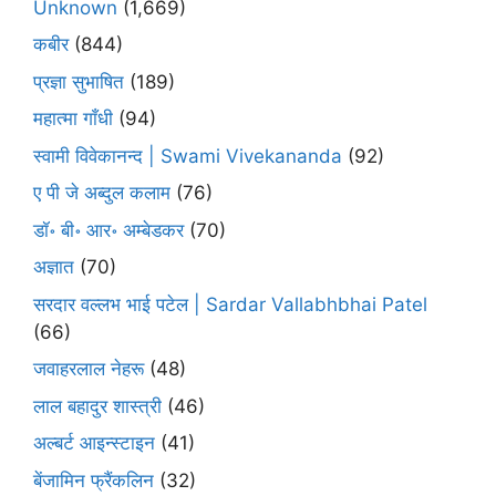
Unknown
(1,669)
कबीर
(844)
प्रज्ञा सुभाषित
(189)
महात्मा गाँधी
(94)
स्वामी विवेकानन्द | Swami Vivekananda
(92)
ए पी जे अब्दुल कलाम
(76)
डॉ॰ बी॰ आर॰ अम्बेडकर
(70)
अज्ञात
(70)
सरदार वल्लभ भाई पटेल | Sardar Vallabhbhai Patel
(66)
जवाहरलाल नेहरू
(48)
लाल बहादुर शास्त्री
(46)
अल्बर्ट आइन्स्टाइन
(41)
बेंजामिन फ्रैंकलिन
(32)