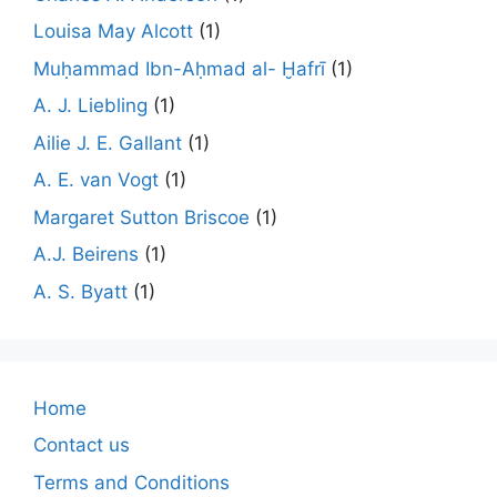
Louisa May Alcott
(1)
Muḥammad Ibn-Aḥmad al- Ḫafrī
(1)
A. J. Liebling
(1)
Ailie J. E. Gallant
(1)
A. E. van Vogt
(1)
Margaret Sutton Briscoe
(1)
A.J. Beirens
(1)
A. S. Byatt
(1)
Home
Contact us
Terms and Conditions