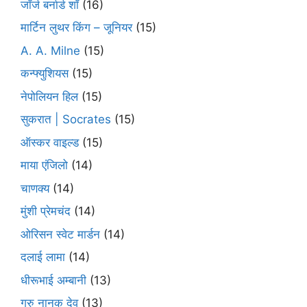
जॉर्ज बर्नार्ड शॉ
(16)
मार्टिन लुथर किंग – जूनियर
(15)
A. A. Milne
(15)
कन्फ्युशियस
(15)
नेपोलियन हिल
(15)
सुकरात | Socrates
(15)
ऑस्कर वाइल्ड
(15)
माया एंजिलो
(14)
चाणक्य
(14)
मुंशी प्रेमचंद
(14)
ओरिसन स्‍वेट मार्डन
(14)
दलाई लामा
(14)
धीरूभाई अम्बानी
(13)
गुरु नानक देव
(13)