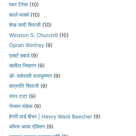
मदर टेरेसा
(10)
कार्ल मार्क्स
(10)
शेख सादी शिराज़ी
(10)
Winston S. Churchill
(10)
Oprah Winfrey
(9)
एल्बर्ट हबार्ड
(9)
खलील जिब्रान
(9)
डॉ॰ सर्वपल्ली राधाकृष्णन
(9)
छत्रपति शिवाजी
(9)
रतन टाटा
(9)
नेल्सन मंडेला
(9)
हेनरी वार्ड बीचर | Henry Ward Beecher
(9)
थॉमस अल्वा एडिसन
(9)