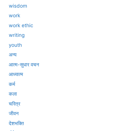
wisdom
work
work ethic
writing
youth
अन्य
आत्म-सुधार वचन
आध्यात्म
कर्म
कला
चरित्र
जीवन
देशभक्ति