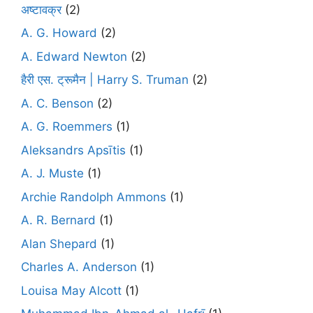
अष्टावक्र
(2)
A. G. Howard
(2)
A. Edward Newton
(2)
हैरी एस. ट्रूमैन | Harry S. Truman
(2)
A. C. Benson
(2)
A. G. Roemmers
(1)
Aleksandrs Apsītis
(1)
A. J. Muste
(1)
Archie Randolph Ammons
(1)
A. R. Bernard
(1)
Alan Shepard
(1)
Charles A. Anderson
(1)
Louisa May Alcott
(1)