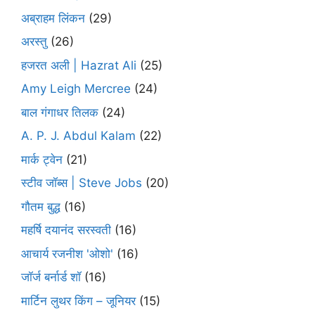
अब्राहम लिंकन
(29)
अरस्तु
(26)
हजरत अली | Hazrat Ali
(25)
Amy Leigh Mercree
(24)
बाल गंगाधर तिलक
(24)
A. P. J. Abdul Kalam
(22)
मार्क ट्वेन
(21)
स्टीव जॉब्स | Steve Jobs
(20)
गौतम बुद्ध
(16)
महर्षि दयानंद सरस्वती
(16)
आचार्य रजनीश 'ओशो'
(16)
जॉर्ज बर्नार्ड शॉ
(16)
मार्टिन लुथर किंग – जूनियर
(15)