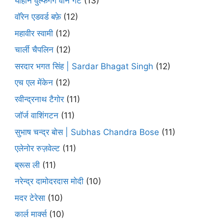
योहान वुल्फगैंग वोन गेटे
(13)
वॉरेन एडवर्ड बफ़े
(12)
महावीर स्वामी
(12)
चार्ली चैपलिन
(12)
सरदार भगत सिंह | Sardar Bhagat Singh
(12)
एच एल मेंकेन
(12)
रवीन्द्रनाथ टैगोर
(11)
जॉर्ज वाशिंगटन
(11)
सुभाष चन्द्र बोस | Subhas Chandra Bose
(11)
एलेनोर रुज़वेल्ट
(11)
ब्रूस ली
(11)
नरेन्द्र दामोदरदास मोदी
(10)
मदर टेरेसा
(10)
कार्ल मार्क्स
(10)