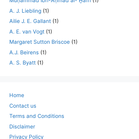
Muḥammad Ibn-Aḥmad al- Ḫafrī
(1)
A. J. Liebling
(1)
Ailie J. E. Gallant
(1)
A. E. van Vogt
(1)
Margaret Sutton Briscoe
(1)
A.J. Beirens
(1)
A. S. Byatt
(1)
Home
Contact us
Terms and Conditions
Disclaimer
Privacy Policy