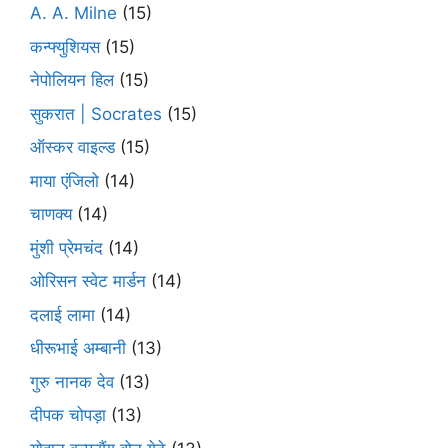
A. A. Milne
(15)
कन्फ्युशियस
(15)
नेपोलियन हिल
(15)
सुकरात | Socrates
(15)
ऑस्कर वाइल्ड
(15)
माया एंजिलो
(14)
चाणक्य
(14)
मुंशी प्रेमचंद
(14)
ओरिसन स्‍वेट मार्डन
(14)
दलाई लामा
(14)
धीरूभाई अम्बानी
(13)
गुरु नानक देव
(13)
दीपक चोपड़ा
(13)