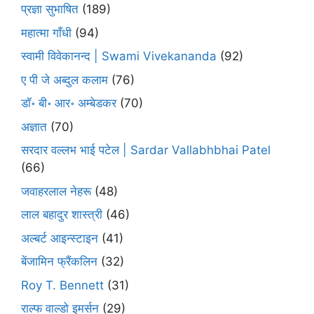
प्रज्ञा सुभाषित
(189)
महात्मा गाँधी
(94)
स्वामी विवेकानन्द | Swami Vivekananda
(92)
ए पी जे अब्दुल कलाम
(76)
डॉ॰ बी॰ आर॰ अम्बेडकर
(70)
अज्ञात
(70)
सरदार वल्लभ भाई पटेल | Sardar Vallabhbhai Patel
(66)
जवाहरलाल नेहरू
(48)
लाल बहादुर शास्त्री
(46)
अल्बर्ट आइन्स्टाइन
(41)
बेंजामिन फ्रैंकलिन
(32)
Roy T. Bennett
(31)
राल्फ वाल्डो इमर्सन
(29)