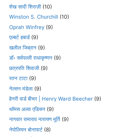
शेख सादी शिराज़ी
(10)
Winston S. Churchill
(10)
Oprah Winfrey
(9)
एल्बर्ट हबार्ड
(9)
खलील जिब्रान
(9)
डॉ॰ सर्वपल्ली राधाकृष्णन
(9)
छत्रपति शिवाजी
(9)
रतन टाटा
(9)
नेल्सन मंडेला
(9)
हेनरी वार्ड बीचर | Henry Ward Beecher
(9)
थॉमस अल्वा एडिसन
(9)
नागवार रामाराव नारायण मूर्ति
(9)
नेपोलियन बोनापार्ट
(8)