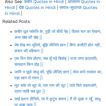
Also See:
कबीर Quotes in Hindi
आध्यात्म Quotes in
|
Hindi
दोहे Quotes in Hindi
समाज-सुधारक Quotes
|
|
in Hindi
|
Related Posts
कबीर धूल सकेलि के, पुड़ी जो बाँधी येह | दिवस चार का पेखना,
अन्त खेह की खेह ||
भेष देख मत भूलिये, बूझि लीजिये ज्ञान | बिना कसौटी होत नहीं,
कंचन की पहिचान ||
एक दिन ऐसा होएगा, सब सूँ पड़े बिछोइ | राजा राणा छत्रपति,
सावधान किन होइ ||
जाति न पूछो साधु की, पूछि लीजिए ज्ञान | मोल करो तलवार का,
पड़ा रहन दो म्यान ||
लूट सके तो लूट ले, राम नाम की लूट | पाछे फिरे पछताओगे,
प्राण जाहिं जब छूट ||
साईं इतना दीजिये, जा में कुटुम समाय | मैं भी भूखा न रहूँ, साधु
ना भूखा जाय ||