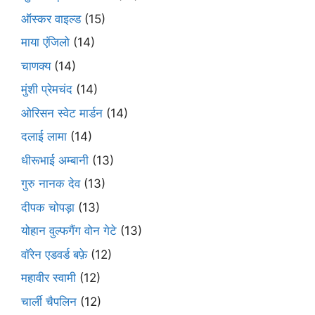
ऑस्कर वाइल्ड
(15)
माया एंजिलो
(14)
चाणक्य
(14)
मुंशी प्रेमचंद
(14)
ओरिसन स्‍वेट मार्डन
(14)
दलाई लामा
(14)
धीरूभाई अम्बानी
(13)
गुरु नानक देव
(13)
दीपक चोपड़ा
(13)
योहान वुल्फगैंग वोन गेटे
(13)
वॉरेन एडवर्ड बफ़े
(12)
महावीर स्वामी
(12)
चार्ली चैपलिन
(12)