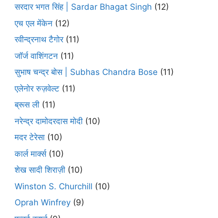
सरदार भगत सिंह | Sardar Bhagat Singh
(12)
एच एल मेंकेन
(12)
रवीन्द्रनाथ टैगोर
(11)
जॉर्ज वाशिंगटन
(11)
सुभाष चन्द्र बोस | Subhas Chandra Bose
(11)
एलेनोर रुज़वेल्ट
(11)
ब्रूस ली
(11)
नरेन्द्र दामोदरदास मोदी
(10)
मदर टेरेसा
(10)
कार्ल मार्क्स
(10)
शेख सादी शिराज़ी
(10)
Winston S. Churchill
(10)
Oprah Winfrey
(9)