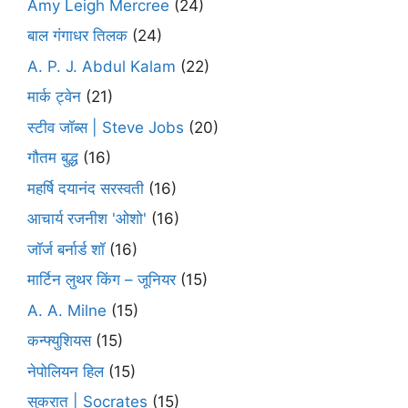
Amy Leigh Mercree
(24)
बाल गंगाधर तिलक
(24)
A. P. J. Abdul Kalam
(22)
मार्क ट्वेन
(21)
स्टीव जॉब्स | Steve Jobs
(20)
गौतम बुद्ध
(16)
महर्षि दयानंद सरस्वती
(16)
आचार्य रजनीश 'ओशो'
(16)
जॉर्ज बर्नार्ड शॉ
(16)
मार्टिन लुथर किंग – जूनियर
(15)
A. A. Milne
(15)
कन्फ्युशियस
(15)
नेपोलियन हिल
(15)
सुकरात | Socrates
(15)