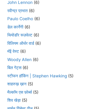
John Lennon
(6)
रवीन्द्र प्रभात
(6)
Paulo Coelho
(6)
डेल कार्नेगी
(6)
थियोडॉर रूज़वेल्ट
(6)
विलियम ऑर्थर वार्ड
(6)
मॅई वेस्ट
(6)
Woody Allen
(6)
बिल गेट्स
(6)
स्टीफन हॉकिंग | Stephen Hawking
(5)
शाहरुख़ ख़ान
(5)
मैल्कॉम एस फ़ोर्ब्स
(5)
शिव खेड़ा
(5)
नार्मन विंसेन्ट पील
(5)