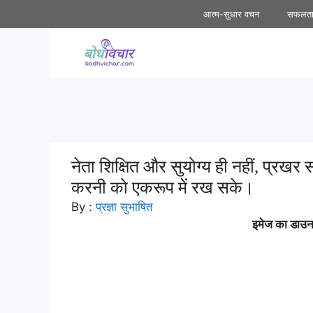
Skip
आत्म-सुधार वचन
सफलत
to
content
नेता शिक्षित और सुयोग्य ही नहीं, प्र
करनी को एकरूप में रख सके।
By :
प्रज्ञा सुभाषित
इमेज का डाउनल