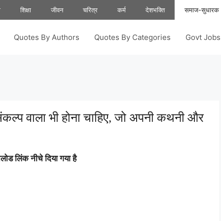
ा
शिक्षा
जीवन
चरित्र
कर्म
देशभक्ति
समाज-सुधारक
Quotes By Authors
Quotes By Categories
Govt Job
खर संकल्प वाला भी होना चाहिए, जो अपनी कथनी और
ोड लिंक नीचे दिया गया है