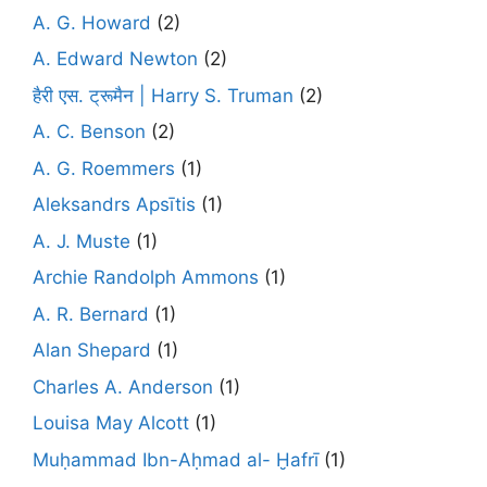
A. G. Howard
(2)
A. Edward Newton
(2)
हैरी एस. ट्रूमैन | Harry S. Truman
(2)
A. C. Benson
(2)
A. G. Roemmers
(1)
Aleksandrs Apsītis
(1)
A. J. Muste
(1)
Archie Randolph Ammons
(1)
A. R. Bernard
(1)
Alan Shepard
(1)
Charles A. Anderson
(1)
Louisa May Alcott
(1)
Muḥammad Ibn-Aḥmad al- Ḫafrī
(1)