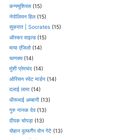
कन्फ्युशियस
(15)
नेपोलियन हिल
(15)
सुकरात | Socrates
(15)
ऑस्कर वाइल्ड
(15)
माया एंजिलो
(14)
चाणक्य
(14)
मुंशी प्रेमचंद
(14)
ओरिसन स्‍वेट मार्डन
(14)
दलाई लामा
(14)
धीरूभाई अम्बानी
(13)
गुरु नानक देव
(13)
दीपक चोपड़ा
(13)
योहान वुल्फगैंग वोन गेटे
(13)