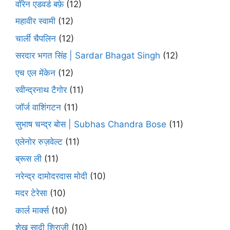
वॉरेन एडवर्ड बफ़े
(12)
महावीर स्वामी
(12)
चार्ली चैपलिन
(12)
सरदार भगत सिंह | Sardar Bhagat Singh
(12)
एच एल मेंकेन
(12)
रवीन्द्रनाथ टैगोर
(11)
जॉर्ज वाशिंगटन
(11)
सुभाष चन्द्र बोस | Subhas Chandra Bose
(11)
एलेनोर रुज़वेल्ट
(11)
ब्रूस ली
(11)
नरेन्द्र दामोदरदास मोदी
(10)
मदर टेरेसा
(10)
कार्ल मार्क्स
(10)
शेख सादी शिराज़ी
(10)