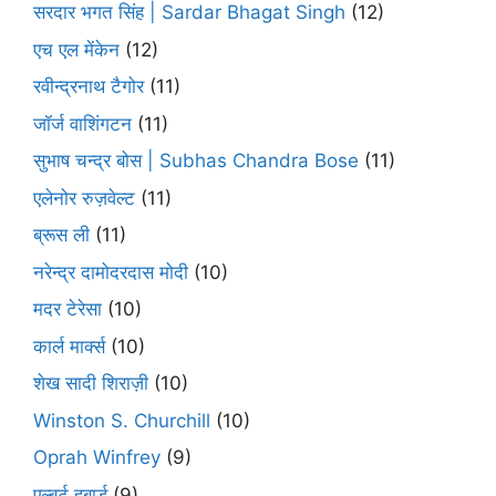
सरदार भगत सिंह | Sardar Bhagat Singh
(12)
एच एल मेंकेन
(12)
रवीन्द्रनाथ टैगोर
(11)
जॉर्ज वाशिंगटन
(11)
सुभाष चन्द्र बोस | Subhas Chandra Bose
(11)
एलेनोर रुज़वेल्ट
(11)
ब्रूस ली
(11)
नरेन्द्र दामोदरदास मोदी
(10)
मदर टेरेसा
(10)
कार्ल मार्क्स
(10)
शेख सादी शिराज़ी
(10)
Winston S. Churchill
(10)
Oprah Winfrey
(9)
एल्बर्ट हबार्ड
(9)