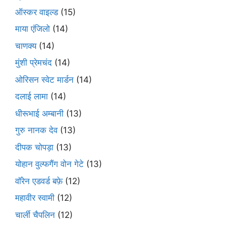
ऑस्कर वाइल्ड
(15)
माया एंजिलो
(14)
चाणक्य
(14)
मुंशी प्रेमचंद
(14)
ओरिसन स्‍वेट मार्डन
(14)
दलाई लामा
(14)
धीरूभाई अम्बानी
(13)
गुरु नानक देव
(13)
दीपक चोपड़ा
(13)
योहान वुल्फगैंग वोन गेटे
(13)
वॉरेन एडवर्ड बफ़े
(12)
महावीर स्वामी
(12)
चार्ली चैपलिन
(12)