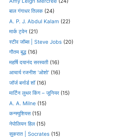
Amy Leigh Mercree
(24)
बाल गंगाधर तिलक
(24)
A. P. J. Abdul Kalam
(22)
मार्क ट्वेन
(21)
स्टीव जॉब्स | Steve Jobs
(20)
गौतम बुद्ध
(16)
महर्षि दयानंद सरस्वती
(16)
आचार्य रजनीश 'ओशो'
(16)
जॉर्ज बर्नार्ड शॉ
(16)
मार्टिन लुथर किंग – जूनियर
(15)
A. A. Milne
(15)
कन्फ्युशियस
(15)
नेपोलियन हिल
(15)
सुकरात | Socrates
(15)