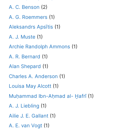
A. C. Benson
(2)
A. G. Roemmers
(1)
Aleksandrs Apsītis
(1)
A. J. Muste
(1)
Archie Randolph Ammons
(1)
A. R. Bernard
(1)
Alan Shepard
(1)
Charles A. Anderson
(1)
Louisa May Alcott
(1)
Muḥammad Ibn-Aḥmad al- Ḫafrī
(1)
A. J. Liebling
(1)
Ailie J. E. Gallant
(1)
A. E. van Vogt
(1)