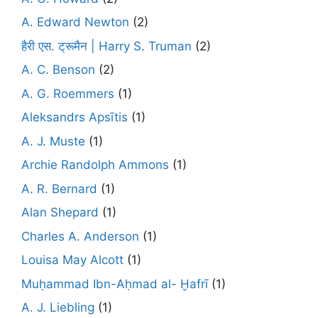
A. Edward Newton
(2)
हैरी एस. ट्रूमैन | Harry S. Truman
(2)
A. C. Benson
(2)
A. G. Roemmers
(1)
Aleksandrs Apsītis
(1)
A. J. Muste
(1)
Archie Randolph Ammons
(1)
A. R. Bernard
(1)
Alan Shepard
(1)
Charles A. Anderson
(1)
Louisa May Alcott
(1)
Muḥammad Ibn-Aḥmad al- Ḫafrī
(1)
A. J. Liebling
(1)