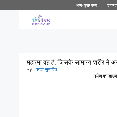
Skip
आत्म-सुधार वचन
सफलत
to
content
महात्मा वह है, जिसके सामान्य शरीर में
By :
प्रज्ञा सुभाषित
इमेज का डाउनल