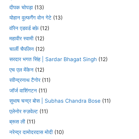
दीपक चोपड़ा
(13)
योहान वुल्फगैंग वोन गेटे
(13)
वॉरेन एडवर्ड बफ़े
(12)
महावीर स्वामी
(12)
चार्ली चैपलिन
(12)
सरदार भगत सिंह | Sardar Bhagat Singh
(12)
एच एल मेंकेन
(12)
रवीन्द्रनाथ टैगोर
(11)
जॉर्ज वाशिंगटन
(11)
सुभाष चन्द्र बोस | Subhas Chandra Bose
(11)
एलेनोर रुज़वेल्ट
(11)
ब्रूस ली
(11)
नरेन्द्र दामोदरदास मोदी
(10)