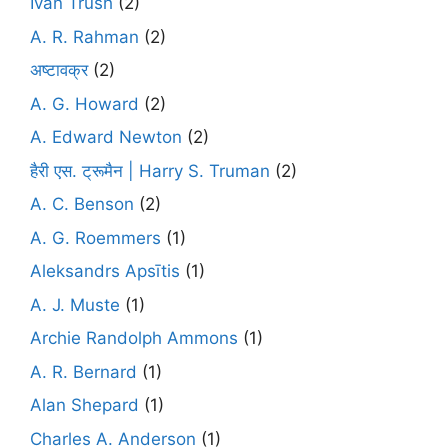
Ivan Trush
(2)
A. R. Rahman
(2)
अष्टावक्र
(2)
A. G. Howard
(2)
A. Edward Newton
(2)
हैरी एस. ट्रूमैन | Harry S. Truman
(2)
A. C. Benson
(2)
A. G. Roemmers
(1)
Aleksandrs Apsītis
(1)
A. J. Muste
(1)
Archie Randolph Ammons
(1)
A. R. Bernard
(1)
Alan Shepard
(1)
Charles A. Anderson
(1)