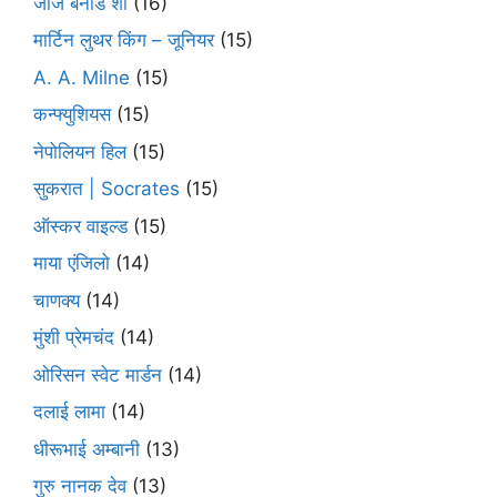
जॉर्ज बर्नार्ड शॉ
(16)
मार्टिन लुथर किंग – जूनियर
(15)
A. A. Milne
(15)
कन्फ्युशियस
(15)
नेपोलियन हिल
(15)
सुकरात | Socrates
(15)
ऑस्कर वाइल्ड
(15)
माया एंजिलो
(14)
चाणक्य
(14)
मुंशी प्रेमचंद
(14)
ओरिसन स्‍वेट मार्डन
(14)
दलाई लामा
(14)
धीरूभाई अम्बानी
(13)
गुरु नानक देव
(13)