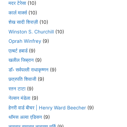
मदर टेरेसा
(10)
कार्ल मार्क्स
(10)
शेख सादी शिराज़ी
(10)
Winston S. Churchill
(10)
Oprah Winfrey
(9)
एल्बर्ट हबार्ड
(9)
खलील जिब्रान
(9)
डॉ॰ सर्वपल्ली राधाकृष्णन
(9)
छत्रपति शिवाजी
(9)
रतन टाटा
(9)
नेल्सन मंडेला
(9)
हेनरी वार्ड बीचर | Henry Ward Beecher
(9)
थॉमस अल्वा एडिसन
(9)
नागवार रामाराव नारायण मूर्ति
(9)