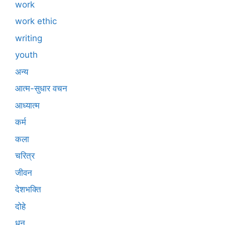
work
work ethic
writing
youth
अन्य
आत्म-सुधार वचन
आध्यात्म
कर्म
कला
चरित्र
जीवन
देशभक्ति
दोहे
धन