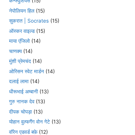
कन्फ्युशियस
(15)
नेपोलियन हिल
(15)
सुकरात | Socrates
(15)
ऑस्कर वाइल्ड
(15)
माया एंजिलो
(14)
चाणक्य
(14)
मुंशी प्रेमचंद
(14)
ओरिसन स्‍वेट मार्डन
(14)
दलाई लामा
(14)
धीरूभाई अम्बानी
(13)
गुरु नानक देव
(13)
दीपक चोपड़ा
(13)
योहान वुल्फगैंग वोन गेटे
(13)
वॉरेन एडवर्ड बफ़े
(12)