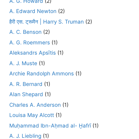
A. G. Howard
(2)
A. Edward Newton
(2)
हैरी एस. ट्रूमैन | Harry S. Truman
(2)
A. C. Benson
(2)
A. G. Roemmers
(1)
Aleksandrs Apsītis
(1)
A. J. Muste
(1)
Archie Randolph Ammons
(1)
A. R. Bernard
(1)
Alan Shepard
(1)
Charles A. Anderson
(1)
Louisa May Alcott
(1)
Muḥammad Ibn-Aḥmad al- Ḫafrī
(1)
A. J. Liebling
(1)