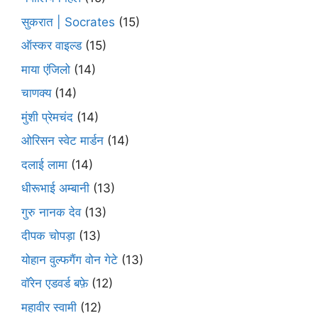
सुकरात | Socrates
(15)
ऑस्कर वाइल्ड
(15)
माया एंजिलो
(14)
चाणक्य
(14)
मुंशी प्रेमचंद
(14)
ओरिसन स्‍वेट मार्डन
(14)
दलाई लामा
(14)
धीरूभाई अम्बानी
(13)
गुरु नानक देव
(13)
दीपक चोपड़ा
(13)
योहान वुल्फगैंग वोन गेटे
(13)
वॉरेन एडवर्ड बफ़े
(12)
महावीर स्वामी
(12)