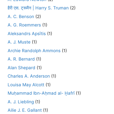
हैरी एस. ट्रूमैन | Harry S. Truman
(2)
A. C. Benson
(2)
A. G. Roemmers
(1)
Aleksandrs Apsītis
(1)
A. J. Muste
(1)
Archie Randolph Ammons
(1)
A. R. Bernard
(1)
Alan Shepard
(1)
Charles A. Anderson
(1)
Louisa May Alcott
(1)
Muḥammad Ibn-Aḥmad al- Ḫafrī
(1)
A. J. Liebling
(1)
Ailie J. E. Gallant
(1)