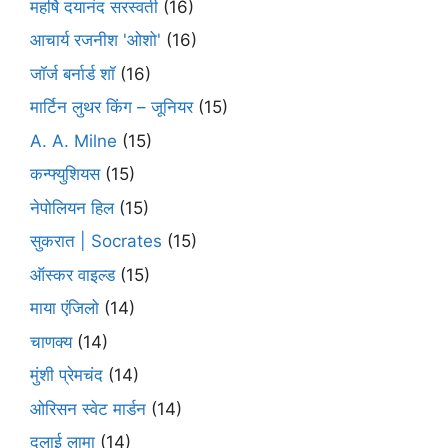
महर्षि दयानंद सरस्वती
(16)
आचार्य रजनीश 'ओशो'
(16)
जॉर्ज बर्नार्ड शॉ
(16)
मार्टिन लुथर किंग – जूनियर
(15)
A. A. Milne
(15)
कन्फ्युशियस
(15)
नेपोलियन हिल
(15)
सुकरात | Socrates
(15)
ऑस्कर वाइल्ड
(15)
माया एंजिलो
(14)
चाणक्य
(14)
मुंशी प्रेमचंद
(14)
ओरिसन स्‍वेट मार्डन
(14)
दलाई लामा
(14)