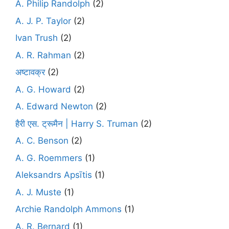
A. Philip Randolph
(2)
A. J. P. Taylor
(2)
Ivan Trush
(2)
A. R. Rahman
(2)
अष्टावक्र
(2)
A. G. Howard
(2)
A. Edward Newton
(2)
हैरी एस. ट्रूमैन | Harry S. Truman
(2)
A. C. Benson
(2)
A. G. Roemmers
(1)
Aleksandrs Apsītis
(1)
A. J. Muste
(1)
Archie Randolph Ammons
(1)
A. R. Bernard
(1)