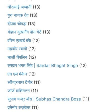
धीरूभाई अम्बानी
(13)
गुरु नानक देव
(13)
दीपक चोपड़ा
(13)
योहान वुल्फगैंग वोन गेटे
(13)
वॉरेन एडवर्ड बफ़े
(12)
महावीर स्वामी
(12)
चार्ली चैपलिन
(12)
सरदार भगत सिंह | Sardar Bhagat Singh
(12)
एच एल मेंकेन
(12)
रवीन्द्रनाथ टैगोर
(11)
जॉर्ज वाशिंगटन
(11)
सुभाष चन्द्र बोस | Subhas Chandra Bose
(11)
एलेनोर रुज़वेल्ट
(11)