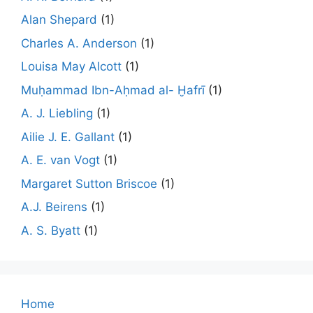
Alan Shepard
(1)
Charles A. Anderson
(1)
Louisa May Alcott
(1)
Muḥammad Ibn-Aḥmad al- Ḫafrī
(1)
A. J. Liebling
(1)
Ailie J. E. Gallant
(1)
A. E. van Vogt
(1)
Margaret Sutton Briscoe
(1)
A.J. Beirens
(1)
A. S. Byatt
(1)
Home