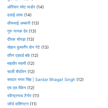
ओरिसन स्‍वेट मार्डन
(14)
दलाई लामा
(14)
धीरूभाई अम्बानी
(13)
गुरु नानक देव
(13)
दीपक चोपड़ा
(13)
योहान वुल्फगैंग वोन गेटे
(13)
वॉरेन एडवर्ड बफ़े
(12)
महावीर स्वामी
(12)
चार्ली चैपलिन
(12)
सरदार भगत सिंह | Sardar Bhagat Singh
(12)
एच एल मेंकेन
(12)
रवीन्द्रनाथ टैगोर
(11)
जॉर्ज वाशिंगटन
(11)