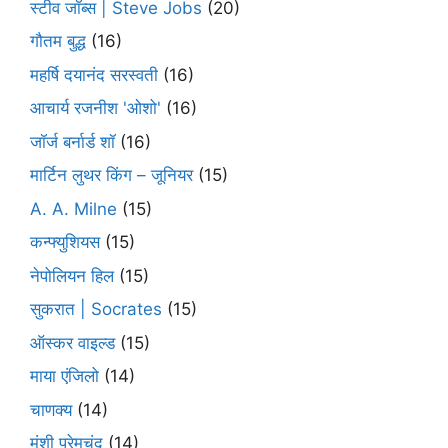
स्टीव जॉब्स | Steve Jobs
(20)
गौतम बुद्ध
(16)
महर्षि दयानंद सरस्वती
(16)
आचार्य रजनीश 'ओशो'
(16)
जॉर्ज बर्नार्ड शॉ
(16)
मार्टिन लुथर किंग – जूनियर
(15)
A. A. Milne
(15)
कन्फ्युशियस
(15)
नेपोलियन हिल
(15)
सुकरात | Socrates
(15)
ऑस्कर वाइल्ड
(15)
माया एंजिलो
(14)
चाणक्य
(14)
मुंशी प्रेमचंद
(14)