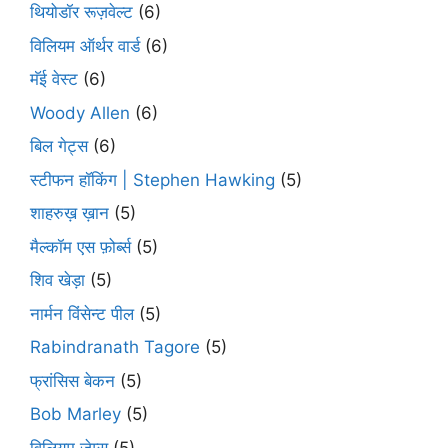
थियोडॉर रूज़वेल्ट
(6)
विलियम ऑर्थर वार्ड
(6)
मॅई वेस्ट
(6)
Woody Allen
(6)
बिल गेट्स
(6)
स्टीफन हॉकिंग | Stephen Hawking
(5)
शाहरुख़ ख़ान
(5)
मैल्कॉम एस फ़ोर्ब्स
(5)
शिव खेड़ा
(5)
नार्मन विंसेन्ट पील
(5)
Rabindranath Tagore
(5)
फ्रांसिस बेकन
(5)
Bob Marley
(5)
विलियम जेम्स
(5)