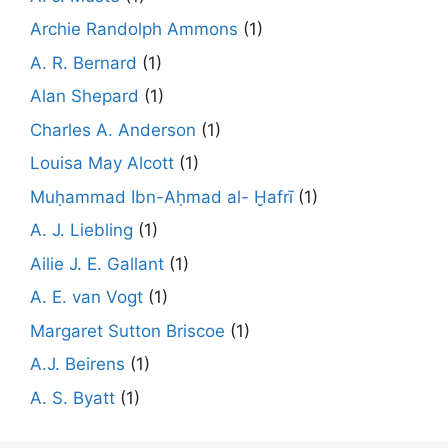
Archie Randolph Ammons
(1)
A. R. Bernard
(1)
Alan Shepard
(1)
Charles A. Anderson
(1)
Louisa May Alcott
(1)
Muḥammad Ibn-Aḥmad al- Ḫafrī
(1)
A. J. Liebling
(1)
Ailie J. E. Gallant
(1)
A. E. van Vogt
(1)
Margaret Sutton Briscoe
(1)
A.J. Beirens
(1)
A. S. Byatt
(1)