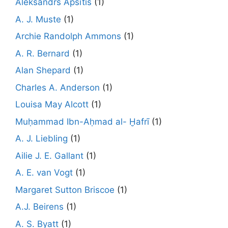
Aleksandrs Apsītis
(1)
A. J. Muste
(1)
Archie Randolph Ammons
(1)
A. R. Bernard
(1)
Alan Shepard
(1)
Charles A. Anderson
(1)
Louisa May Alcott
(1)
Muḥammad Ibn-Aḥmad al- Ḫafrī
(1)
A. J. Liebling
(1)
Ailie J. E. Gallant
(1)
A. E. van Vogt
(1)
Margaret Sutton Briscoe
(1)
A.J. Beirens
(1)
A. S. Byatt
(1)