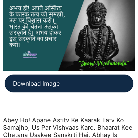
Download Image
Abey Ho! Apane Astitv Ke Kaarak Tatv Ko
Samajho, Us Par Vishvaas Karo. Bhaarat Kee
Chetana Usakee Sanskrti Hai. Abhay Is