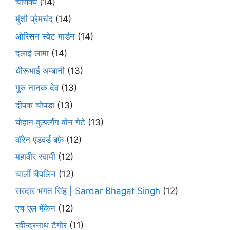
चाणक्य
(14)
मुंशी प्रेमचंद
(14)
ओरिसन स्‍वेट मार्डन
(14)
दलाई लामा
(14)
धीरूभाई अम्बानी
(13)
गुरु नानक देव
(13)
दीपक चोपड़ा
(13)
योहान वुल्फगैंग वोन गेटे
(13)
वॉरेन एडवर्ड बफ़े
(12)
महावीर स्वामी
(12)
चार्ली चैपलिन
(12)
सरदार भगत सिंह | Sardar Bhagat Singh
(12)
एच एल मेंकेन
(12)
रवीन्द्रनाथ टैगोर
(11)