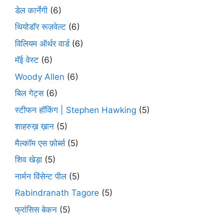
डेल कार्नेगी
(6)
थियोडॉर रूज़वेल्ट
(6)
विलियम ऑर्थर वार्ड
(6)
मॅई वेस्ट
(6)
Woody Allen
(6)
बिल गेट्स
(6)
स्टीफन हॉकिंग | Stephen Hawking
(5)
शाहरुख़ ख़ान
(5)
मैल्कॉम एस फ़ोर्ब्स
(5)
शिव खेड़ा
(5)
नार्मन विंसेन्ट पील
(5)
Rabindranath Tagore
(5)
फ्रांसिस बेकन
(5)