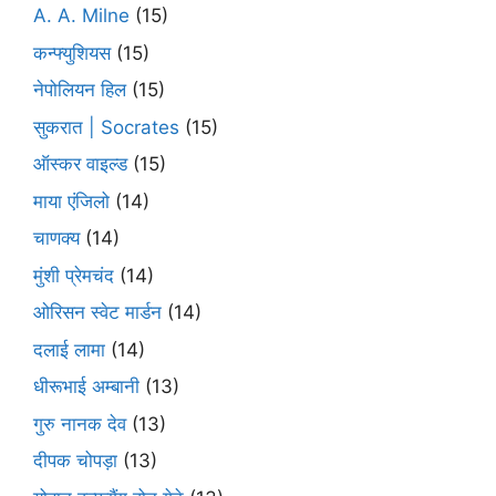
A. A. Milne
(15)
कन्फ्युशियस
(15)
नेपोलियन हिल
(15)
सुकरात | Socrates
(15)
ऑस्कर वाइल्ड
(15)
माया एंजिलो
(14)
चाणक्य
(14)
मुंशी प्रेमचंद
(14)
ओरिसन स्‍वेट मार्डन
(14)
दलाई लामा
(14)
धीरूभाई अम्बानी
(13)
गुरु नानक देव
(13)
दीपक चोपड़ा
(13)