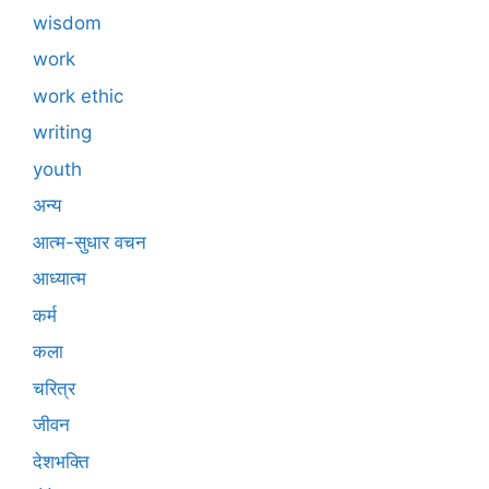
wisdom
work
work ethic
writing
youth
अन्य
आत्म-सुधार वचन
आध्यात्म
कर्म
कला
चरित्र
जीवन
देशभक्ति