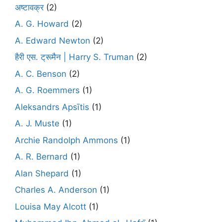
अष्टावक्र
(2)
A. G. Howard
(2)
A. Edward Newton
(2)
हैरी एस. ट्रूमैन | Harry S. Truman
(2)
A. C. Benson
(2)
A. G. Roemmers
(1)
Aleksandrs Apsītis
(1)
A. J. Muste
(1)
Archie Randolph Ammons
(1)
A. R. Bernard
(1)
Alan Shepard
(1)
Charles A. Anderson
(1)
Louisa May Alcott
(1)