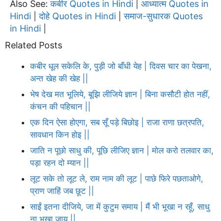
Also See:
कबीर Quotes in Hindi
आध्यात्म Quotes in
|
Hindi
दोहे Quotes in Hindi
समाज-सुधारक Quotes
|
|
in Hindi
|
Related Posts
कबीर धूल सकेलि के, पुड़ी जो बाँधी येह | दिवस चार का पेखना,
अन्त खेह की खेह ||
भेष देख मत भूलिये, बूझि लीजिये ज्ञान | बिना कसौटी होत नहीं,
कंचन की पहिचान ||
एक दिन ऐसा होएगा, सब सूँ पड़े बिछोइ | राजा राणा छत्रपति,
सावधान किन होइ ||
जाति न पूछो साधु की, पूछि लीजिए ज्ञान | मोल करो तलवार का,
पड़ा रहन दो म्यान ||
लूट सके तो लूट ले, राम नाम की लूट | पाछे फिरे पछताओगे,
प्राण जाहिं जब छूट ||
साईं इतना दीजिये, जा में कुटुम समाय | मैं भी भूखा न रहूँ, साधु
ना भूखा जाय ||