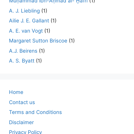
Muḥammad Ibn-Aḥmad al- Ḫafrī
(1)
A. J. Liebling
(1)
Ailie J. E. Gallant
(1)
A. E. van Vogt
(1)
Margaret Sutton Briscoe
(1)
A.J. Beirens
(1)
A. S. Byatt
(1)
Home
Contact us
Terms and Conditions
Disclaimer
Privacy Policy