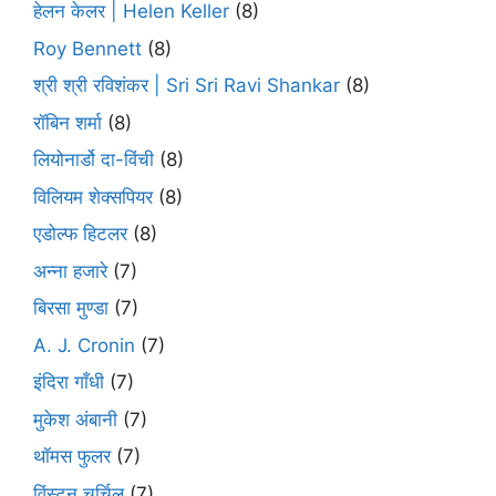
हेलन केलर | Helen Keller
(8)
Roy Bennett
(8)
श्री श्री रविशंकर | Sri Sri Ravi Shankar
(8)
रॉबिन शर्मा
(8)
लियोनार्डो दा-विंची
(8)
विलियम शेक्सपियर
(8)
एडोल्फ हिटलर
(8)
अन्ना हजारे
(7)
बिरसा मुण्डा
(7)
A. J. Cronin
(7)
इंदिरा गाँधी
(7)
मुकेश अंबानी
(7)
थॉमस फुलर
(7)
विंस्टन चर्चिल
(7)