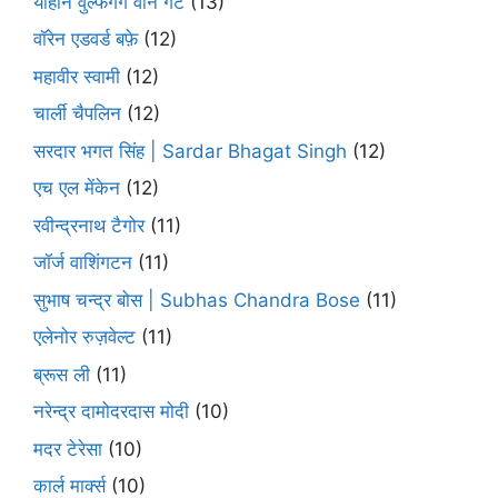
योहान वुल्फगैंग वोन गेटे
(13)
वॉरेन एडवर्ड बफ़े
(12)
महावीर स्वामी
(12)
चार्ली चैपलिन
(12)
सरदार भगत सिंह | Sardar Bhagat Singh
(12)
एच एल मेंकेन
(12)
रवीन्द्रनाथ टैगोर
(11)
जॉर्ज वाशिंगटन
(11)
सुभाष चन्द्र बोस | Subhas Chandra Bose
(11)
एलेनोर रुज़वेल्ट
(11)
ब्रूस ली
(11)
नरेन्द्र दामोदरदास मोदी
(10)
मदर टेरेसा
(10)
कार्ल मार्क्स
(10)