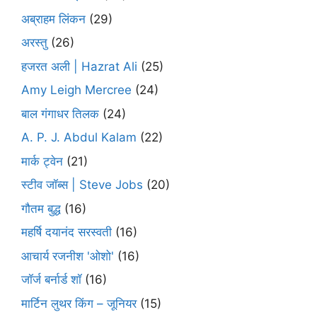
अब्राहम लिंकन
(29)
अरस्तु
(26)
हजरत अली | Hazrat Ali
(25)
Amy Leigh Mercree
(24)
बाल गंगाधर तिलक
(24)
A. P. J. Abdul Kalam
(22)
मार्क ट्वेन
(21)
स्टीव जॉब्स | Steve Jobs
(20)
गौतम बुद्ध
(16)
महर्षि दयानंद सरस्वती
(16)
आचार्य रजनीश 'ओशो'
(16)
जॉर्ज बर्नार्ड शॉ
(16)
मार्टिन लुथर किंग – जूनियर
(15)