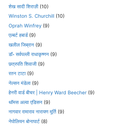
शेख सादी शिराज़ी
(10)
Winston S. Churchill
(10)
Oprah Winfrey
(9)
एल्बर्ट हबार्ड
(9)
खलील जिब्रान
(9)
डॉ॰ सर्वपल्ली राधाकृष्णन
(9)
छत्रपति शिवाजी
(9)
रतन टाटा
(9)
नेल्सन मंडेला
(9)
हेनरी वार्ड बीचर | Henry Ward Beecher
(9)
थॉमस अल्वा एडिसन
(9)
नागवार रामाराव नारायण मूर्ति
(9)
नेपोलियन बोनापार्ट
(8)