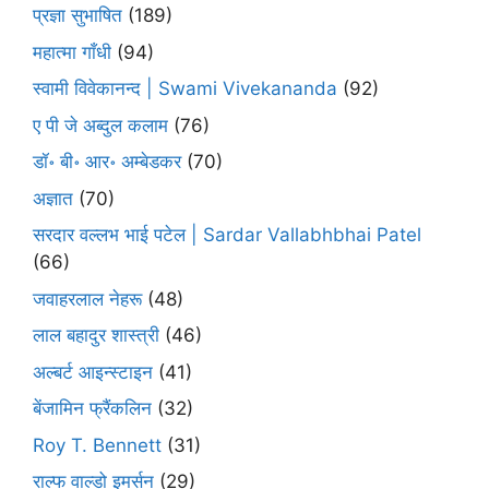
प्रज्ञा सुभाषित
(189)
महात्मा गाँधी
(94)
स्वामी विवेकानन्द | Swami Vivekananda
(92)
ए पी जे अब्दुल कलाम
(76)
डॉ॰ बी॰ आर॰ अम्बेडकर
(70)
अज्ञात
(70)
सरदार वल्लभ भाई पटेल | Sardar Vallabhbhai Patel
(66)
जवाहरलाल नेहरू
(48)
लाल बहादुर शास्त्री
(46)
अल्बर्ट आइन्स्टाइन
(41)
बेंजामिन फ्रैंकलिन
(32)
Roy T. Bennett
(31)
राल्फ वाल्डो इमर्सन
(29)