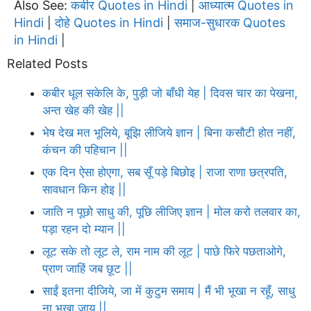
Also See:
कबीर Quotes in Hindi
आध्यात्म Quotes in
|
Hindi
दोहे Quotes in Hindi
समाज-सुधारक Quotes
|
|
in Hindi
|
Related Posts
कबीर धूल सकेलि के, पुड़ी जो बाँधी येह | दिवस चार का पेखना,
अन्त खेह की खेह ||
भेष देख मत भूलिये, बूझि लीजिये ज्ञान | बिना कसौटी होत नहीं,
कंचन की पहिचान ||
एक दिन ऐसा होएगा, सब सूँ पड़े बिछोइ | राजा राणा छत्रपति,
सावधान किन होइ ||
जाति न पूछो साधु की, पूछि लीजिए ज्ञान | मोल करो तलवार का,
पड़ा रहन दो म्यान ||
लूट सके तो लूट ले, राम नाम की लूट | पाछे फिरे पछताओगे,
प्राण जाहिं जब छूट ||
साईं इतना दीजिये, जा में कुटुम समाय | मैं भी भूखा न रहूँ, साधु
ना भूखा जाय ||