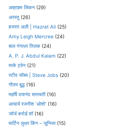
अब्राहम लिंकन
(29)
अरस्तु
(26)
हजरत अली | Hazrat Ali
(25)
Amy Leigh Mercree
(24)
बाल गंगाधर तिलक
(24)
A. P. J. Abdul Kalam
(22)
मार्क ट्वेन
(21)
स्टीव जॉब्स | Steve Jobs
(20)
गौतम बुद्ध
(16)
महर्षि दयानंद सरस्वती
(16)
आचार्य रजनीश 'ओशो'
(16)
जॉर्ज बर्नार्ड शॉ
(16)
मार्टिन लुथर किंग – जूनियर
(15)