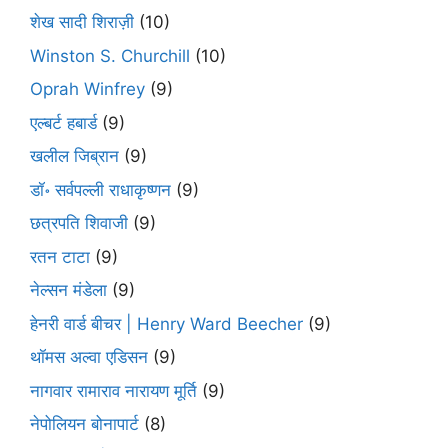
शेख सादी शिराज़ी
(10)
Winston S. Churchill
(10)
Oprah Winfrey
(9)
एल्बर्ट हबार्ड
(9)
खलील जिब्रान
(9)
डॉ॰ सर्वपल्ली राधाकृष्णन
(9)
छत्रपति शिवाजी
(9)
रतन टाटा
(9)
नेल्सन मंडेला
(9)
हेनरी वार्ड बीचर | Henry Ward Beecher
(9)
थॉमस अल्वा एडिसन
(9)
नागवार रामाराव नारायण मूर्ति
(9)
नेपोलियन बोनापार्ट
(8)