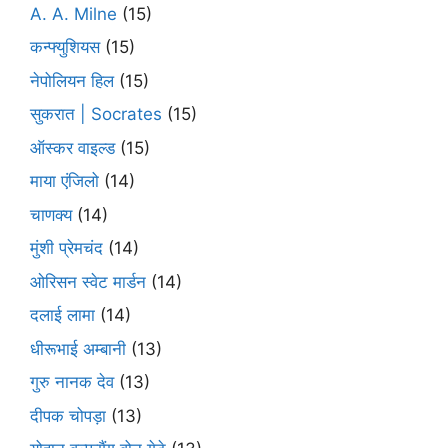
A. A. Milne
(15)
कन्फ्युशियस
(15)
नेपोलियन हिल
(15)
सुकरात | Socrates
(15)
ऑस्कर वाइल्ड
(15)
माया एंजिलो
(14)
चाणक्य
(14)
मुंशी प्रेमचंद
(14)
ओरिसन स्‍वेट मार्डन
(14)
दलाई लामा
(14)
धीरूभाई अम्बानी
(13)
गुरु नानक देव
(13)
दीपक चोपड़ा
(13)