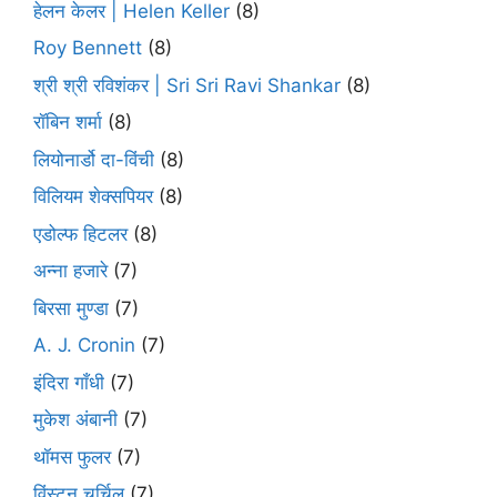
हेलन केलर | Helen Keller
(8)
Roy Bennett
(8)
श्री श्री रविशंकर | Sri Sri Ravi Shankar
(8)
रॉबिन शर्मा
(8)
लियोनार्डो दा-विंची
(8)
विलियम शेक्सपियर
(8)
एडोल्फ हिटलर
(8)
अन्ना हजारे
(7)
बिरसा मुण्डा
(7)
A. J. Cronin
(7)
इंदिरा गाँधी
(7)
मुकेश अंबानी
(7)
थॉमस फुलर
(7)
विंस्टन चर्चिल
(7)