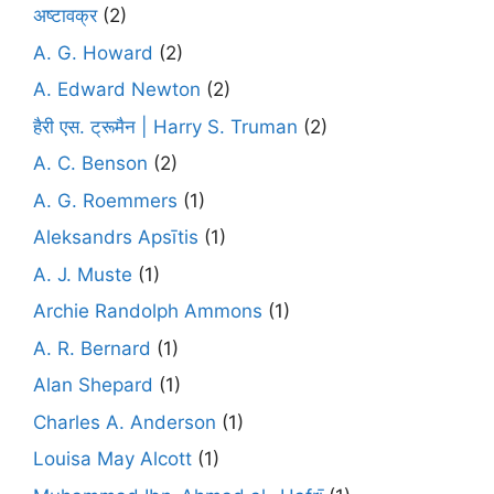
अष्टावक्र
(2)
A. G. Howard
(2)
A. Edward Newton
(2)
हैरी एस. ट्रूमैन | Harry S. Truman
(2)
A. C. Benson
(2)
A. G. Roemmers
(1)
Aleksandrs Apsītis
(1)
A. J. Muste
(1)
Archie Randolph Ammons
(1)
A. R. Bernard
(1)
Alan Shepard
(1)
Charles A. Anderson
(1)
Louisa May Alcott
(1)