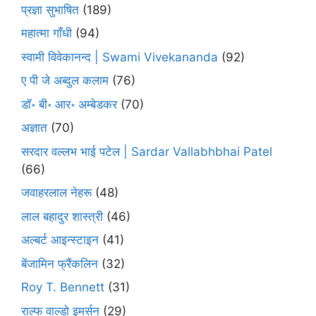
प्रज्ञा सुभाषित
(189)
महात्मा गाँधी
(94)
स्वामी विवेकानन्द | Swami Vivekananda
(92)
ए पी जे अब्दुल कलाम
(76)
डॉ॰ बी॰ आर॰ अम्बेडकर
(70)
अज्ञात
(70)
सरदार वल्लभ भाई पटेल | Sardar Vallabhbhai Patel
(66)
जवाहरलाल नेहरू
(48)
लाल बहादुर शास्त्री
(46)
अल्बर्ट आइन्स्टाइन
(41)
बेंजामिन फ्रैंकलिन
(32)
Roy T. Bennett
(31)
राल्फ वाल्डो इमर्सन
(29)