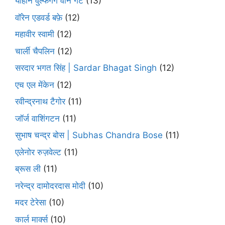
योहान वुल्फगैंग वोन गेटे
(13)
वॉरेन एडवर्ड बफ़े
(12)
महावीर स्वामी
(12)
चार्ली चैपलिन
(12)
सरदार भगत सिंह | Sardar Bhagat Singh
(12)
एच एल मेंकेन
(12)
रवीन्द्रनाथ टैगोर
(11)
जॉर्ज वाशिंगटन
(11)
सुभाष चन्द्र बोस | Subhas Chandra Bose
(11)
एलेनोर रुज़वेल्ट
(11)
ब्रूस ली
(11)
नरेन्द्र दामोदरदास मोदी
(10)
मदर टेरेसा
(10)
कार्ल मार्क्स
(10)