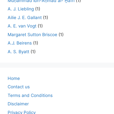
Muḥammad Ibn-Aḥmad al- Ḫafrī
(1)
A. J. Liebling
(1)
Ailie J. E. Gallant
(1)
A. E. van Vogt
(1)
Margaret Sutton Briscoe
(1)
A.J. Beirens
(1)
A. S. Byatt
(1)
Home
Contact us
Terms and Conditions
Disclaimer
Privacy Policy