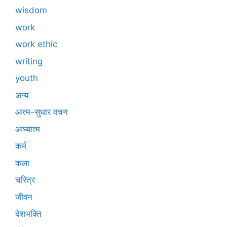
wisdom
work
work ethic
writing
youth
अन्य
आत्म-सुधार वचन
आध्यात्म
कर्म
कला
चरित्र
जीवन
देशभक्ति