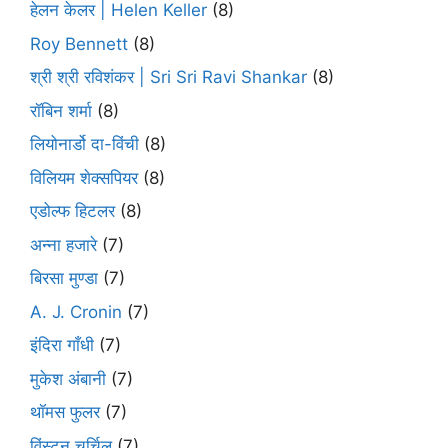
हेलन केलर | Helen Keller
(8)
Roy Bennett
(8)
श्री श्री रविशंकर | Sri Sri Ravi Shankar
(8)
रॉबिन शर्मा
(8)
लियोनार्डो दा-विंची
(8)
विलियम शेक्सपियर
(8)
एडोल्फ हिटलर
(8)
अन्ना हजारे
(7)
बिरसा मुण्डा
(7)
A. J. Cronin
(7)
इंदिरा गाँधी
(7)
मुकेश अंबानी
(7)
थॉमस फुलर
(7)
विंस्टन चर्चिल
(7)