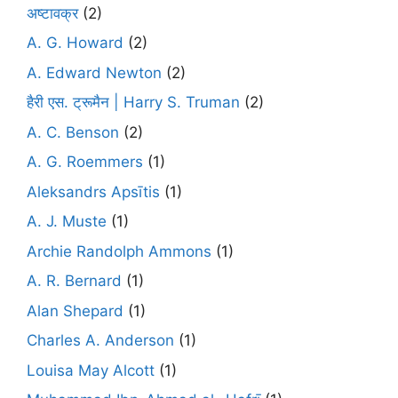
अष्टावक्र
(2)
A. G. Howard
(2)
A. Edward Newton
(2)
हैरी एस. ट्रूमैन | Harry S. Truman
(2)
A. C. Benson
(2)
A. G. Roemmers
(1)
Aleksandrs Apsītis
(1)
A. J. Muste
(1)
Archie Randolph Ammons
(1)
A. R. Bernard
(1)
Alan Shepard
(1)
Charles A. Anderson
(1)
Louisa May Alcott
(1)