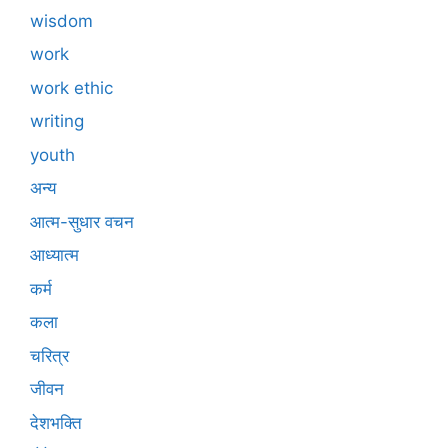
wisdom
work
work ethic
writing
youth
अन्य
आत्म-सुधार वचन
आध्यात्म
कर्म
कला
चरित्र
जीवन
देशभक्ति