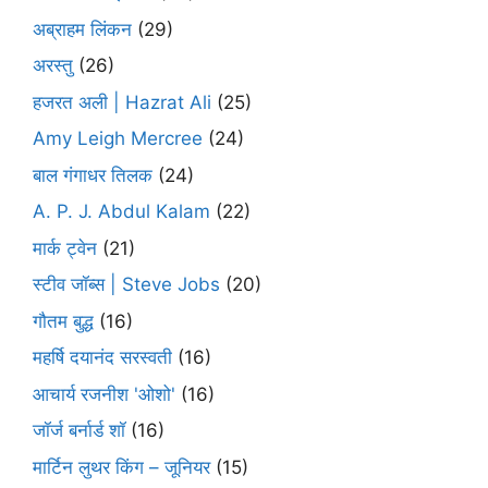
अब्राहम लिंकन
(29)
अरस्तु
(26)
हजरत अली | Hazrat Ali
(25)
Amy Leigh Mercree
(24)
बाल गंगाधर तिलक
(24)
A. P. J. Abdul Kalam
(22)
मार्क ट्वेन
(21)
स्टीव जॉब्स | Steve Jobs
(20)
गौतम बुद्ध
(16)
महर्षि दयानंद सरस्वती
(16)
आचार्य रजनीश 'ओशो'
(16)
जॉर्ज बर्नार्ड शॉ
(16)
मार्टिन लुथर किंग – जूनियर
(15)