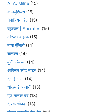
A. A. Milne
(15)
कन्फ्युशियस
(15)
नेपोलियन हिल
(15)
सुकरात | Socrates
(15)
ऑस्कर वाइल्ड
(15)
माया एंजिलो
(14)
चाणक्य
(14)
मुंशी प्रेमचंद
(14)
ओरिसन स्‍वेट मार्डन
(14)
दलाई लामा
(14)
धीरूभाई अम्बानी
(13)
गुरु नानक देव
(13)
दीपक चोपड़ा
(13)