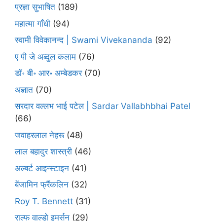
प्रज्ञा सुभाषित
(189)
महात्मा गाँधी
(94)
स्वामी विवेकानन्द | Swami Vivekananda
(92)
ए पी जे अब्दुल कलाम
(76)
डॉ॰ बी॰ आर॰ अम्बेडकर
(70)
अज्ञात
(70)
सरदार वल्लभ भाई पटेल | Sardar Vallabhbhai Patel
(66)
जवाहरलाल नेहरू
(48)
लाल बहादुर शास्त्री
(46)
अल्बर्ट आइन्स्टाइन
(41)
बेंजामिन फ्रैंकलिन
(32)
Roy T. Bennett
(31)
राल्फ वाल्डो इमर्सन
(29)