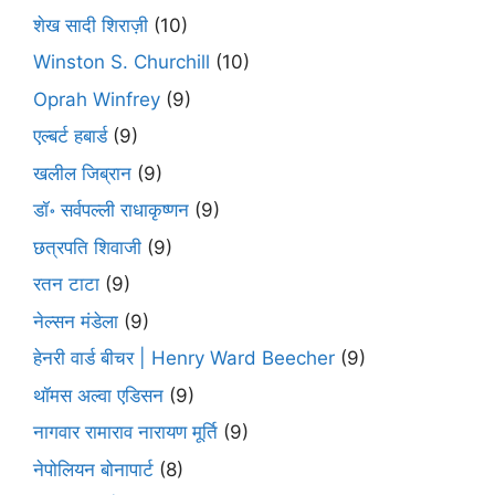
शेख सादी शिराज़ी
(10)
Winston S. Churchill
(10)
Oprah Winfrey
(9)
एल्बर्ट हबार्ड
(9)
खलील जिब्रान
(9)
डॉ॰ सर्वपल्ली राधाकृष्णन
(9)
छत्रपति शिवाजी
(9)
रतन टाटा
(9)
नेल्सन मंडेला
(9)
हेनरी वार्ड बीचर | Henry Ward Beecher
(9)
थॉमस अल्वा एडिसन
(9)
नागवार रामाराव नारायण मूर्ति
(9)
नेपोलियन बोनापार्ट
(8)