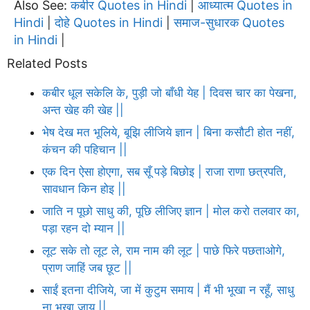
Also See:
कबीर Quotes in Hindi
आध्यात्म Quotes in
|
Hindi
दोहे Quotes in Hindi
समाज-सुधारक Quotes
|
|
in Hindi
|
Related Posts
कबीर धूल सकेलि के, पुड़ी जो बाँधी येह | दिवस चार का पेखना,
अन्त खेह की खेह ||
भेष देख मत भूलिये, बूझि लीजिये ज्ञान | बिना कसौटी होत नहीं,
कंचन की पहिचान ||
एक दिन ऐसा होएगा, सब सूँ पड़े बिछोइ | राजा राणा छत्रपति,
सावधान किन होइ ||
जाति न पूछो साधु की, पूछि लीजिए ज्ञान | मोल करो तलवार का,
पड़ा रहन दो म्यान ||
लूट सके तो लूट ले, राम नाम की लूट | पाछे फिरे पछताओगे,
प्राण जाहिं जब छूट ||
साईं इतना दीजिये, जा में कुटुम समाय | मैं भी भूखा न रहूँ, साधु
ना भूखा जाय ||