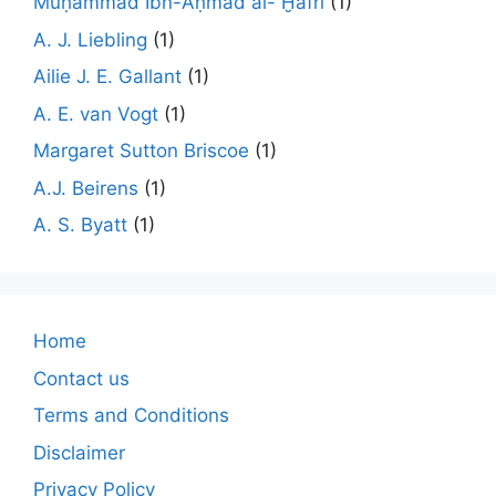
Muḥammad Ibn-Aḥmad al- Ḫafrī
(1)
A. J. Liebling
(1)
Ailie J. E. Gallant
(1)
A. E. van Vogt
(1)
Margaret Sutton Briscoe
(1)
A.J. Beirens
(1)
A. S. Byatt
(1)
Home
Contact us
Terms and Conditions
Disclaimer
Privacy Policy