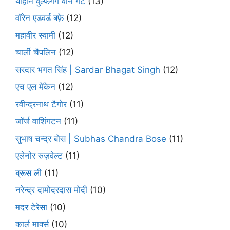
योहान वुल्फगैंग वोन गेटे
(13)
वॉरेन एडवर्ड बफ़े
(12)
महावीर स्वामी
(12)
चार्ली चैपलिन
(12)
सरदार भगत सिंह | Sardar Bhagat Singh
(12)
एच एल मेंकेन
(12)
रवीन्द्रनाथ टैगोर
(11)
जॉर्ज वाशिंगटन
(11)
सुभाष चन्द्र बोस | Subhas Chandra Bose
(11)
एलेनोर रुज़वेल्ट
(11)
ब्रूस ली
(11)
नरेन्द्र दामोदरदास मोदी
(10)
मदर टेरेसा
(10)
कार्ल मार्क्स
(10)