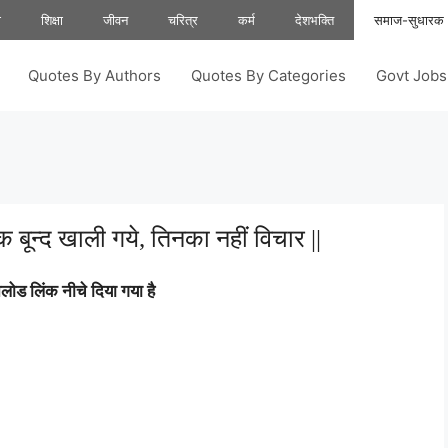
ा
शिक्षा
जीवन
चरित्र
कर्म
देशभक्ति
समाज-सुधारक
Quotes By Authors
Quotes By Categories
Govt Job
क बून्द खाली गये, तिनका नहीं विचार ||
ोड लिंक नीचे दिया गया है