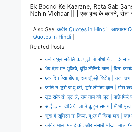
Ek Boond Ke Kaarane, Rota Sab San
Nahin Vichaar || | एक बून्द के कारने, रोता स
Also See:
कबीर Quotes in Hindi
आध्यात्म 
|
Quotes in Hindi
|
Related Posts
कबीर धूल सकेलि के, पुड़ी जो बाँधी येह | दिवस च
भेष देख मत भूलिये, बूझि लीजिये ज्ञान | बिना कस
एक दिन ऐसा होएगा, सब सूँ पड़े बिछोइ | राजा रा
जाति न पूछो साधु की, पूछि लीजिए ज्ञान | मोल कर
लूट सके तो लूट ले, राम नाम की लूट | पाछे फिरे 
साईं इतना दीजिये, जा में कुटुम समाय | मैं भी भूखा
सुख में सुमिरन ना किया, दु:ख में किया याद | क
कबिरा माला मनहि की, और संसारी भीख | माला फेरे