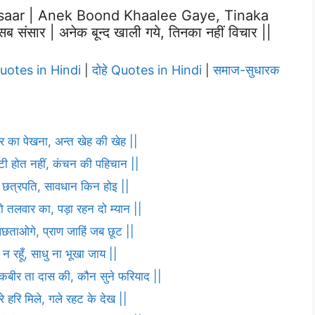
saar | Anek Boond Khaalee Gaye, Tinaka
ब संसार | अनेक बून्द खाली गये, तिनका नहीं विचार ||
Quotes in Hindi
दोहे Quotes in Hindi
समाज-सुधारक
|
|
ार का पेखना, अन्त खेह की खेह ||
ौटी होत नहीं, कंचन की पहिचान ||
णा छत्रपति, सावधान किन होइ ||
ो तलवार का, पड़ा रहन दो म्यान ||
पछताओगे, प्राण जाहिं जब छूट ||
 न रहूँ, साधु ना भूखा जाय ||
ह कबीर ता दास की, कौन सुने फरियाद ||
 हरि मिले, गले रहट के देख ||