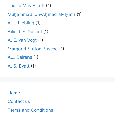
Louisa May Alcott
(1)
Muḥammad Ibn-Aḥmad al- Ḫafrī
(1)
A. J. Liebling
(1)
Ailie J. E. Gallant
(1)
A. E. van Vogt
(1)
Margaret Sutton Briscoe
(1)
A.J. Beirens
(1)
A. S. Byatt
(1)
Home
Contact us
Terms and Conditions