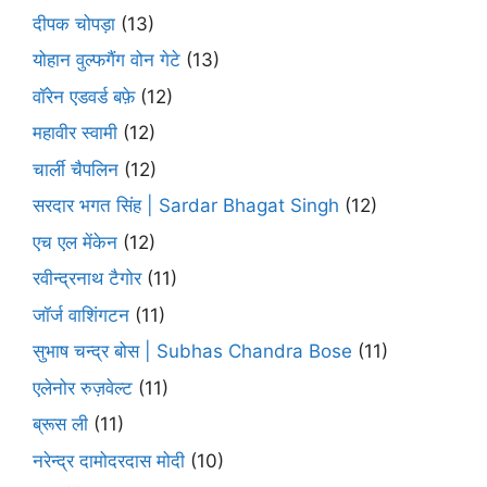
दीपक चोपड़ा
(13)
योहान वुल्फगैंग वोन गेटे
(13)
वॉरेन एडवर्ड बफ़े
(12)
महावीर स्वामी
(12)
चार्ली चैपलिन
(12)
सरदार भगत सिंह | Sardar Bhagat Singh
(12)
एच एल मेंकेन
(12)
रवीन्द्रनाथ टैगोर
(11)
जॉर्ज वाशिंगटन
(11)
सुभाष चन्द्र बोस | Subhas Chandra Bose
(11)
एलेनोर रुज़वेल्ट
(11)
ब्रूस ली
(11)
नरेन्द्र दामोदरदास मोदी
(10)