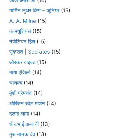
जॉर्ज बर्नार्ड शॉ
(16)
मार्टिन लुथर किंग – जूनियर
(15)
A. A. Milne
(15)
कन्फ्युशियस
(15)
नेपोलियन हिल
(15)
सुकरात | Socrates
(15)
ऑस्कर वाइल्ड
(15)
माया एंजिलो
(14)
चाणक्य
(14)
मुंशी प्रेमचंद
(14)
ओरिसन स्‍वेट मार्डन
(14)
दलाई लामा
(14)
धीरूभाई अम्बानी
(13)
गुरु नानक देव
(13)