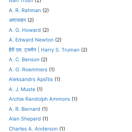
Ivan Trush
(2)
A. R. Rahman
(2)
अष्टावक्र
(2)
A. G. Howard
(2)
A. Edward Newton
(2)
हैरी एस. ट्रूमैन | Harry S. Truman
(2)
A. C. Benson
(2)
A. G. Roemmers
(1)
Aleksandrs Apsītis
(1)
A. J. Muste
(1)
Archie Randolph Ammons
(1)
A. R. Bernard
(1)
Alan Shepard
(1)
Charles A. Anderson
(1)