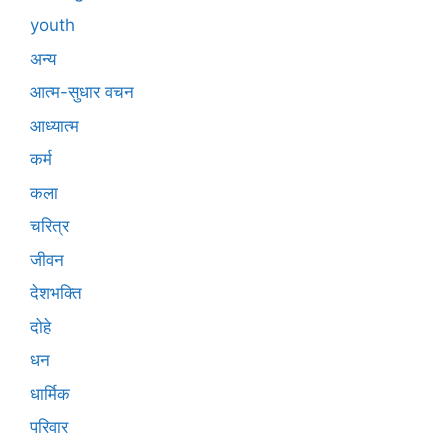
youth
अन्य
आत्म-सुधार वचन
आध्यात्म
कर्म
कला
चरित्र
जीवन
देशभक्ति
दोहे
धन
धार्मिक
परिवार