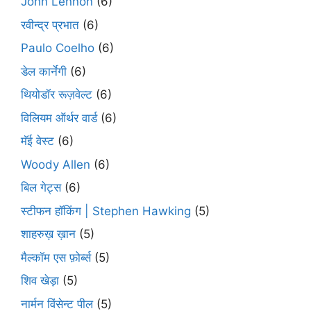
John Lennon
(6)
रवीन्द्र प्रभात
(6)
Paulo Coelho
(6)
डेल कार्नेगी
(6)
थियोडॉर रूज़वेल्ट
(6)
विलियम ऑर्थर वार्ड
(6)
मॅई वेस्ट
(6)
Woody Allen
(6)
बिल गेट्स
(6)
स्टीफन हॉकिंग | Stephen Hawking
(5)
शाहरुख़ ख़ान
(5)
मैल्कॉम एस फ़ोर्ब्स
(5)
शिव खेड़ा
(5)
नार्मन विंसेन्ट पील
(5)