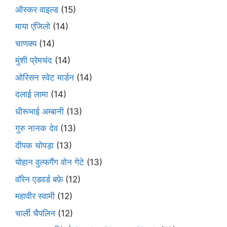
ऑस्कर वाइल्ड
(15)
माया एंजिलो
(14)
चाणक्य
(14)
मुंशी प्रेमचंद
(14)
ओरिसन स्‍वेट मार्डन
(14)
दलाई लामा
(14)
धीरूभाई अम्बानी
(13)
गुरु नानक देव
(13)
दीपक चोपड़ा
(13)
योहान वुल्फगैंग वोन गेटे
(13)
वॉरेन एडवर्ड बफ़े
(12)
महावीर स्वामी
(12)
चार्ली चैपलिन
(12)