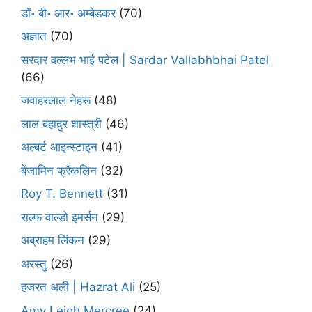
डॉ॰ बी॰ आर॰ अम्बेडकर
(70)
अज्ञात
(70)
सरदार वल्लभ भाई पटेल | Sardar Vallabhbhai Patel
(66)
जवाहरलाल नेहरू
(48)
लाल बहादुर शास्त्री
(46)
अल्बर्ट आइन्स्टाइन
(41)
बेंजामिन फ्रैंकलिन
(32)
Roy T. Bennett
(31)
राल्फ वाल्डो इमर्सन
(29)
अब्राहम लिंकन
(29)
अरस्तु
(26)
हजरत अली | Hazrat Ali
(25)
Amy Leigh Mercree
(24)