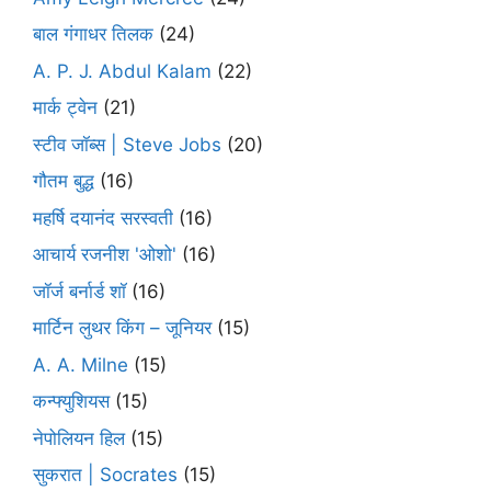
बाल गंगाधर तिलक
(24)
A. P. J. Abdul Kalam
(22)
मार्क ट्वेन
(21)
स्टीव जॉब्स | Steve Jobs
(20)
गौतम बुद्ध
(16)
महर्षि दयानंद सरस्वती
(16)
आचार्य रजनीश 'ओशो'
(16)
जॉर्ज बर्नार्ड शॉ
(16)
मार्टिन लुथर किंग – जूनियर
(15)
A. A. Milne
(15)
कन्फ्युशियस
(15)
नेपोलियन हिल
(15)
सुकरात | Socrates
(15)