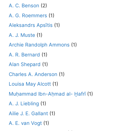
A. C. Benson
(2)
A. G. Roemmers
(1)
Aleksandrs Apsītis
(1)
A. J. Muste
(1)
Archie Randolph Ammons
(1)
A. R. Bernard
(1)
Alan Shepard
(1)
Charles A. Anderson
(1)
Louisa May Alcott
(1)
Muḥammad Ibn-Aḥmad al- Ḫafrī
(1)
A. J. Liebling
(1)
Ailie J. E. Gallant
(1)
A. E. van Vogt
(1)