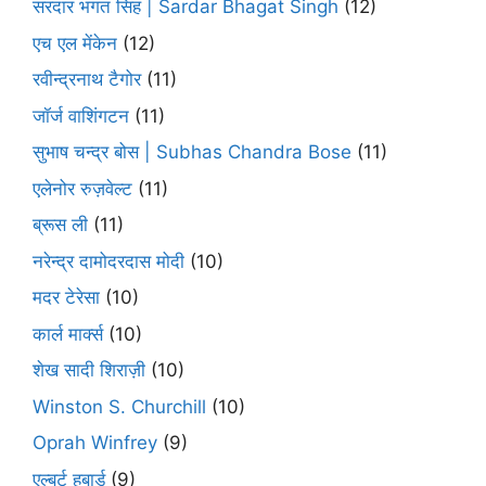
सरदार भगत सिंह | Sardar Bhagat Singh
(12)
एच एल मेंकेन
(12)
रवीन्द्रनाथ टैगोर
(11)
जॉर्ज वाशिंगटन
(11)
सुभाष चन्द्र बोस | Subhas Chandra Bose
(11)
एलेनोर रुज़वेल्ट
(11)
ब्रूस ली
(11)
नरेन्द्र दामोदरदास मोदी
(10)
मदर टेरेसा
(10)
कार्ल मार्क्स
(10)
शेख सादी शिराज़ी
(10)
Winston S. Churchill
(10)
Oprah Winfrey
(9)
एल्बर्ट हबार्ड
(9)