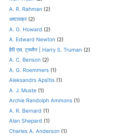
A. R. Rahman
(2)
अष्टावक्र
(2)
A. G. Howard
(2)
A. Edward Newton
(2)
हैरी एस. ट्रूमैन | Harry S. Truman
(2)
A. C. Benson
(2)
A. G. Roemmers
(1)
Aleksandrs Apsītis
(1)
A. J. Muste
(1)
Archie Randolph Ammons
(1)
A. R. Bernard
(1)
Alan Shepard
(1)
Charles A. Anderson
(1)