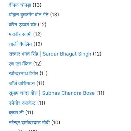
दीपक चोपड़ा
(13)
योहान वुल्फगैंग वोन गेटे
(13)
वॉरेन एडवर्ड बफ़े
(12)
महावीर स्वामी
(12)
चार्ली चैपलिन
(12)
सरदार भगत सिंह | Sardar Bhagat Singh
(12)
एच एल मेंकेन
(12)
रवीन्द्रनाथ टैगोर
(11)
जॉर्ज वाशिंगटन
(11)
सुभाष चन्द्र बोस | Subhas Chandra Bose
(11)
एलेनोर रुज़वेल्ट
(11)
ब्रूस ली
(11)
नरेन्द्र दामोदरदास मोदी
(10)