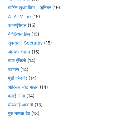
मार्टिन लुथर किंग – जूनियर
(15)
A. A. Milne
(15)
कन्फ्युशियस
(15)
नेपोलियन हिल
(15)
सुकरात | Socrates
(15)
ऑस्कर वाइल्ड
(15)
माया एंजिलो
(14)
चाणक्य
(14)
मुंशी प्रेमचंद
(14)
ओरिसन स्‍वेट मार्डन
(14)
दलाई लामा
(14)
धीरूभाई अम्बानी
(13)
गुरु नानक देव
(13)