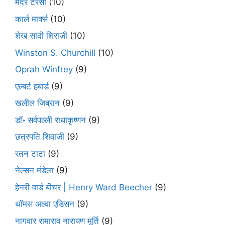
मदर टेरेसा
(10)
कार्ल मार्क्स
(10)
शेख सादी शिराज़ी
(10)
Winston S. Churchill
(10)
Oprah Winfrey
(9)
एल्बर्ट हबार्ड
(9)
खलील जिब्रान
(9)
डॉ॰ सर्वपल्ली राधाकृष्णन
(9)
छत्रपति शिवाजी
(9)
रतन टाटा
(9)
नेल्सन मंडेला
(9)
हेनरी वार्ड बीचर | Henry Ward Beecher
(9)
थॉमस अल्वा एडिसन
(9)
नागवार रामाराव नारायण मूर्ति
(9)