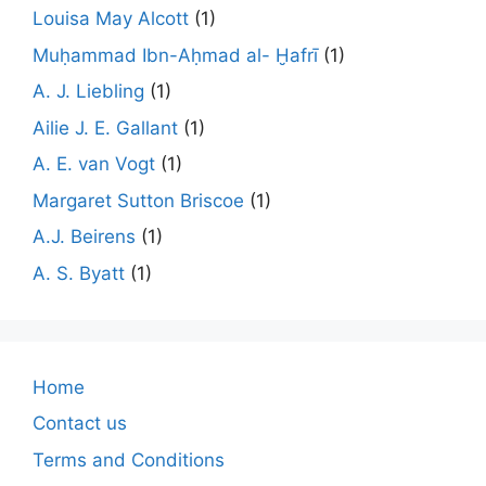
Louisa May Alcott
(1)
Muḥammad Ibn-Aḥmad al- Ḫafrī
(1)
A. J. Liebling
(1)
Ailie J. E. Gallant
(1)
A. E. van Vogt
(1)
Margaret Sutton Briscoe
(1)
A.J. Beirens
(1)
A. S. Byatt
(1)
Home
Contact us
Terms and Conditions