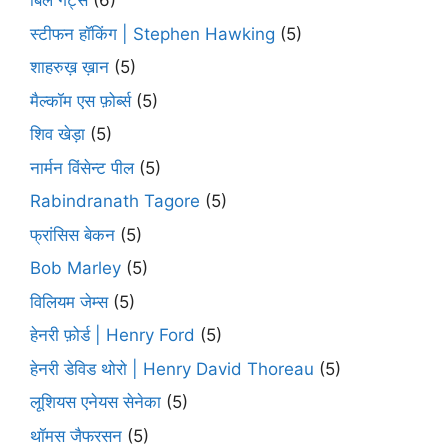
बिल गेट्स
(6)
स्टीफन हॉकिंग | Stephen Hawking
(5)
शाहरुख़ ख़ान
(5)
मैल्कॉम एस फ़ोर्ब्स
(5)
शिव खेड़ा
(5)
नार्मन विंसेन्ट पील
(5)
Rabindranath Tagore
(5)
फ्रांसिस बेकन
(5)
Bob Marley
(5)
विलियम जेम्स
(5)
हेनरी फ़ोर्ड | Henry Ford
(5)
हेनरी डेविड थोरो | Henry David Thoreau
(5)
लूशियस एनेयस सेनेका
(5)
थॉमस जैफरसन
(5)