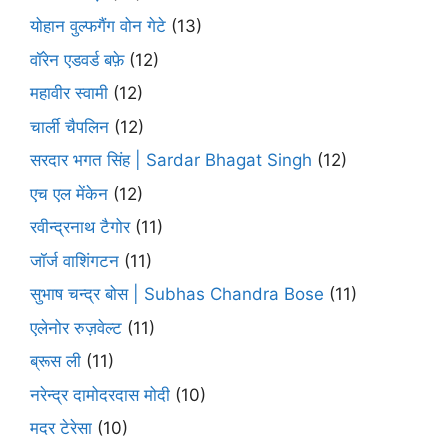
योहान वुल्फगैंग वोन गेटे
(13)
वॉरेन एडवर्ड बफ़े
(12)
महावीर स्वामी
(12)
चार्ली चैपलिन
(12)
सरदार भगत सिंह | Sardar Bhagat Singh
(12)
एच एल मेंकेन
(12)
रवीन्द्रनाथ टैगोर
(11)
जॉर्ज वाशिंगटन
(11)
सुभाष चन्द्र बोस | Subhas Chandra Bose
(11)
एलेनोर रुज़वेल्ट
(11)
ब्रूस ली
(11)
नरेन्द्र दामोदरदास मोदी
(10)
मदर टेरेसा
(10)