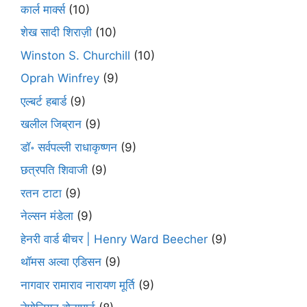
कार्ल मार्क्स
(10)
शेख सादी शिराज़ी
(10)
Winston S. Churchill
(10)
Oprah Winfrey
(9)
एल्बर्ट हबार्ड
(9)
खलील जिब्रान
(9)
डॉ॰ सर्वपल्ली राधाकृष्णन
(9)
छत्रपति शिवाजी
(9)
रतन टाटा
(9)
नेल्सन मंडेला
(9)
हेनरी वार्ड बीचर | Henry Ward Beecher
(9)
थॉमस अल्वा एडिसन
(9)
नागवार रामाराव नारायण मूर्ति
(9)