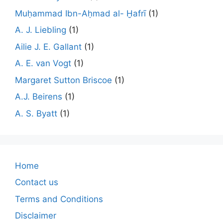
Muḥammad Ibn-Aḥmad al- Ḫafrī
(1)
A. J. Liebling
(1)
Ailie J. E. Gallant
(1)
A. E. van Vogt
(1)
Margaret Sutton Briscoe
(1)
A.J. Beirens
(1)
A. S. Byatt
(1)
Home
Contact us
Terms and Conditions
Disclaimer