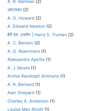
A. R. Rahman
(2)
अष्टावक्र
(2)
A. G. Howard
(2)
A. Edward Newton
(2)
हैरी एस. ट्रूमैन | Harry S. Truman
(2)
A. C. Benson
(2)
A. G. Roemmers
(1)
Aleksandrs Apsītis
(1)
A. J. Muste
(1)
Archie Randolph Ammons
(1)
A. R. Bernard
(1)
Alan Shepard
(1)
Charles A. Anderson
(1)
Louisa May Alcott
(1)