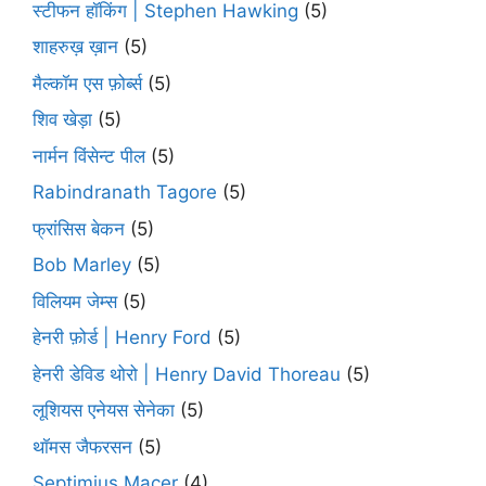
स्टीफन हॉकिंग | Stephen Hawking
(5)
शाहरुख़ ख़ान
(5)
मैल्कॉम एस फ़ोर्ब्स
(5)
शिव खेड़ा
(5)
नार्मन विंसेन्ट पील
(5)
Rabindranath Tagore
(5)
फ्रांसिस बेकन
(5)
Bob Marley
(5)
विलियम जेम्स
(5)
हेनरी फ़ोर्ड | Henry Ford
(5)
हेनरी डेविड थोरो | Henry David Thoreau
(5)
लूशियस एनेयस सेनेका
(5)
थॉमस जैफरसन
(5)
Septimius Macer
(4)