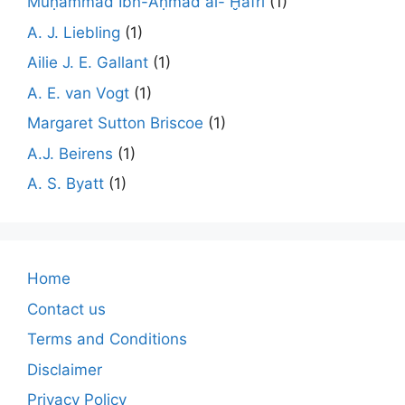
Muḥammad Ibn-Aḥmad al- Ḫafrī
(1)
A. J. Liebling
(1)
Ailie J. E. Gallant
(1)
A. E. van Vogt
(1)
Margaret Sutton Briscoe
(1)
A.J. Beirens
(1)
A. S. Byatt
(1)
Home
Contact us
Terms and Conditions
Disclaimer
Privacy Policy