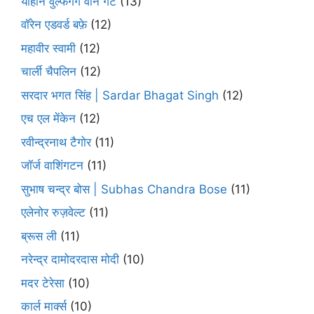
योहान वुल्फगैंग वोन गेटे
(13)
वॉरेन एडवर्ड बफ़े
(12)
महावीर स्वामी
(12)
चार्ली चैपलिन
(12)
सरदार भगत सिंह | Sardar Bhagat Singh
(12)
एच एल मेंकेन
(12)
रवीन्द्रनाथ टैगोर
(11)
जॉर्ज वाशिंगटन
(11)
सुभाष चन्द्र बोस | Subhas Chandra Bose
(11)
एलेनोर रुज़वेल्ट
(11)
ब्रूस ली
(11)
नरेन्द्र दामोदरदास मोदी
(10)
मदर टेरेसा
(10)
कार्ल मार्क्स
(10)