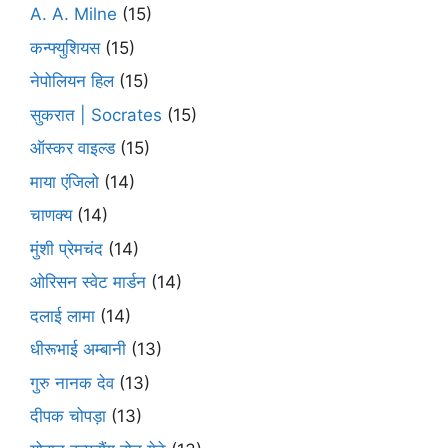
A. A. Milne
(15)
कन्फ्युशियस
(15)
नेपोलियन हिल
(15)
सुकरात | Socrates
(15)
ऑस्कर वाइल्ड
(15)
माया एंजिलो
(14)
चाणक्य
(14)
मुंशी प्रेमचंद
(14)
ओरिसन स्‍वेट मार्डन
(14)
दलाई लामा
(14)
धीरूभाई अम्बानी
(13)
गुरु नानक देव
(13)
दीपक चोपड़ा
(13)