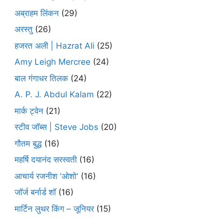
अब्राहम लिंकन
(29)
अरस्तु
(26)
हजरत अली | Hazrat Ali
(25)
Amy Leigh Mercree
(24)
बाल गंगाधर तिलक
(24)
A. P. J. Abdul Kalam
(22)
मार्क ट्वेन
(21)
स्टीव जॉब्स | Steve Jobs
(20)
गौतम बुद्ध
(16)
महर्षि दयानंद सरस्वती
(16)
आचार्य रजनीश 'ओशो'
(16)
जॉर्ज बर्नार्ड शॉ
(16)
मार्टिन लुथर किंग – जूनियर
(15)