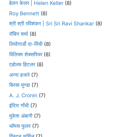
हेलन केलर | Helen Keller
(8)
Roy Bennett
(8)
श्री श्री रविशंकर | Sri Sri Ravi Shankar
(8)
रॉबिन शर्मा
(8)
लियोनार्डो दा-विंची
(8)
विलियम शेक्सपियर
(8)
एडोल्फ हिटलर
(8)
अन्ना हजारे
(7)
बिरसा मुण्डा
(7)
A. J. Cronin
(7)
इंदिरा गाँधी
(7)
मुकेश अंबानी
(7)
थॉमस फुलर
(7)
विंस्टन चर्चिल
(7)