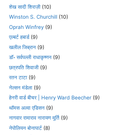
शेख सादी शिराज़ी
(10)
Winston S. Churchill
(10)
Oprah Winfrey
(9)
एल्बर्ट हबार्ड
(9)
खलील जिब्रान
(9)
डॉ॰ सर्वपल्ली राधाकृष्णन
(9)
छत्रपति शिवाजी
(9)
रतन टाटा
(9)
नेल्सन मंडेला
(9)
हेनरी वार्ड बीचर | Henry Ward Beecher
(9)
थॉमस अल्वा एडिसन
(9)
नागवार रामाराव नारायण मूर्ति
(9)
नेपोलियन बोनापार्ट
(8)