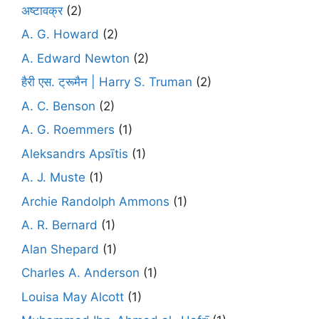
अष्टावक्र
(2)
A. G. Howard
(2)
A. Edward Newton
(2)
हैरी एस. ट्रूमैन | Harry S. Truman
(2)
A. C. Benson
(2)
A. G. Roemmers
(1)
Aleksandrs Apsītis
(1)
A. J. Muste
(1)
Archie Randolph Ammons
(1)
A. R. Bernard
(1)
Alan Shepard
(1)
Charles A. Anderson
(1)
Louisa May Alcott
(1)