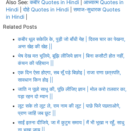
Also See:
कबीर Quotes in Hindi
आध्यात्म Quotes in
|
Hindi
दोहे Quotes in Hindi
समाज-सुधारक Quotes
|
|
in Hindi
|
Related Posts
कबीर धूल सकेलि के, पुड़ी जो बाँधी येह | दिवस चार का पेखना,
अन्त खेह की खेह ||
भेष देख मत भूलिये, बूझि लीजिये ज्ञान | बिना कसौटी होत नहीं,
कंचन की पहिचान ||
एक दिन ऐसा होएगा, सब सूँ पड़े बिछोइ | राजा राणा छत्रपति,
सावधान किन होइ ||
जाति न पूछो साधु की, पूछि लीजिए ज्ञान | मोल करो तलवार का,
पड़ा रहन दो म्यान ||
लूट सके तो लूट ले, राम नाम की लूट | पाछे फिरे पछताओगे,
प्राण जाहिं जब छूट ||
साईं इतना दीजिये, जा में कुटुम समाय | मैं भी भूखा न रहूँ, साधु
ना भूखा जाय ||