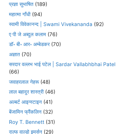
प्रज्ञा सुभाषित
(189)
महात्मा गाँधी
(94)
स्वामी विवेकानन्द | Swami Vivekananda
(92)
ए पी जे अब्दुल कलाम
(76)
डॉ॰ बी॰ आर॰ अम्बेडकर
(70)
अज्ञात
(70)
सरदार वल्लभ भाई पटेल | Sardar Vallabhbhai Patel
(66)
जवाहरलाल नेहरू
(48)
लाल बहादुर शास्त्री
(46)
अल्बर्ट आइन्स्टाइन
(41)
बेंजामिन फ्रैंकलिन
(32)
Roy T. Bennett
(31)
राल्फ वाल्डो इमर्सन
(29)