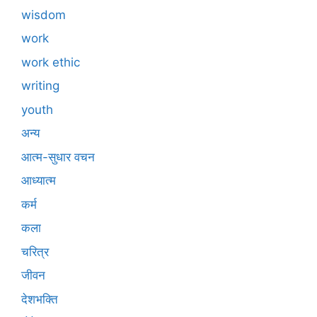
wisdom
work
work ethic
writing
youth
अन्य
आत्म-सुधार वचन
आध्यात्म
कर्म
कला
चरित्र
जीवन
देशभक्ति