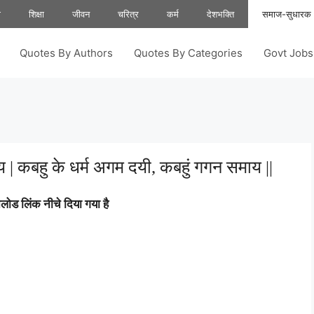
ा
शिक्षा
जीवन
चरित्र
कर्म
देशभक्ति
समाज-सुधारक
Quotes By Authors
Quotes By Categories
Govt Job
 | कबहु के धर्म अगम दयी, कबहुं गगन समाय ||
ोड लिंक नीचे दिया गया है