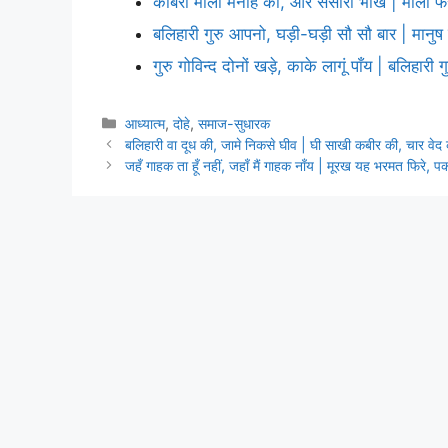
कबिरा माला मनहि की, और संसारी भीख | माला फेरे
बलिहारी गुरु आपनो, घड़ी-घड़ी सौ सौ बार | मानु
गुरु गोविन्द दोनों खड़े, काके लागूं पाँय | बलिहारी
Categories
आध्यात्म
,
दोहे
,
समाज-सुधारक
बलिहारी वा दूध की, जामे निकसे घीव | घी साखी कबीर की, चार वेद
जहँ गाहक ता हूँ नहीं, जहाँ मैं गाहक नाँय | मूरख यह भरमत फिरे, प