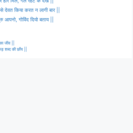
 हरि मिले, गले रहट के देख ||
ष से देवत किया करत न लागी बार ||
 गुरु आपनो, गोविंद दियो बताय ||
 का जीव ||
कड़ शब्द की छाँय ||