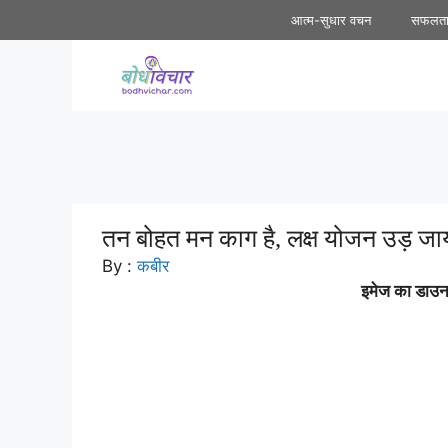
Skip
आत्म-सुधार वचन
सफलत
to
content
तन बोहत मन काग है, लक्ष योजन उड़ जाय
By :
कबीर
इमेज का डाउनल