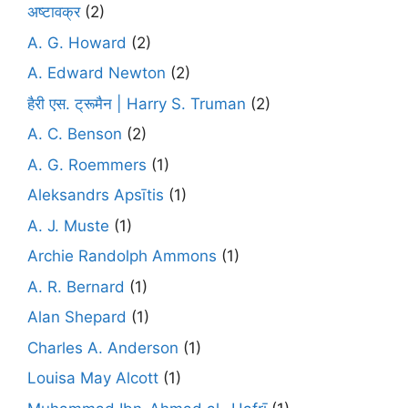
अष्टावक्र
(2)
A. G. Howard
(2)
A. Edward Newton
(2)
हैरी एस. ट्रूमैन | Harry S. Truman
(2)
A. C. Benson
(2)
A. G. Roemmers
(1)
Aleksandrs Apsītis
(1)
A. J. Muste
(1)
Archie Randolph Ammons
(1)
A. R. Bernard
(1)
Alan Shepard
(1)
Charles A. Anderson
(1)
Louisa May Alcott
(1)