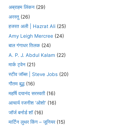
अब्राहम लिंकन
(29)
अरस्तु
(26)
हजरत अली | Hazrat Ali
(25)
Amy Leigh Mercree
(24)
बाल गंगाधर तिलक
(24)
A. P. J. Abdul Kalam
(22)
मार्क ट्वेन
(21)
स्टीव जॉब्स | Steve Jobs
(20)
गौतम बुद्ध
(16)
महर्षि दयानंद सरस्वती
(16)
आचार्य रजनीश 'ओशो'
(16)
जॉर्ज बर्नार्ड शॉ
(16)
मार्टिन लुथर किंग – जूनियर
(15)