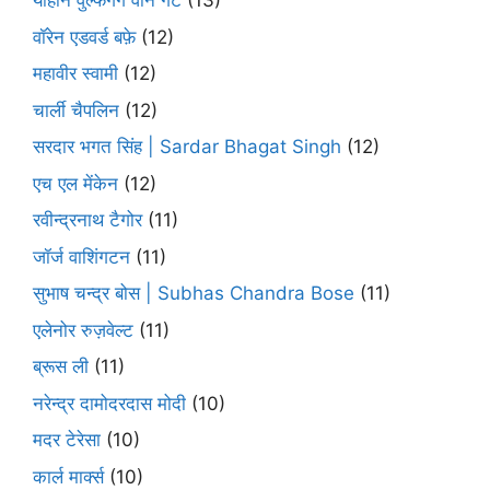
योहान वुल्फगैंग वोन गेटे
(13)
वॉरेन एडवर्ड बफ़े
(12)
महावीर स्वामी
(12)
चार्ली चैपलिन
(12)
सरदार भगत सिंह | Sardar Bhagat Singh
(12)
एच एल मेंकेन
(12)
रवीन्द्रनाथ टैगोर
(11)
जॉर्ज वाशिंगटन
(11)
सुभाष चन्द्र बोस | Subhas Chandra Bose
(11)
एलेनोर रुज़वेल्ट
(11)
ब्रूस ली
(11)
नरेन्द्र दामोदरदास मोदी
(10)
मदर टेरेसा
(10)
कार्ल मार्क्स
(10)