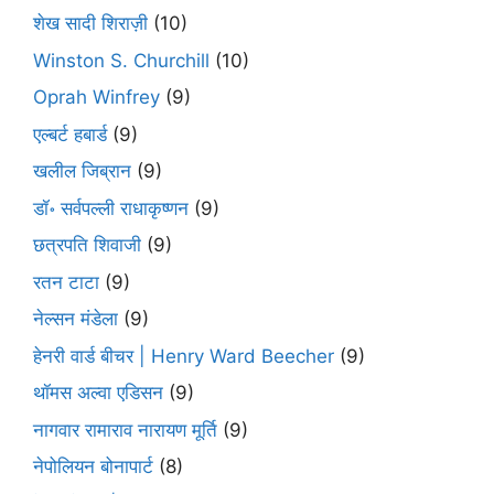
शेख सादी शिराज़ी
(10)
Winston S. Churchill
(10)
Oprah Winfrey
(9)
एल्बर्ट हबार्ड
(9)
खलील जिब्रान
(9)
डॉ॰ सर्वपल्ली राधाकृष्णन
(9)
छत्रपति शिवाजी
(9)
रतन टाटा
(9)
नेल्सन मंडेला
(9)
हेनरी वार्ड बीचर | Henry Ward Beecher
(9)
थॉमस अल्वा एडिसन
(9)
नागवार रामाराव नारायण मूर्ति
(9)
नेपोलियन बोनापार्ट
(8)