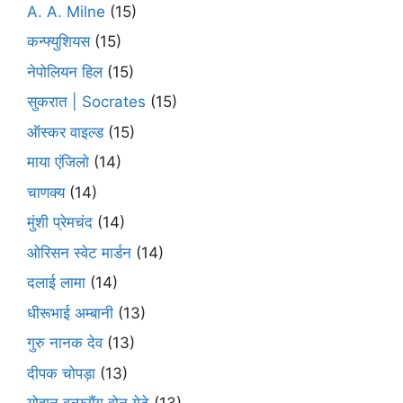
A. A. Milne
(15)
कन्फ्युशियस
(15)
नेपोलियन हिल
(15)
सुकरात | Socrates
(15)
ऑस्कर वाइल्ड
(15)
माया एंजिलो
(14)
चाणक्य
(14)
मुंशी प्रेमचंद
(14)
ओरिसन स्‍वेट मार्डन
(14)
दलाई लामा
(14)
धीरूभाई अम्बानी
(13)
गुरु नानक देव
(13)
दीपक चोपड़ा
(13)