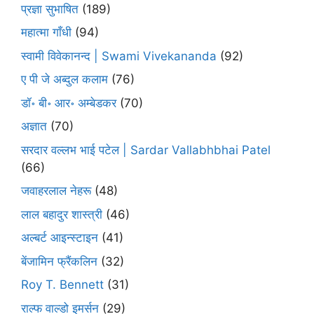
प्रज्ञा सुभाषित
(189)
महात्मा गाँधी
(94)
स्वामी विवेकानन्द | Swami Vivekananda
(92)
ए पी जे अब्दुल कलाम
(76)
डॉ॰ बी॰ आर॰ अम्बेडकर
(70)
अज्ञात
(70)
सरदार वल्लभ भाई पटेल | Sardar Vallabhbhai Patel
(66)
जवाहरलाल नेहरू
(48)
लाल बहादुर शास्त्री
(46)
अल्बर्ट आइन्स्टाइन
(41)
बेंजामिन फ्रैंकलिन
(32)
Roy T. Bennett
(31)
राल्फ वाल्डो इमर्सन
(29)