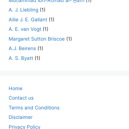
Muḥammad Ibn-Aḥmad al- Ḫafrī
(1)
A. J. Liebling
(1)
Ailie J. E. Gallant
(1)
A. E. van Vogt
(1)
Margaret Sutton Briscoe
(1)
A.J. Beirens
(1)
A. S. Byatt
(1)
Home
Contact us
Terms and Conditions
Disclaimer
Privacy Policy