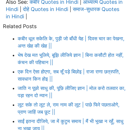
Also See:
कबीर Quotes in Hindi
आध्यात्म Quotes in
|
Hindi
दोहे Quotes in Hindi
समाज-सुधारक Quotes
|
|
in Hindi
|
Related Posts
कबीर धूल सकेलि के, पुड़ी जो बाँधी येह | दिवस चार का पेखना,
अन्त खेह की खेह ||
भेष देख मत भूलिये, बूझि लीजिये ज्ञान | बिना कसौटी होत नहीं,
कंचन की पहिचान ||
एक दिन ऐसा होएगा, सब सूँ पड़े बिछोइ | राजा राणा छत्रपति,
सावधान किन होइ ||
जाति न पूछो साधु की, पूछि लीजिए ज्ञान | मोल करो तलवार का,
पड़ा रहन दो म्यान ||
लूट सके तो लूट ले, राम नाम की लूट | पाछे फिरे पछताओगे,
प्राण जाहिं जब छूट ||
साईं इतना दीजिये, जा में कुटुम समाय | मैं भी भूखा न रहूँ, साधु
ना भूखा जाय ||