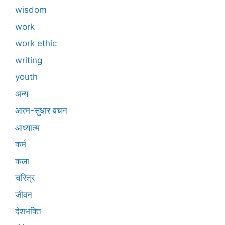
wisdom
work
work ethic
writing
youth
अन्य
आत्म-सुधार वचन
आध्यात्म
कर्म
कला
चरित्र
जीवन
देशभक्ति