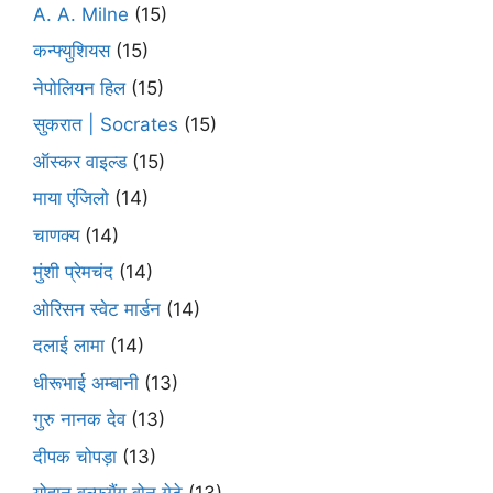
A. A. Milne
(15)
कन्फ्युशियस
(15)
नेपोलियन हिल
(15)
सुकरात | Socrates
(15)
ऑस्कर वाइल्ड
(15)
माया एंजिलो
(14)
चाणक्य
(14)
मुंशी प्रेमचंद
(14)
ओरिसन स्‍वेट मार्डन
(14)
दलाई लामा
(14)
धीरूभाई अम्बानी
(13)
गुरु नानक देव
(13)
दीपक चोपड़ा
(13)