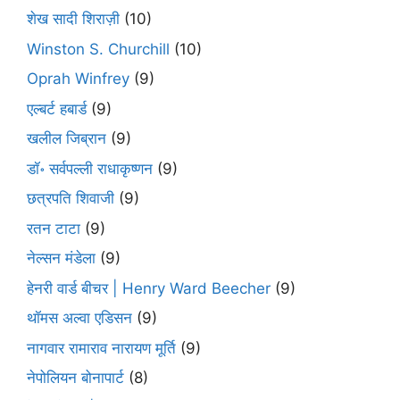
शेख सादी शिराज़ी
(10)
Winston S. Churchill
(10)
Oprah Winfrey
(9)
एल्बर्ट हबार्ड
(9)
खलील जिब्रान
(9)
डॉ॰ सर्वपल्ली राधाकृष्णन
(9)
छत्रपति शिवाजी
(9)
रतन टाटा
(9)
नेल्सन मंडेला
(9)
हेनरी वार्ड बीचर | Henry Ward Beecher
(9)
थॉमस अल्वा एडिसन
(9)
नागवार रामाराव नारायण मूर्ति
(9)
नेपोलियन बोनापार्ट
(8)