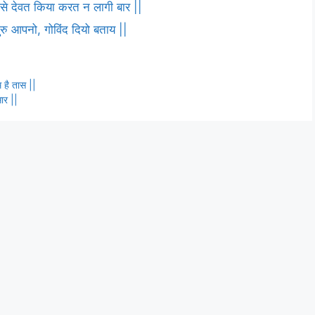
ष से देवत किया करत न लागी बार ||
 गुरु आपनो, गोविंद दियो बताय ||
म है तास ||
सार ||