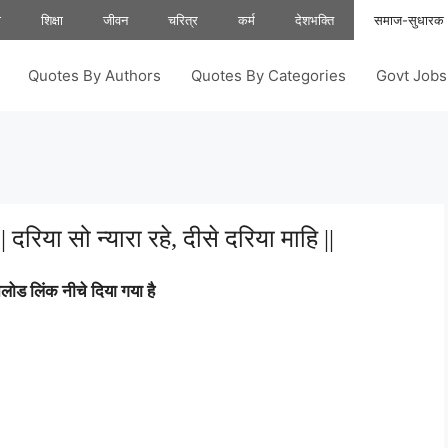
ा
शिक्षा
जीवन
चरित्र
कर्म
देशभक्ति
समाज-सुधारक
Quotes By Authors
Quotes By Categories
Govt Job
 दरिया सो न्यारा रहे, दीसे दरिया माहि ||
ोड लिंक नीचे दिया गया है