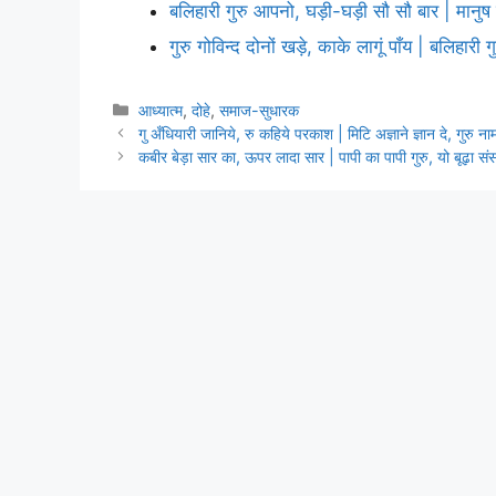
बलिहारी गुरु आपनो, घड़ी-घड़ी सौ सौ बार | मानु
गुरु गोविन्द दोनों खड़े, काके लागूं पाँय | बलिहारी
Categories
आध्यात्म
,
दोहे
,
समाज-सुधारक
गु अँधियारी जानिये, रु कहिये परकाश | मिटि अज्ञाने ज्ञान दे, गुरु ना
कबीर बेड़ा सार का, ऊपर लादा सार | पापी का पापी गुरु, यो बूढ़ा सं