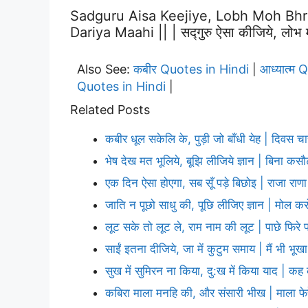
Sadguru Aisa Keejiye, Lobh Moh Bhr
Dariya Maahi || | सद्गुरु ऐसा कीजिये, लोभ मोह 
Also See:
कबीर Quotes in Hindi
आध्यात्म 
|
Quotes in Hindi
|
Related Posts
कबीर धूल सकेलि के, पुड़ी जो बाँधी येह | दिवस च
भेष देख मत भूलिये, बूझि लीजिये ज्ञान | बिना कस
एक दिन ऐसा होएगा, सब सूँ पड़े बिछोइ | राजा रा
जाति न पूछो साधु की, पूछि लीजिए ज्ञान | मोल कर
लूट सके तो लूट ले, राम नाम की लूट | पाछे फिरे 
साईं इतना दीजिये, जा में कुटुम समाय | मैं भी भूखा
सुख में सुमिरन ना किया, दु:ख में किया याद | क
कबिरा माला मनहि की, और संसारी भीख | माला फेरे