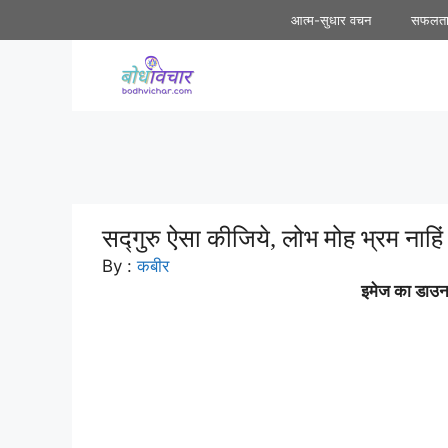
Skip
आत्म-सुधार वचन
सफलत
to
content
सद्गुरु ऐसा कीजिये, लोभ मोह भ्रम नाहिं |
By :
कबीर
इमेज का डाउनल