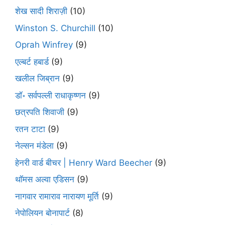
शेख सादी शिराज़ी
(10)
Winston S. Churchill
(10)
Oprah Winfrey
(9)
एल्बर्ट हबार्ड
(9)
खलील जिब्रान
(9)
डॉ॰ सर्वपल्ली राधाकृष्णन
(9)
छत्रपति शिवाजी
(9)
रतन टाटा
(9)
नेल्सन मंडेला
(9)
हेनरी वार्ड बीचर | Henry Ward Beecher
(9)
थॉमस अल्वा एडिसन
(9)
नागवार रामाराव नारायण मूर्ति
(9)
नेपोलियन बोनापार्ट
(8)