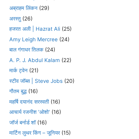
अब्राहम लिंकन
(29)
अरस्तु
(26)
हजरत अली | Hazrat Ali
(25)
Amy Leigh Mercree
(24)
बाल गंगाधर तिलक
(24)
A. P. J. Abdul Kalam
(22)
मार्क ट्वेन
(21)
स्टीव जॉब्स | Steve Jobs
(20)
गौतम बुद्ध
(16)
महर्षि दयानंद सरस्वती
(16)
आचार्य रजनीश 'ओशो'
(16)
जॉर्ज बर्नार्ड शॉ
(16)
मार्टिन लुथर किंग – जूनियर
(15)