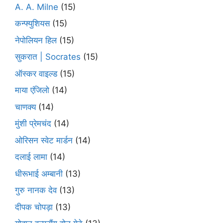
A. A. Milne
(15)
कन्फ्युशियस
(15)
नेपोलियन हिल
(15)
सुकरात | Socrates
(15)
ऑस्कर वाइल्ड
(15)
माया एंजिलो
(14)
चाणक्य
(14)
मुंशी प्रेमचंद
(14)
ओरिसन स्‍वेट मार्डन
(14)
दलाई लामा
(14)
धीरूभाई अम्बानी
(13)
गुरु नानक देव
(13)
दीपक चोपड़ा
(13)