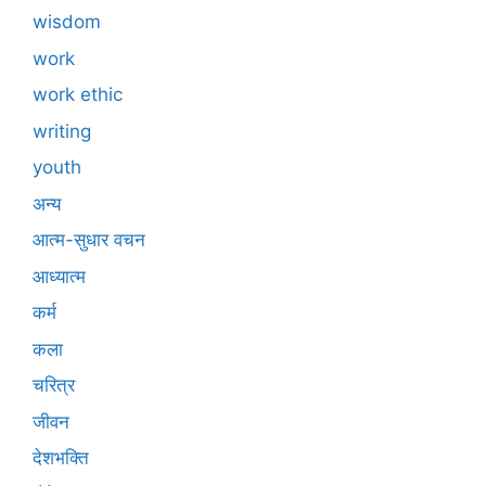
wisdom
work
work ethic
writing
youth
अन्य
आत्म-सुधार वचन
आध्यात्म
कर्म
कला
चरित्र
जीवन
देशभक्ति