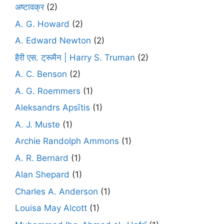
अष्टावक्र
(2)
A. G. Howard
(2)
A. Edward Newton
(2)
हैरी एस. ट्रूमैन | Harry S. Truman
(2)
A. C. Benson
(2)
A. G. Roemmers
(1)
Aleksandrs Apsītis
(1)
A. J. Muste
(1)
Archie Randolph Ammons
(1)
A. R. Bernard
(1)
Alan Shepard
(1)
Charles A. Anderson
(1)
Louisa May Alcott
(1)