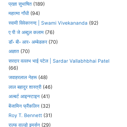
प्रज्ञा सुभाषित
(189)
महात्मा गाँधी
(94)
स्वामी विवेकानन्द | Swami Vivekananda
(92)
ए पी जे अब्दुल कलाम
(76)
डॉ॰ बी॰ आर॰ अम्बेडकर
(70)
अज्ञात
(70)
सरदार वल्लभ भाई पटेल | Sardar Vallabhbhai Patel
(66)
जवाहरलाल नेहरू
(48)
लाल बहादुर शास्त्री
(46)
अल्बर्ट आइन्स्टाइन
(41)
बेंजामिन फ्रैंकलिन
(32)
Roy T. Bennett
(31)
राल्फ वाल्डो इमर्सन
(29)