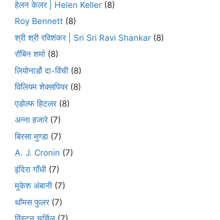
हेलन केलर | Helen Keller
(8)
Roy Bennett
(8)
श्री श्री रविशंकर | Sri Sri Ravi Shankar
(8)
रॉबिन शर्मा
(8)
लियोनार्डो दा-विंची
(8)
विलियम शेक्सपियर
(8)
एडोल्फ हिटलर
(8)
अन्ना हजारे
(7)
बिरसा मुण्डा
(7)
A. J. Cronin
(7)
इंदिरा गाँधी
(7)
मुकेश अंबानी
(7)
थॉमस फुलर
(7)
विंस्टन चर्चिल
(7)