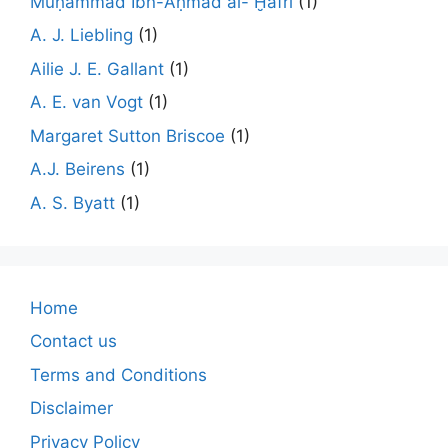
Muḥammad Ibn-Aḥmad al- Ḫafrī
(1)
A. J. Liebling
(1)
Ailie J. E. Gallant
(1)
A. E. van Vogt
(1)
Margaret Sutton Briscoe
(1)
A.J. Beirens
(1)
A. S. Byatt
(1)
Home
Contact us
Terms and Conditions
Disclaimer
Privacy Policy