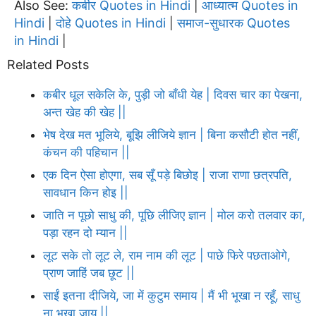
Also See:
कबीर Quotes in Hindi
आध्यात्म Quotes in
|
Hindi
दोहे Quotes in Hindi
समाज-सुधारक Quotes
|
|
in Hindi
|
Related Posts
कबीर धूल सकेलि के, पुड़ी जो बाँधी येह | दिवस चार का पेखना,
अन्त खेह की खेह ||
भेष देख मत भूलिये, बूझि लीजिये ज्ञान | बिना कसौटी होत नहीं,
कंचन की पहिचान ||
एक दिन ऐसा होएगा, सब सूँ पड़े बिछोइ | राजा राणा छत्रपति,
सावधान किन होइ ||
जाति न पूछो साधु की, पूछि लीजिए ज्ञान | मोल करो तलवार का,
पड़ा रहन दो म्यान ||
लूट सके तो लूट ले, राम नाम की लूट | पाछे फिरे पछताओगे,
प्राण जाहिं जब छूट ||
साईं इतना दीजिये, जा में कुटुम समाय | मैं भी भूखा न रहूँ, साधु
ना भूखा जाय ||