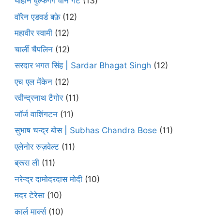
योहान वुल्फगैंग वोन गेटे
(13)
वॉरेन एडवर्ड बफ़े
(12)
महावीर स्वामी
(12)
चार्ली चैपलिन
(12)
सरदार भगत सिंह | Sardar Bhagat Singh
(12)
एच एल मेंकेन
(12)
रवीन्द्रनाथ टैगोर
(11)
जॉर्ज वाशिंगटन
(11)
सुभाष चन्द्र बोस | Subhas Chandra Bose
(11)
एलेनोर रुज़वेल्ट
(11)
ब्रूस ली
(11)
नरेन्द्र दामोदरदास मोदी
(10)
मदर टेरेसा
(10)
कार्ल मार्क्स
(10)