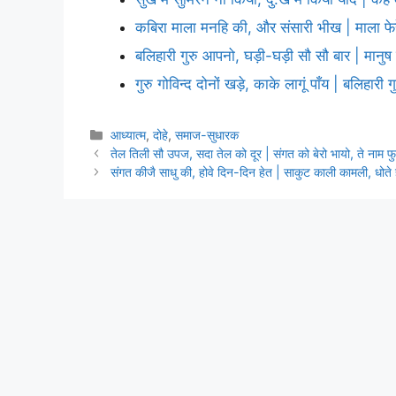
कबिरा माला मनहि की, और संसारी भीख | माला फेरे
बलिहारी गुरु आपनो, घड़ी-घड़ी सौ सौ बार | मानु
गुरु गोविन्द दोनों खड़े, काके लागूं पाँय | बलिहारी
Categories
आध्यात्म
,
दोहे
,
समाज-सुधारक
तेल तिली सौ उपज, सदा तेल को दूर | संगत को बेरो भायो, ते नाम फ
संगत कीजै साधु की, होवे दिन-दिन हेत | साकुट काली कामली, धोते