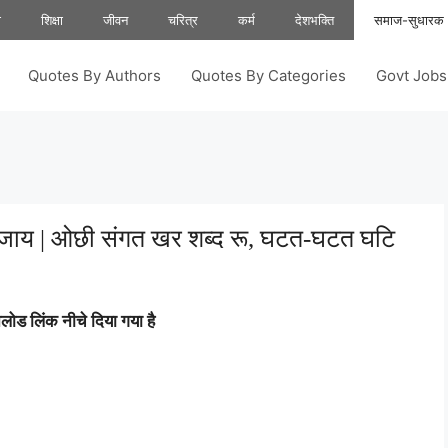
ा
शिक्षा
जीवन
चरित्र
कर्म
देशभक्ति
समाज-सुधारक
Quotes By Authors
Quotes By Categories
Govt Job
ढ़ि जाय | ओछी संगत खर शब्द रू, घटत-घटत घटि
ोड लिंक नीचे दिया गया है