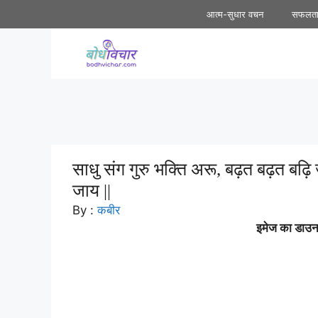
Skip
आत्म-सुधार वचन
सफलत
to
content
साधु संग गुरु भक्ति अरू, बढ़त बढ़त ब
जाय ||
By :
कबीर
इमेज का डाउनल