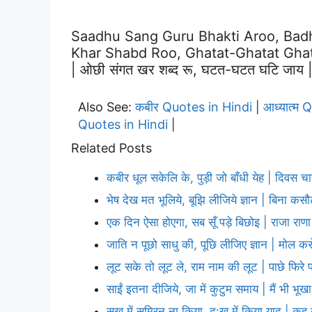
Saadhu Sang Guru Bhakti Aroo, Bad
Khar Shabd Roo, Ghatat-Ghatat Ghati Jaay
| ओछी संगत खर शब्द रू, घटत-घटत घटि जाय |
Also See:
कबीर Quotes in Hindi
आध्यात्म 
|
Quotes in Hindi
|
Related Posts
कबीर धूल सकेलि के, पुड़ी जो बाँधी येह | दिवस च
भेष देख मत भूलिये, बूझि लीजिये ज्ञान | बिना कस
एक दिन ऐसा होएगा, सब सूँ पड़े बिछोइ | राजा रा
जाति न पूछो साधु की, पूछि लीजिए ज्ञान | मोल कर
लूट सके तो लूट ले, राम नाम की लूट | पाछे फिरे 
साईं इतना दीजिये, जा में कुटुम समाय | मैं भी भूखा
सुख में सुमिरन ना किया, दु:ख में किया याद | क