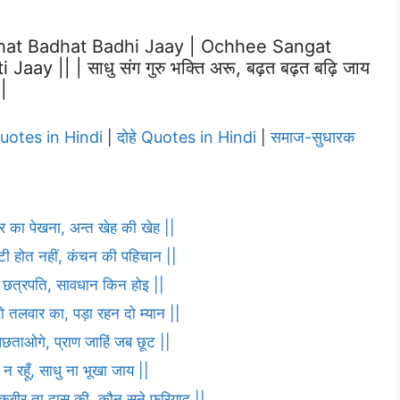
hat Badhat Badhi Jaay | Ochhee Sangat
 || | साधु संग गुरु भक्ति अरू, बढ़त बढ़त बढ़ि जाय
|
Quotes in Hindi
दोहे Quotes in Hindi
समाज-सुधारक
|
|
ार का पेखना, अन्त खेह की खेह ||
ौटी होत नहीं, कंचन की पहिचान ||
णा छत्रपति, सावधान किन होइ ||
ो तलवार का, पड़ा रहन दो म्यान ||
पछताओगे, प्राण जाहिं जब छूट ||
 न रहूँ, साधु ना भूखा जाय ||
ह कबीर ता दास की, कौन सुने फरियाद ||