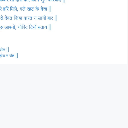
 हरि मिले, गले रहट के देख ||
ष से देवत किया करत न लागी बार ||
 गुरु आपनो, गोविंद दियो बताय ||
ुलेल ||
 होय न सेत ||