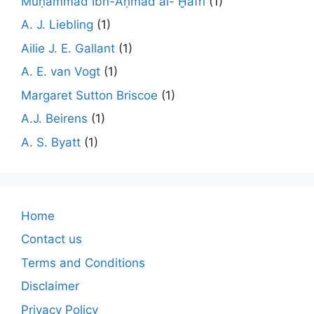
Muḥammad Ibn-Aḥmad al- Ḫafrī
(1)
A. J. Liebling
(1)
Ailie J. E. Gallant
(1)
A. E. van Vogt
(1)
Margaret Sutton Briscoe
(1)
A.J. Beirens
(1)
A. S. Byatt
(1)
Home
Contact us
Terms and Conditions
Disclaimer
Privacy Policy