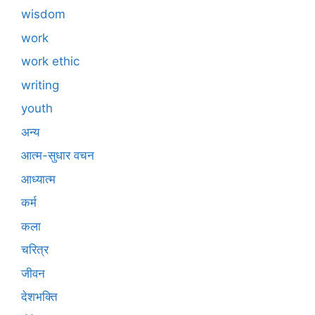
wisdom
work
work ethic
writing
youth
अन्य
आत्म-सुधार वचन
आध्यात्म
कर्म
कला
चरित्र
जीवन
देशभक्ति