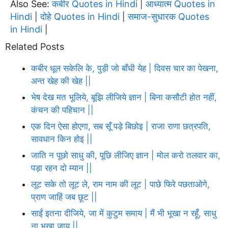
Also See:
कबीर Quotes in Hindi
आध्यात्म Quotes in
|
Hindi
दोहे Quotes in Hindi
समाज-सुधारक Quotes
|
|
in Hindi
|
Related Posts
कबीर धूल सकेलि के, पुड़ी जो बाँधी येह | दिवस चार का पेखना,
अन्त खेह की खेह ||
भेष देख मत भूलिये, बूझि लीजिये ज्ञान | बिना कसौटी होत नहीं,
कंचन की पहिचान ||
एक दिन ऐसा होएगा, सब सूँ पड़े बिछोइ | राजा राणा छत्रपति,
सावधान किन होइ ||
जाति न पूछो साधु की, पूछि लीजिए ज्ञान | मोल करो तलवार का,
पड़ा रहन दो म्यान ||
लूट सके तो लूट ले, राम नाम की लूट | पाछे फिरे पछताओगे,
प्राण जाहिं जब छूट ||
साईं इतना दीजिये, जा में कुटुम समाय | मैं भी भूखा न रहूँ, साधु
ना भूखा जाय ||