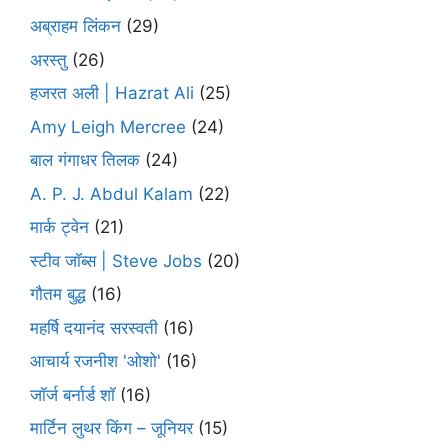
अब्राहम लिंकन
(29)
अरस्तु
(26)
हजरत अली | Hazrat Ali
(25)
Amy Leigh Mercree
(24)
बाल गंगाधर तिलक
(24)
A. P. J. Abdul Kalam
(22)
मार्क ट्वेन
(21)
स्टीव जॉब्स | Steve Jobs
(20)
गौतम बुद्ध
(16)
महर्षि दयानंद सरस्वती
(16)
आचार्य रजनीश 'ओशो'
(16)
जॉर्ज बर्नार्ड शॉ
(16)
मार्टिन लुथर किंग – जूनियर
(15)