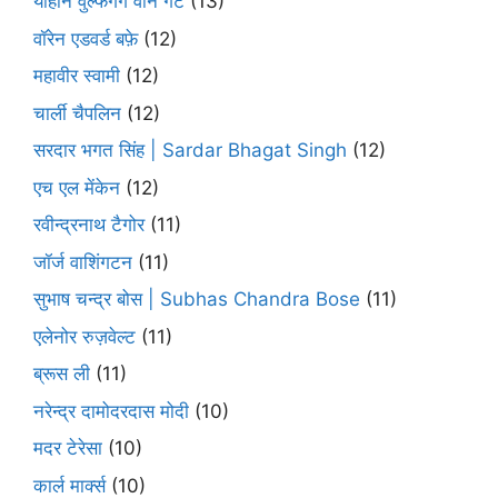
योहान वुल्फगैंग वोन गेटे
(13)
वॉरेन एडवर्ड बफ़े
(12)
महावीर स्वामी
(12)
चार्ली चैपलिन
(12)
सरदार भगत सिंह | Sardar Bhagat Singh
(12)
एच एल मेंकेन
(12)
रवीन्द्रनाथ टैगोर
(11)
जॉर्ज वाशिंगटन
(11)
सुभाष चन्द्र बोस | Subhas Chandra Bose
(11)
एलेनोर रुज़वेल्ट
(11)
ब्रूस ली
(11)
नरेन्द्र दामोदरदास मोदी
(10)
मदर टेरेसा
(10)
कार्ल मार्क्स
(10)