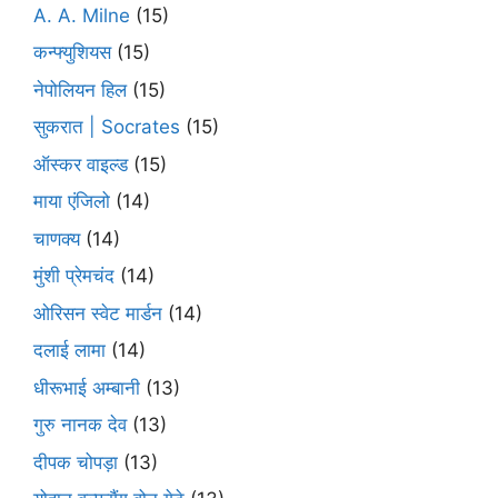
A. A. Milne
(15)
कन्फ्युशियस
(15)
नेपोलियन हिल
(15)
सुकरात | Socrates
(15)
ऑस्कर वाइल्ड
(15)
माया एंजिलो
(14)
चाणक्य
(14)
मुंशी प्रेमचंद
(14)
ओरिसन स्‍वेट मार्डन
(14)
दलाई लामा
(14)
धीरूभाई अम्बानी
(13)
गुरु नानक देव
(13)
दीपक चोपड़ा
(13)