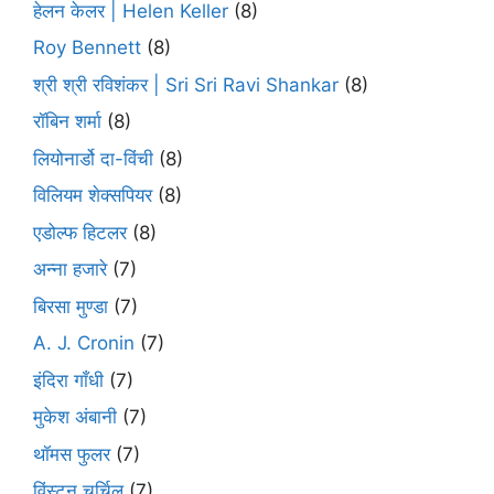
हेलन केलर | Helen Keller
(8)
Roy Bennett
(8)
श्री श्री रविशंकर | Sri Sri Ravi Shankar
(8)
रॉबिन शर्मा
(8)
लियोनार्डो दा-विंची
(8)
विलियम शेक्सपियर
(8)
एडोल्फ हिटलर
(8)
अन्ना हजारे
(7)
बिरसा मुण्डा
(7)
A. J. Cronin
(7)
इंदिरा गाँधी
(7)
मुकेश अंबानी
(7)
थॉमस फुलर
(7)
विंस्टन चर्चिल
(7)