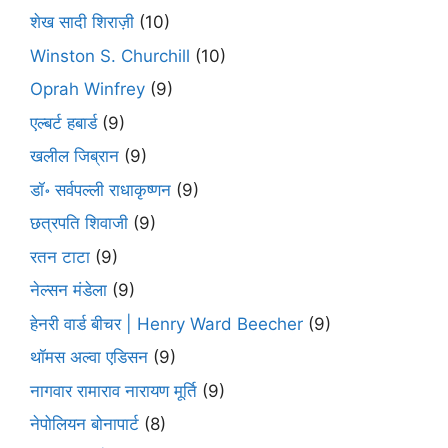
शेख सादी शिराज़ी
(10)
Winston S. Churchill
(10)
Oprah Winfrey
(9)
एल्बर्ट हबार्ड
(9)
खलील जिब्रान
(9)
डॉ॰ सर्वपल्ली राधाकृष्णन
(9)
छत्रपति शिवाजी
(9)
रतन टाटा
(9)
नेल्सन मंडेला
(9)
हेनरी वार्ड बीचर | Henry Ward Beecher
(9)
थॉमस अल्वा एडिसन
(9)
नागवार रामाराव नारायण मूर्ति
(9)
नेपोलियन बोनापार्ट
(8)