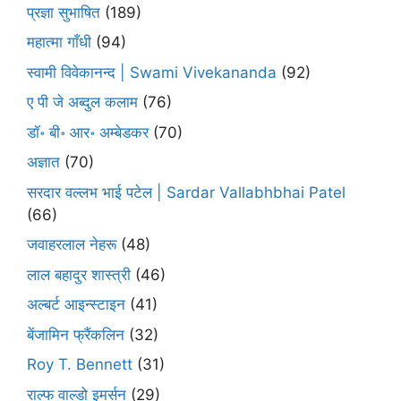
प्रज्ञा सुभाषित
(189)
महात्मा गाँधी
(94)
स्वामी विवेकानन्द | Swami Vivekananda
(92)
ए पी जे अब्दुल कलाम
(76)
डॉ॰ बी॰ आर॰ अम्बेडकर
(70)
अज्ञात
(70)
सरदार वल्लभ भाई पटेल | Sardar Vallabhbhai Patel
(66)
जवाहरलाल नेहरू
(48)
लाल बहादुर शास्त्री
(46)
अल्बर्ट आइन्स्टाइन
(41)
बेंजामिन फ्रैंकलिन
(32)
Roy T. Bennett
(31)
राल्फ वाल्डो इमर्सन
(29)