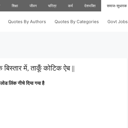
ा
शिक्षा
जीवन
चरित्र
कर्म
देशभक्ति
समाज-सुधारक
Quotes By Authors
Quotes By Categories
Govt Job
े बिस्तार में, ताकूँ कोटिक ऐब ||
ोड लिंक नीचे दिया गया है