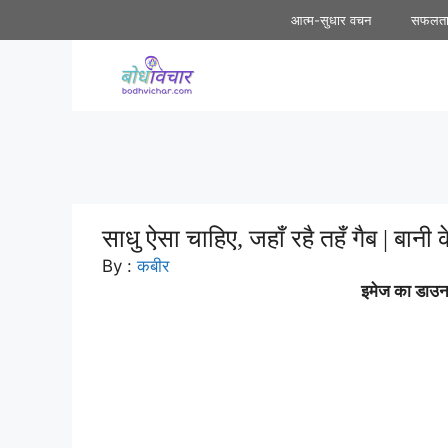
Skip
आत्म-सुधार वचन
सफलत
to
content
साधु ऐसा चाहिए, जहाँ रहै तहँ गैब | बानी क
By :
कबीर
इमेज का डाउनल