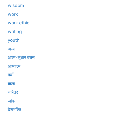
wisdom
work
work ethic
writing
youth
अन्य
आत्म-सुधार वचन
आध्यात्म
कर्म
कला
चरित्र
जीवन
देशभक्ति