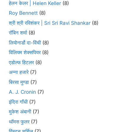
हेलन केलर | Helen Keller
(8)
Roy Bennett
(8)
श्री श्री रविशंकर | Sri Sri Ravi Shankar
(8)
रॉबिन शर्मा
(8)
लियोनार्डो दा-विंची
(8)
विलियम शेक्सपियर
(8)
एडोल्फ हिटलर
(8)
अन्ना हजारे
(7)
बिरसा मुण्डा
(7)
A. J. Cronin
(7)
इंदिरा गाँधी
(7)
मुकेश अंबानी
(7)
थॉमस फुलर
(7)
विंस्टन चर्चिल
(7)