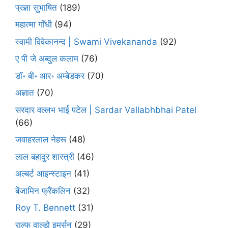
प्रज्ञा सुभाषित
(189)
महात्मा गाँधी
(94)
स्वामी विवेकानन्द | Swami Vivekananda
(92)
ए पी जे अब्दुल कलाम
(76)
डॉ॰ बी॰ आर॰ अम्बेडकर
(70)
अज्ञात
(70)
सरदार वल्लभ भाई पटेल | Sardar Vallabhbhai Patel
(66)
जवाहरलाल नेहरू
(48)
लाल बहादुर शास्त्री
(46)
अल्बर्ट आइन्स्टाइन
(41)
बेंजामिन फ्रैंकलिन
(32)
Roy T. Bennett
(31)
राल्फ वाल्डो इमर्सन
(29)