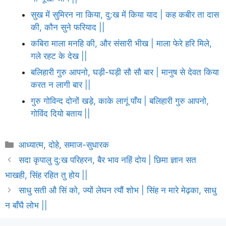
सुख में सुमिरन ना किया, दु:ख में किया याद | कह कबीर ता दास
की, कौन सुने फरियाद ||
कबिरा माला मनहि की, और संसारी भीख | माला फेरे हरि मिले,
गले रहट के देख ||
बलिहारी गुरु आपनो, घड़ी-घड़ी सौ सौ बार | मानुष से देवत किया
करत न लागी बार ||
गुरु गोविन्द दोनों खड़े, काके लागूं पाँय | बलिहारी गुरु आपनो,
गोविंद दियो बताय ||
Categories
आध्यात्म
,
दोहे
,
समाज-सुधारक
सदा कृपालु दु:ख परिहरन, बैर भाव नहिं दोय | छिमा ज्ञान सत
भाखही, सिंह रहित तु होय ||
साधु सती औ सिं को, ज्यों लेघन त्यौं शोभ | सिंह न मारे मेढ़का, साधु
न बाँघै लोभ ||