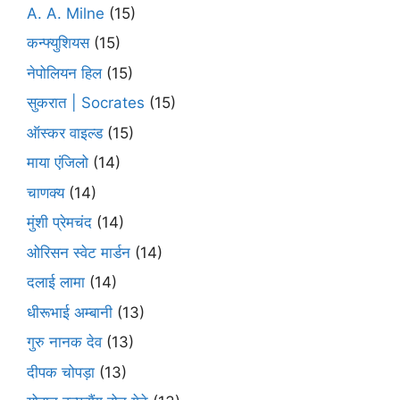
A. A. Milne
(15)
कन्फ्युशियस
(15)
नेपोलियन हिल
(15)
सुकरात | Socrates
(15)
ऑस्कर वाइल्ड
(15)
माया एंजिलो
(14)
चाणक्य
(14)
मुंशी प्रेमचंद
(14)
ओरिसन स्‍वेट मार्डन
(14)
दलाई लामा
(14)
धीरूभाई अम्बानी
(13)
गुरु नानक देव
(13)
दीपक चोपड़ा
(13)