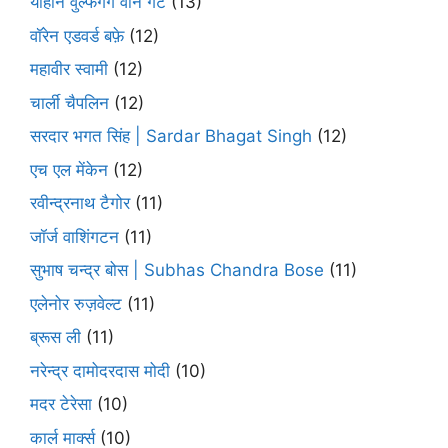
योहान वुल्फगैंग वोन गेटे
(13)
वॉरेन एडवर्ड बफ़े
(12)
महावीर स्वामी
(12)
चार्ली चैपलिन
(12)
सरदार भगत सिंह | Sardar Bhagat Singh
(12)
एच एल मेंकेन
(12)
रवीन्द्रनाथ टैगोर
(11)
जॉर्ज वाशिंगटन
(11)
सुभाष चन्द्र बोस | Subhas Chandra Bose
(11)
एलेनोर रुज़वेल्ट
(11)
ब्रूस ली
(11)
नरेन्द्र दामोदरदास मोदी
(10)
मदर टेरेसा
(10)
कार्ल मार्क्स
(10)