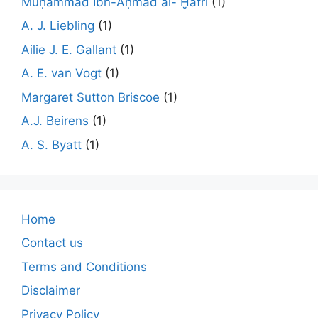
Muḥammad Ibn-Aḥmad al- Ḫafrī
(1)
A. J. Liebling
(1)
Ailie J. E. Gallant
(1)
A. E. van Vogt
(1)
Margaret Sutton Briscoe
(1)
A.J. Beirens
(1)
A. S. Byatt
(1)
Home
Contact us
Terms and Conditions
Disclaimer
Privacy Policy