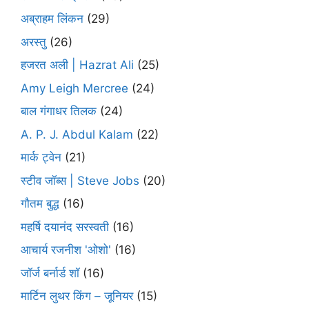
अब्राहम लिंकन
(29)
अरस्तु
(26)
हजरत अली | Hazrat Ali
(25)
Amy Leigh Mercree
(24)
बाल गंगाधर तिलक
(24)
A. P. J. Abdul Kalam
(22)
मार्क ट्वेन
(21)
स्टीव जॉब्स | Steve Jobs
(20)
गौतम बुद्ध
(16)
महर्षि दयानंद सरस्वती
(16)
आचार्य रजनीश 'ओशो'
(16)
जॉर्ज बर्नार्ड शॉ
(16)
मार्टिन लुथर किंग – जूनियर
(15)