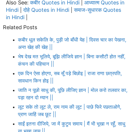
Also See:
कबीर Quotes in Hindi
आध्यात्म Quotes in
|
Hindi
दोहे Quotes in Hindi
समाज-सुधारक Quotes
|
|
in Hindi
|
Related Posts
कबीर धूल सकेलि के, पुड़ी जो बाँधी येह | दिवस चार का पेखना,
अन्त खेह की खेह ||
भेष देख मत भूलिये, बूझि लीजिये ज्ञान | बिना कसौटी होत नहीं,
कंचन की पहिचान ||
एक दिन ऐसा होएगा, सब सूँ पड़े बिछोइ | राजा राणा छत्रपति,
सावधान किन होइ ||
जाति न पूछो साधु की, पूछि लीजिए ज्ञान | मोल करो तलवार का,
पड़ा रहन दो म्यान ||
लूट सके तो लूट ले, राम नाम की लूट | पाछे फिरे पछताओगे,
प्राण जाहिं जब छूट ||
साईं इतना दीजिये, जा में कुटुम समाय | मैं भी भूखा न रहूँ, साधु
ना भूखा जाय ||