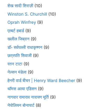
शेख सादी शिराज़ी
(10)
Winston S. Churchill
(10)
Oprah Winfrey
(9)
एल्बर्ट हबार्ड
(9)
खलील जिब्रान
(9)
डॉ॰ सर्वपल्ली राधाकृष्णन
(9)
छत्रपति शिवाजी
(9)
रतन टाटा
(9)
नेल्सन मंडेला
(9)
हेनरी वार्ड बीचर | Henry Ward Beecher
(9)
थॉमस अल्वा एडिसन
(9)
नागवार रामाराव नारायण मूर्ति
(9)
नेपोलियन बोनापार्ट
(8)