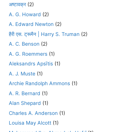
अष्टावक्र
(2)
A. G. Howard
(2)
A. Edward Newton
(2)
हैरी एस. ट्रूमैन | Harry S. Truman
(2)
A. C. Benson
(2)
A. G. Roemmers
(1)
Aleksandrs Apsītis
(1)
A. J. Muste
(1)
Archie Randolph Ammons
(1)
A. R. Bernard
(1)
Alan Shepard
(1)
Charles A. Anderson
(1)
Louisa May Alcott
(1)