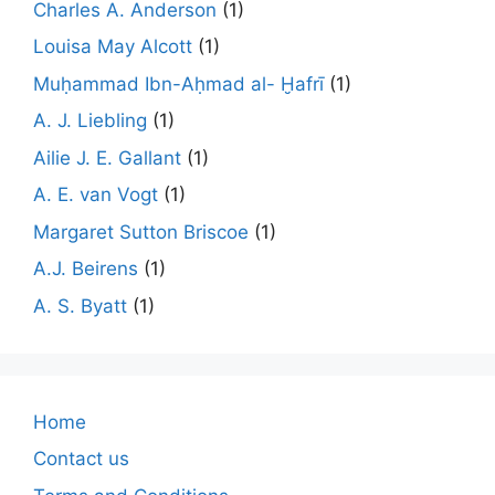
Charles A. Anderson
(1)
Louisa May Alcott
(1)
Muḥammad Ibn-Aḥmad al- Ḫafrī
(1)
A. J. Liebling
(1)
Ailie J. E. Gallant
(1)
A. E. van Vogt
(1)
Margaret Sutton Briscoe
(1)
A.J. Beirens
(1)
A. S. Byatt
(1)
Home
Contact us