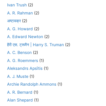
Ivan Trush
(2)
A. R. Rahman
(2)
अष्टावक्र
(2)
A. G. Howard
(2)
A. Edward Newton
(2)
हैरी एस. ट्रूमैन | Harry S. Truman
(2)
A. C. Benson
(2)
A. G. Roemmers
(1)
Aleksandrs Apsītis
(1)
A. J. Muste
(1)
Archie Randolph Ammons
(1)
A. R. Bernard
(1)
Alan Shepard
(1)