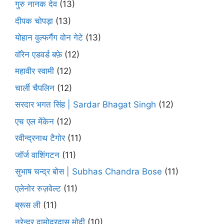
गुरु नानक देव
(13)
दीपक चोपड़ा
(13)
योहान वुल्फगैंग वोन गेटे
(13)
वॉरेन एडवर्ड बफ़े
(12)
महावीर स्वामी
(12)
चार्ली चैपलिन
(12)
सरदार भगत सिंह | Sardar Bhagat Singh
(12)
एच एल मेंकेन
(12)
रवीन्द्रनाथ टैगोर
(11)
जॉर्ज वाशिंगटन
(11)
सुभाष चन्द्र बोस | Subhas Chandra Bose
(11)
एलेनोर रुज़वेल्ट
(11)
ब्रूस ली
(11)
नरेन्द्र दामोदरदास मोदी
(10)