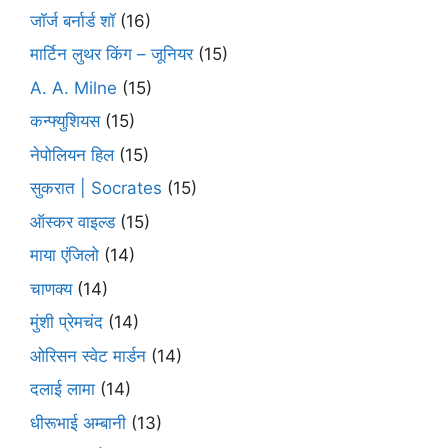
जॉर्ज बर्नार्ड शॉ
(16)
मार्टिन लुथर किंग – जूनियर
(15)
A. A. Milne
(15)
कन्फ्युशियस
(15)
नेपोलियन हिल
(15)
सुकरात | Socrates
(15)
ऑस्कर वाइल्ड
(15)
माया एंजिलो
(14)
चाणक्य
(14)
मुंशी प्रेमचंद
(14)
ओरिसन स्‍वेट मार्डन
(14)
दलाई लामा
(14)
धीरूभाई अम्बानी
(13)