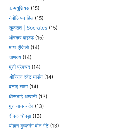
कन्फ्युशियस
(15)
नेपोलियन हिल
(15)
सुकरात | Socrates
(15)
ऑस्कर वाइल्ड
(15)
माया एंजिलो
(14)
चाणक्य
(14)
मुंशी प्रेमचंद
(14)
ओरिसन स्‍वेट मार्डन
(14)
दलाई लामा
(14)
धीरूभाई अम्बानी
(13)
गुरु नानक देव
(13)
दीपक चोपड़ा
(13)
योहान वुल्फगैंग वोन गेटे
(13)