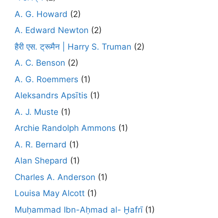
A. G. Howard
(2)
A. Edward Newton
(2)
हैरी एस. ट्रूमैन | Harry S. Truman
(2)
A. C. Benson
(2)
A. G. Roemmers
(1)
Aleksandrs Apsītis
(1)
A. J. Muste
(1)
Archie Randolph Ammons
(1)
A. R. Bernard
(1)
Alan Shepard
(1)
Charles A. Anderson
(1)
Louisa May Alcott
(1)
Muḥammad Ibn-Aḥmad al- Ḫafrī
(1)