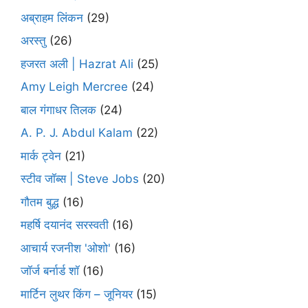
अब्राहम लिंकन
(29)
अरस्तु
(26)
हजरत अली | Hazrat Ali
(25)
Amy Leigh Mercree
(24)
बाल गंगाधर तिलक
(24)
A. P. J. Abdul Kalam
(22)
मार्क ट्वेन
(21)
स्टीव जॉब्स | Steve Jobs
(20)
गौतम बुद्ध
(16)
महर्षि दयानंद सरस्वती
(16)
आचार्य रजनीश 'ओशो'
(16)
जॉर्ज बर्नार्ड शॉ
(16)
मार्टिन लुथर किंग – जूनियर
(15)