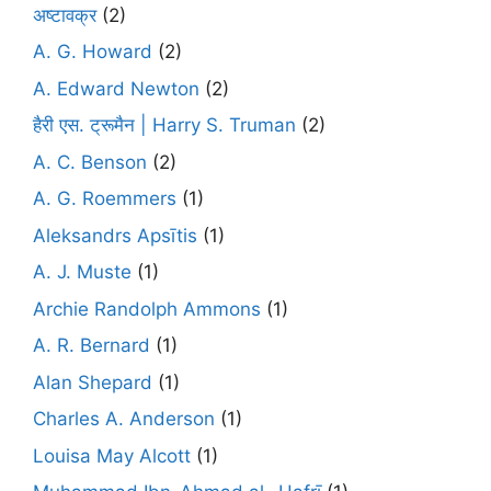
अष्टावक्र
(2)
A. G. Howard
(2)
A. Edward Newton
(2)
हैरी एस. ट्रूमैन | Harry S. Truman
(2)
A. C. Benson
(2)
A. G. Roemmers
(1)
Aleksandrs Apsītis
(1)
A. J. Muste
(1)
Archie Randolph Ammons
(1)
A. R. Bernard
(1)
Alan Shepard
(1)
Charles A. Anderson
(1)
Louisa May Alcott
(1)