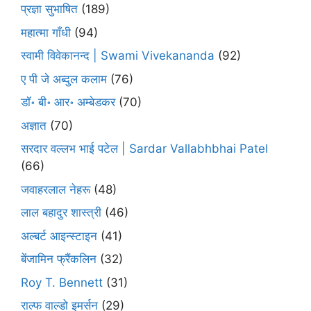
प्रज्ञा सुभाषित
(189)
महात्मा गाँधी
(94)
स्वामी विवेकानन्द | Swami Vivekananda
(92)
ए पी जे अब्दुल कलाम
(76)
डॉ॰ बी॰ आर॰ अम्बेडकर
(70)
अज्ञात
(70)
सरदार वल्लभ भाई पटेल | Sardar Vallabhbhai Patel
(66)
जवाहरलाल नेहरू
(48)
लाल बहादुर शास्त्री
(46)
अल्बर्ट आइन्स्टाइन
(41)
बेंजामिन फ्रैंकलिन
(32)
Roy T. Bennett
(31)
राल्फ वाल्डो इमर्सन
(29)