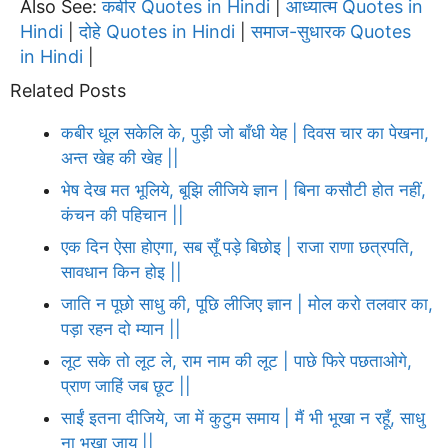
Also See:
कबीर Quotes in Hindi
आध्यात्म Quotes in
|
Hindi
दोहे Quotes in Hindi
समाज-सुधारक Quotes
|
|
in Hindi
|
Related Posts
कबीर धूल सकेलि के, पुड़ी जो बाँधी येह | दिवस चार का पेखना,
अन्त खेह की खेह ||
भेष देख मत भूलिये, बूझि लीजिये ज्ञान | बिना कसौटी होत नहीं,
कंचन की पहिचान ||
एक दिन ऐसा होएगा, सब सूँ पड़े बिछोइ | राजा राणा छत्रपति,
सावधान किन होइ ||
जाति न पूछो साधु की, पूछि लीजिए ज्ञान | मोल करो तलवार का,
पड़ा रहन दो म्यान ||
लूट सके तो लूट ले, राम नाम की लूट | पाछे फिरे पछताओगे,
प्राण जाहिं जब छूट ||
साईं इतना दीजिये, जा में कुटुम समाय | मैं भी भूखा न रहूँ, साधु
ना भूखा जाय ||