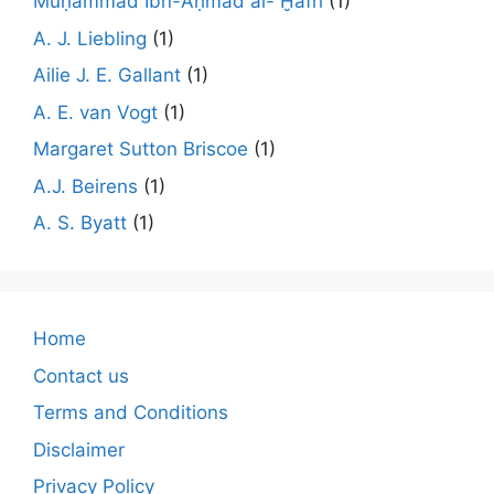
Muḥammad Ibn-Aḥmad al- Ḫafrī
(1)
A. J. Liebling
(1)
Ailie J. E. Gallant
(1)
A. E. van Vogt
(1)
Margaret Sutton Briscoe
(1)
A.J. Beirens
(1)
A. S. Byatt
(1)
Home
Contact us
Terms and Conditions
Disclaimer
Privacy Policy