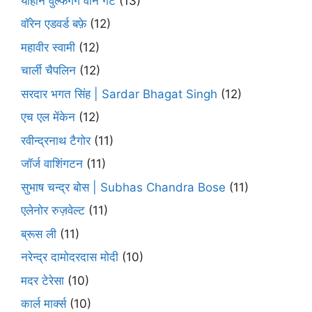
योहान वुल्फगैंग वोन गेटे
(13)
वॉरेन एडवर्ड बफ़े
(12)
महावीर स्वामी
(12)
चार्ली चैपलिन
(12)
सरदार भगत सिंह | Sardar Bhagat Singh
(12)
एच एल मेंकेन
(12)
रवीन्द्रनाथ टैगोर
(11)
जॉर्ज वाशिंगटन
(11)
सुभाष चन्द्र बोस | Subhas Chandra Bose
(11)
एलेनोर रुज़वेल्ट
(11)
ब्रूस ली
(11)
नरेन्द्र दामोदरदास मोदी
(10)
मदर टेरेसा
(10)
कार्ल मार्क्स
(10)