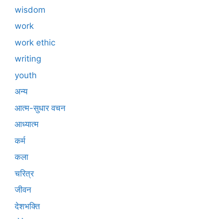
wisdom
work
work ethic
writing
youth
अन्य
आत्म-सुधार वचन
आध्यात्म
कर्म
कला
चरित्र
जीवन
देशभक्ति