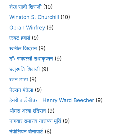
शेख सादी शिराज़ी
(10)
Winston S. Churchill
(10)
Oprah Winfrey
(9)
एल्बर्ट हबार्ड
(9)
खलील जिब्रान
(9)
डॉ॰ सर्वपल्ली राधाकृष्णन
(9)
छत्रपति शिवाजी
(9)
रतन टाटा
(9)
नेल्सन मंडेला
(9)
हेनरी वार्ड बीचर | Henry Ward Beecher
(9)
थॉमस अल्वा एडिसन
(9)
नागवार रामाराव नारायण मूर्ति
(9)
नेपोलियन बोनापार्ट
(8)