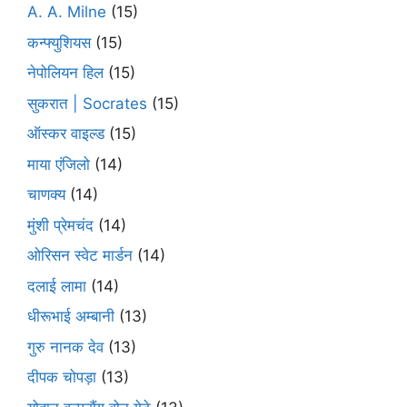
A. A. Milne
(15)
कन्फ्युशियस
(15)
नेपोलियन हिल
(15)
सुकरात | Socrates
(15)
ऑस्कर वाइल्ड
(15)
माया एंजिलो
(14)
चाणक्य
(14)
मुंशी प्रेमचंद
(14)
ओरिसन स्‍वेट मार्डन
(14)
दलाई लामा
(14)
धीरूभाई अम्बानी
(13)
गुरु नानक देव
(13)
दीपक चोपड़ा
(13)