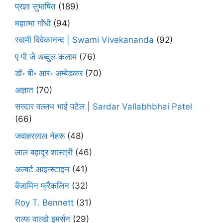
प्रज्ञा सुभाषित
(189)
महात्मा गाँधी
(94)
स्वामी विवेकानन्द | Swami Vivekananda
(92)
ए पी जे अब्दुल कलाम
(76)
डॉ॰ बी॰ आर॰ अम्बेडकर
(70)
अज्ञात
(70)
सरदार वल्लभ भाई पटेल | Sardar Vallabhbhai Patel
(66)
जवाहरलाल नेहरू
(48)
लाल बहादुर शास्त्री
(46)
अल्बर्ट आइन्स्टाइन
(41)
बेंजामिन फ्रैंकलिन
(32)
Roy T. Bennett
(31)
राल्फ वाल्डो इमर्सन
(29)