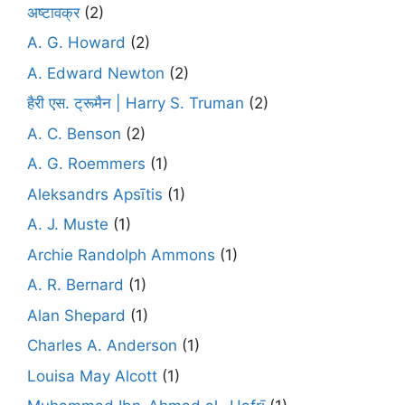
अष्टावक्र
(2)
A. G. Howard
(2)
A. Edward Newton
(2)
हैरी एस. ट्रूमैन | Harry S. Truman
(2)
A. C. Benson
(2)
A. G. Roemmers
(1)
Aleksandrs Apsītis
(1)
A. J. Muste
(1)
Archie Randolph Ammons
(1)
A. R. Bernard
(1)
Alan Shepard
(1)
Charles A. Anderson
(1)
Louisa May Alcott
(1)