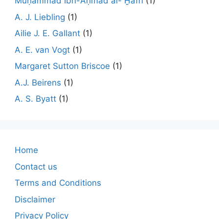
Muḥammad Ibn-Aḥmad al- Ḫafrī
(1)
A. J. Liebling
(1)
Ailie J. E. Gallant
(1)
A. E. van Vogt
(1)
Margaret Sutton Briscoe
(1)
A.J. Beirens
(1)
A. S. Byatt
(1)
Home
Contact us
Terms and Conditions
Disclaimer
Privacy Policy