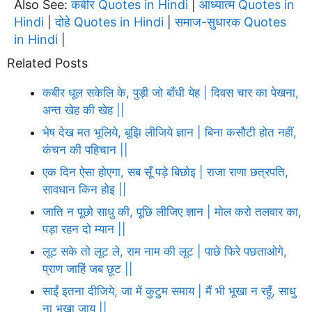
Also See:
कबीर Quotes in Hindi
आध्यात्म Quotes in
|
Hindi
दोहे Quotes in Hindi
समाज-सुधारक Quotes
|
|
in Hindi
|
Related Posts
कबीर धूल सकेलि के, पुड़ी जो बाँधी येह | दिवस चार का पेखना,
अन्त खेह की खेह ||
भेष देख मत भूलिये, बूझि लीजिये ज्ञान | बिना कसौटी होत नहीं,
कंचन की पहिचान ||
एक दिन ऐसा होएगा, सब सूँ पड़े बिछोइ | राजा राणा छत्रपति,
सावधान किन होइ ||
जाति न पूछो साधु की, पूछि लीजिए ज्ञान | मोल करो तलवार का,
पड़ा रहन दो म्यान ||
लूट सके तो लूट ले, राम नाम की लूट | पाछे फिरे पछताओगे,
प्राण जाहिं जब छूट ||
साईं इतना दीजिये, जा में कुटुम समाय | मैं भी भूखा न रहूँ, साधु
ना भूखा जाय ||