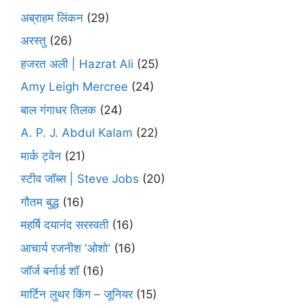
अब्राहम लिंकन
(29)
अरस्तु
(26)
हजरत अली | Hazrat Ali
(25)
Amy Leigh Mercree
(24)
बाल गंगाधर तिलक
(24)
A. P. J. Abdul Kalam
(22)
मार्क ट्वेन
(21)
स्टीव जॉब्स | Steve Jobs
(20)
गौतम बुद्ध
(16)
महर्षि दयानंद सरस्वती
(16)
आचार्य रजनीश 'ओशो'
(16)
जॉर्ज बर्नार्ड शॉ
(16)
मार्टिन लुथर किंग – जूनियर
(15)