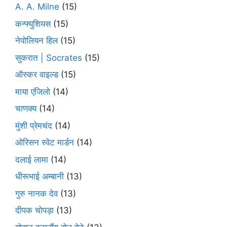
A. A. Milne
(15)
कन्फ्युशियस
(15)
नेपोलियन हिल
(15)
सुकरात | Socrates
(15)
ऑस्कर वाइल्ड
(15)
माया एंजिलो
(14)
चाणक्य
(14)
मुंशी प्रेमचंद
(14)
ओरिसन स्‍वेट मार्डन
(14)
दलाई लामा
(14)
धीरूभाई अम्बानी
(13)
गुरु नानक देव
(13)
दीपक चोपड़ा
(13)