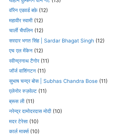
योहान वुल्फगैंग वोन गेटे
(13)
वॉरेन एडवर्ड बफ़े
(12)
महावीर स्वामी
(12)
चार्ली चैपलिन
(12)
सरदार भगत सिंह | Sardar Bhagat Singh
(12)
एच एल मेंकेन
(12)
रवीन्द्रनाथ टैगोर
(11)
जॉर्ज वाशिंगटन
(11)
सुभाष चन्द्र बोस | Subhas Chandra Bose
(11)
एलेनोर रुज़वेल्ट
(11)
ब्रूस ली
(11)
नरेन्द्र दामोदरदास मोदी
(10)
मदर टेरेसा
(10)
कार्ल मार्क्स
(10)