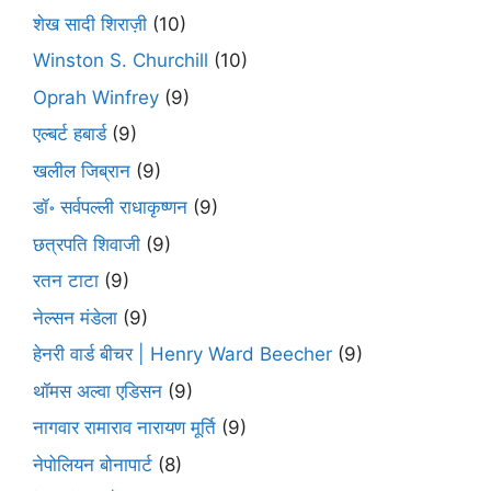
शेख सादी शिराज़ी
(10)
Winston S. Churchill
(10)
Oprah Winfrey
(9)
एल्बर्ट हबार्ड
(9)
खलील जिब्रान
(9)
डॉ॰ सर्वपल्ली राधाकृष्णन
(9)
छत्रपति शिवाजी
(9)
रतन टाटा
(9)
नेल्सन मंडेला
(9)
हेनरी वार्ड बीचर | Henry Ward Beecher
(9)
थॉमस अल्वा एडिसन
(9)
नागवार रामाराव नारायण मूर्ति
(9)
नेपोलियन बोनापार्ट
(8)