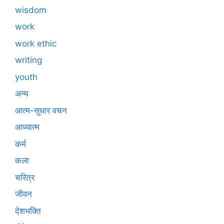
wisdom
work
work ethic
writing
youth
अन्य
आत्म-सुधार वचन
आध्यात्म
कर्म
कला
चरित्र
जीवन
देशभक्ति